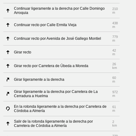
Continuar ligeramente a la derecha por Calle Domingo
210
Arroquia
m
438
Continuar recto por Calle Ermita Vieja
m
779
Continuar recto por Avenida de José Gallego Montiel
m
42
Girar recto
m
26
Girar recto por Carretera de Úbeda a Moreda
km
60
Girar ligeramente a la derecha
m
Girar ligeramente a la derecha por Carretera de La
972
Cerradura a Huelma
m
En la rotonda ligeramente a la derecha por Carretera de
61
Córdoba a Almería
m
Salir de la rotonda ligeramente a la derecha por
2
Carretera de Córdoba a Almería
km