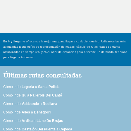
En
ir y llegar
te ofrecemos la mejor ruta para llegar a cualquier destino. Utilizamos las más
avanzadas tecnologías de representación de mapas, cálculo de rutas, datos de tráfico
actualizados en tiempo real y calculador de distancias para ofrecerte un detallado itenerario
para llegar a tu destino.
Últimas rutas consultadas
Cómo ir de
Legaria
a
Santa Pellaia
Cómo ir de
Izu
a
Pallerols Del Cantó
Cómo ir de
Valdeande
a
Rodilana
Cómo ir de
Alles
a
Benegorri
Cómo ir de
Ardisa
a
Llano De Brujas
Cómo ir de
Castejón Del Puente
a
Cepeda