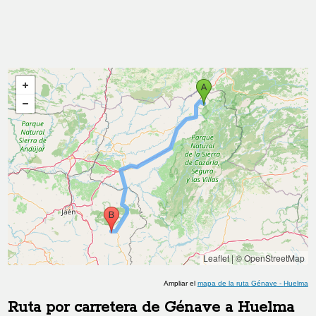
Leaflet
|
© OpenStreetMap
Ampliar el
mapa de la ruta
Génave
-
Huelma
Ruta por carretera de
Génave
a
Huelma