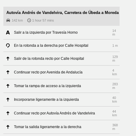
Autovía Andrés de Vandelvira, Carretera de Úbeda a Moreda
142 km
1 hour 57 mins
14
Salir a la izquierda por Travesía Horno
m
En la rotonda a la derecha por Calle Hospital
1 m
129
Salir de la rotonda recto por Calle Hospital
m
4
Continuar recto por Avenida de Andalucía
km
283
Tomar la rampa de acceso a la izquierda
m
40
Incorporarse ligeramente a la izquierda
km
44
Continuar recto por Autovía Andrés de Vandelvira
km
368
Tomar la salida ligeramente a la derecha
m