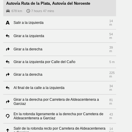
Autovía Ruta de la Plata, Autovía del Noroeste
678 km
7 hours 47 mins
14
Salir a la izquierda
m
54
Girar a la izquierda
m
39
Girar a la derecha
m
Girar a la izquierda por Calle del Caño
5 m
225
Girar a la derecha
m
34
Al final de la calle a la izquierda
m
Girar a la derecha por Carretera de Aldeacentenera a
81
Garciaz
m
En la rotonda ligeramente a la derecha por Carretera de
43
Aldeacentenera a Garciaz
m
Salir de la rotonda recto por Carretera de Aldeacentenera
14