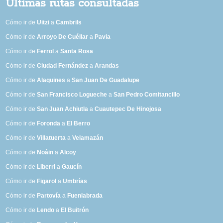
Últimas rutas consultadas
Cómo ir de
Uitzi
a
Cambrils
Cómo ir de
Arroyo De Cuéllar
a
Pavia
Cómo ir de
Ferrol
a
Santa Rosa
Cómo ir de
Ciudad Fernández
a
Arandas
Cómo ir de
Alaquines
a
San Juan De Guadalupe
Cómo ir de
San Francisco Logueche
a
San Pedro Comitancillo
Cómo ir de
San Juan Achiutla
a
Cuautepec De Hinojosa
Cómo ir de
Foronda
a
El Berro
Cómo ir de
Villatuerta
a
Velamazán
Cómo ir de
Noáin
a
Alcoy
Cómo ir de
Liberri
a
Gaucín
Cómo ir de
Figarol
a
Umbrías
Cómo ir de
Partovía
a
Fuenlabrada
Cómo ir de
Lendo
a
El Buitrón