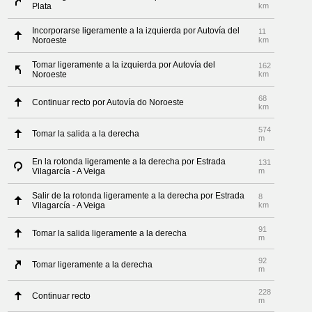
Plata
km
Incorporarse ligeramente a la izquierda por Autovía del
11
Noroeste
km
Tomar ligeramente a la izquierda por Autovía del
162
Noroeste
km
68
Continuar recto por Autovía do Noroeste
km
574
Tomar la salida a la derecha
m
En la rotonda ligeramente a la derecha por Estrada
131
Vilagarcía - A Veiga
m
Salir de la rotonda ligeramente a la derecha por Estrada
8
Vilagarcía - A Veiga
km
91
Tomar la salida ligeramente a la derecha
m
92
Tomar ligeramente a la derecha
m
228
Continuar recto
m