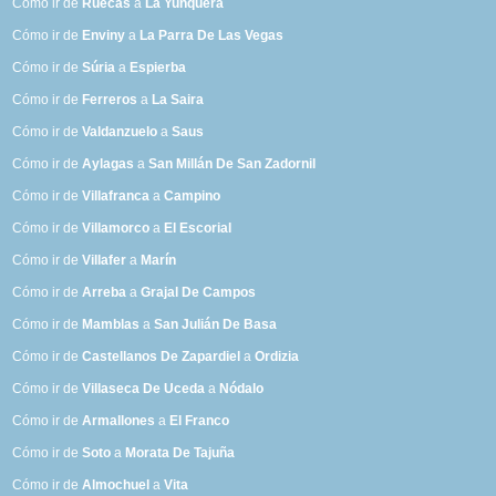
Cómo ir de
Ruecas
a
La Yunquera
Cómo ir de
Enviny
a
La Parra De Las Vegas
Cómo ir de
Súria
a
Espierba
Cómo ir de
Ferreros
a
La Saira
Cómo ir de
Valdanzuelo
a
Saus
Cómo ir de
Aylagas
a
San Millán De San Zadornil
Cómo ir de
Villafranca
a
Campino
Cómo ir de
Villamorco
a
El Escorial
Cómo ir de
Villafer
a
Marín
Cómo ir de
Arreba
a
Grajal De Campos
Cómo ir de
Mamblas
a
San Julián De Basa
Cómo ir de
Castellanos De Zapardiel
a
Ordizia
Cómo ir de
Villaseca De Uceda
a
Nódalo
Cómo ir de
Armallones
a
El Franco
Cómo ir de
Soto
a
Morata De Tajuña
Cómo ir de
Almochuel
a
Vita