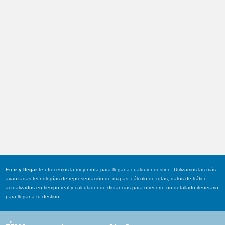
En
ir y llegar
te ofrecemos la mejor ruta para llegar a cualquier destino. Utilizamos las más
avanzadas tecnologías de representación de mapas, cálculo de rutas, datos de tráfico
actualizados en tiempo real y calculador de distancias para ofrecerte un detallado itenerario
para llegar a tu destino.