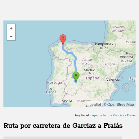
Leaflet
|
© OpenStreetMap
Ampliar el
mapa de la ruta
Garciaz
-
Fraiás
Ruta por carretera de
Garciaz
a
Fraiás