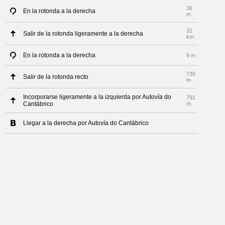
36
En la rotonda a la derecha
m
31
Salir de la rotonda ligeramente a la derecha
km
En la rotonda a la derecha
9 m
739
Salir de la rotonda recto
m
Incorporarse ligeramente a la izquierda por Autovía do
791
Cantábrico
m
Llegar a la derecha por Autovía do Cantábrico