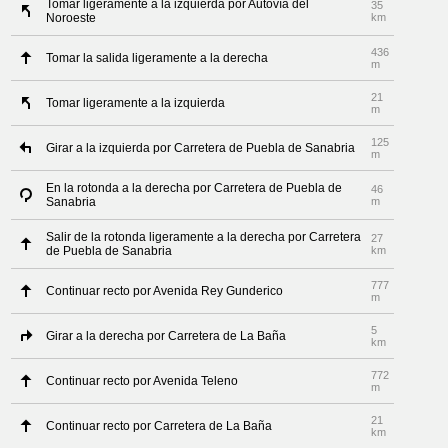
Tomar ligeramente a la izquierda por Autovía del
35
Noroeste
km
436
Tomar la salida ligeramente a la derecha
m
21
Tomar ligeramente a la izquierda
m
125
Girar a la izquierda por Carretera de Puebla de Sanabria
m
En la rotonda a la derecha por Carretera de Puebla de
46
Sanabria
m
Salir de la rotonda ligeramente a la derecha por Carretera
27
de Puebla de Sanabria
km
777
Continuar recto por Avenida Rey Gunderico
m
5
Girar a la derecha por Carretera de La Baña
km
772
Continuar recto por Avenida Teleno
m
21
Continuar recto por Carretera de La Baña
km