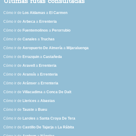
Últimas rutas consultadas
Cómo ir de
Los Aldamas
a
El Carmen
Cómo ir de
Arbeca
a
Errenteria
Cómo ir de
Fuentemolinos
a
Perorrubio
Cómo ir de
Canales
a
Truchas
Cómo ir de
Aeropuerto De Almería
a
Mijaraluenga
Cómo ir de
Errazquin
a
Castañeda
Cómo ir de
Aravell
a
Errenteria
Cómo ir de
Aransís
a
Errenteria
Cómo ir de
Arànser
a
Errenteria
Cómo ir de
Villacadima
a
Conca De Dalt
Cómo ir de
Llerices
a
Abastas
Cómo ir de
Tauste
a
Bueu
Cómo ir de
Laroles
a
Santa Croya De Tera
Cómo ir de
Castillo De Tajarja
a
La Rábita