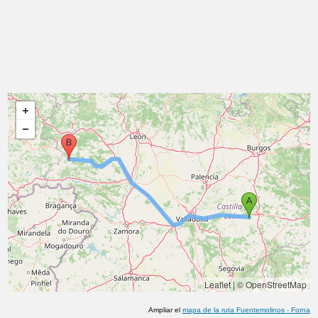
Leaflet
|
© OpenStreetMap
Ampliar el
mapa de la ruta
Fuentemolinos
-
Forna