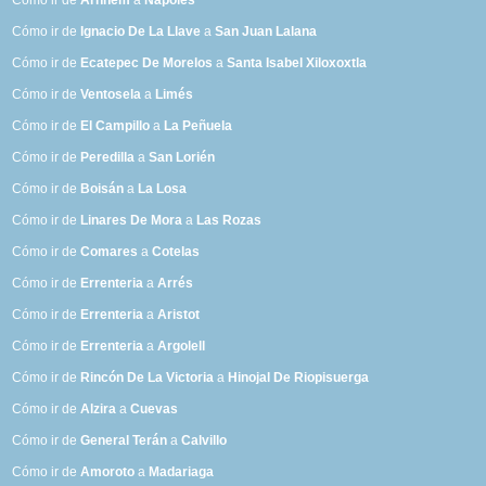
Cómo ir de
Arnhem
a
Nápoles
Cómo ir de
Ignacio De La Llave
a
San Juan Lalana
Cómo ir de
Ecatepec De Morelos
a
Santa Isabel Xiloxoxtla
Cómo ir de
Ventosela
a
Limés
Cómo ir de
El Campillo
a
La Peñuela
Cómo ir de
Peredilla
a
San Lorién
Cómo ir de
Boisán
a
La Losa
Cómo ir de
Linares De Mora
a
Las Rozas
Cómo ir de
Comares
a
Cotelas
Cómo ir de
Errenteria
a
Arrés
Cómo ir de
Errenteria
a
Aristot
Cómo ir de
Errenteria
a
Argolell
Cómo ir de
Rincón De La Victoria
a
Hinojal De Riopisuerga
Cómo ir de
Alzira
a
Cuevas
Cómo ir de
General Terán
a
Calvillo
Cómo ir de
Amoroto
a
Madariaga