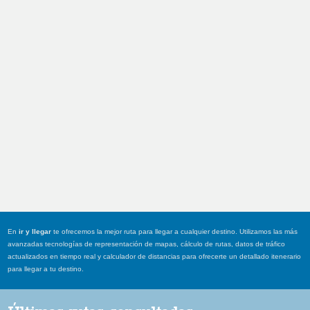
En
ir y llegar
te ofrecemos la mejor ruta para llegar a cualquier destino. Utilizamos las más
avanzadas tecnologías de representación de mapas, cálculo de rutas, datos de tráfico
actualizados en tiempo real y calculador de distancias para ofrecerte un detallado itenerario
para llegar a tu destino.