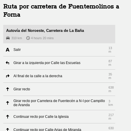
Ruta por carretera de
Fuentemolinos
a
Forna
Autovía del Noroeste, Carretera de La Baña
310 km
4 hours 20 mins
13
Salir
m
87
Girar a la izquierda por Calle las Escuelas
m
35
Al final de la calle a la derecha
m
638
Girar recto
m
Girar recto por Carretera de Fuentecén a N-I por Campillo
3
de Aranda
km
217
Continuar recto por Calle la Iglesia
m
630
Continuar recto por Calle Arias de Miranda