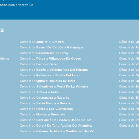
ancias para ofrecerte un
as
Cómo ir de
Zudaire
a
Almofrei
Cómo ir de
Q
Cómo ir de
Esterri De Cardós
a
Galápagos
Cómo ir de
A
Cómo ir de
Sacramenia
a
Purroy
Cómo ir de
R
 Monte
Cómo ir de
Pérex
a
Villanueva De Oscos
Cómo ir de
M
Cómo ir de
Barrio
a
Getxo
Cómo ir de
V
Cómo ir de
Espés
a
Valdefuentes Del Páramo
Cómo ir de
Lo
Cómo ir de
Peñíscola
a
Tubilla Del Lago
Cómo ir de
G
Cómo ir de
Iguria
a
Rubielos De Mora
Cómo ir de
Ol
Cómo ir de
Salvatierra
a
Morla De La Valdería
Cómo ir de
Be
Cómo ir de
Artavia
a
Celín
Cómo ir de
Ra
Cómo ir de
Calasparra
a
Navajas
Cómo ir de
Tr
Cómo ir de
Santa Marina
a
Bovera
Cómo ir de
C
Cómo ir de
Robra
a
Las Cucharetas
Cómo ir de
R
Cómo ir de
Montijo
a
Somanés
Cómo ir de
La
Cómo ir de
Sant Julià De Boada
a
Baños De Tus
Cómo ir de
Pe
Cómo ir de
Cerviá De Ter
a
Aguilar Del Alfambra
Cómo ir de
S
Cómo ir de
Rábano De Aliste
a
Santibáñez Del Val