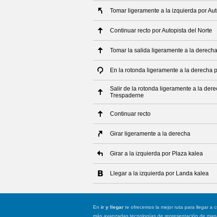
Tomar ligeramente a la izquierda por Aut
Continuar recto por Autopista del Norte
Tomar la salida ligeramente a la derech
En la rotonda ligeramente a la derecha 
Salir de la rotonda ligeramente a la der
Trespaderne
Continuar recto
Girar ligeramente a la derecha
Girar a la izquierda por Plaza kalea
Llegar a la izquierda por Landa kalea
En
ir y llegar
te ofrecemos la mejor ruta para llegar a c
más avanzadas tecnologías de representación de mapas