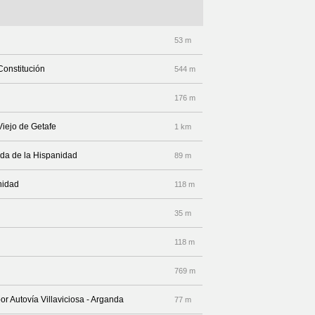
53 m
Constitución
544 m
176 m
Viejo de Getafe
1 km
nida de la Hispanidad
89 m
nidad
118 m
35 m
118 m
769 m
or Autovía Villaviciosa - Arganda
77 m