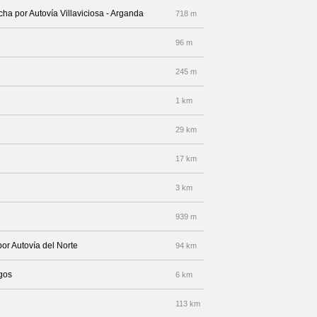
cha por Autovía Villaviciosa - Arganda
718 m
96 m
245 m
1 km
29 km
17 km
3 km
939 m
por Autovía del Norte
94 km
rgos
6 km
113 km