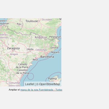
Leaflet
|
© OpenStreetMap
Ampliar el
mapa de la ruta
Fuenlabrada
-
Turiso