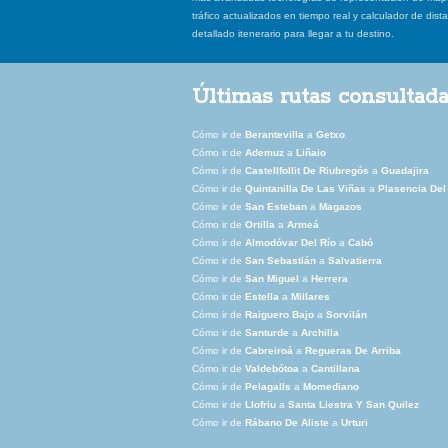
tráfico actualizados en tiempo real y calculador de dist
detallado itenerario para llegar a tu destino.
Últimas rutas consultad
Cómo ir de
Berantevilla
a
Getxo
Cómo ir de
Ademuz
a
Liñaio
Cómo ir de
Castellfollit De Riubregós
a
Guadajira
Cómo ir de
Quintanilla De Las Viñas
a
Plasencia Del
Cómo ir de
San Esteban
a
Magazos
Cómo ir de
Ortilla
a
Armeá
Cómo ir de
Almodóvar Del Río
a
Cabó
Cómo ir de
San Sebastián
a
Salvatierra
Cómo ir de
San Miguel
a
Herrera
Cómo ir de
Estella
a
Millares
Cómo ir de
Raiguero Bajo
a
Sorvilán
Cómo ir de
Santurde
a
Archilla
Cómo ir de
Cabreiroá
a
Regueras De Arriba
Cómo ir de
Valdebótoa
a
Cantillana
Cómo ir de
Pelagalls
a
Momediano
Cómo ir de
Llofriu
a
Santa Liestra Y San Quilez
Cómo ir de
Rábano De Aliste
a
Urturi