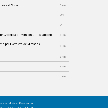
ovía del Norte
8 km
72 km
a
713 m
por Carretera de Miranda a Trespaderne
17 m
echa por Carretera de Miranda a
1 km
1 km
3 km
4 km
ualquier destino. Utilizamos las
, cálculo de rutas, datos de