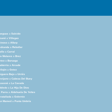
ueguas
a
Salcido
lcanó
a
Villegas
einoso
a
Alfarp
edranda
a
Rebollar
ioño
a
Carral
s Molares
a
Brez
etxo
a
Buruaga
aberria
a
Arcade
llojin
a
Getxo
iguero Bajo
a
Urriés
evijano
a
Cabeza Del Buey
asasoá
a
La Cavada
obledo
a
La Hija De Dios
 Parra
a
Aldehuela De Yeltes
ratallada
a
Golernio
an Mamed
a
Punta Umbría