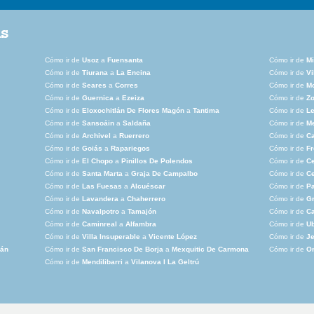
as
Cómo ir de
Usoz
a
Fuensanta
Cómo ir de
Mi
Cómo ir de
Tiurana
a
La Encina
Cómo ir de
Vi
Cómo ir de
Seares
a
Corres
Cómo ir de
Mo
Cómo ir de
Guernica
a
Ezeiza
Cómo ir de
Zo
Cómo ir de
Eloxochitlán De Flores Magón
a
Tantima
Cómo ir de
L
Cómo ir de
Sansoáin
a
Saldaña
Cómo ir de
Me
Cómo ir de
Archivel
a
Ruerrero
Cómo ir de
C
Cómo ir de
Goiás
a
Rapariegos
Cómo ir de
Fr
Cómo ir de
El Chopo
a
Pinillos De Polendos
Cómo ir de
Ce
Cómo ir de
Santa Marta
a
Graja De Campalbo
Cómo ir de
C
Cómo ir de
Las Fuesas
a
Alcuéscar
Cómo ir de
Pa
Cómo ir de
Lavandera
a
Chaherrero
Cómo ir de
Gr
Cómo ir de
Navalpotro
a
Tamajón
Cómo ir de
Ca
Cómo ir de
Caminreal
a
Alfambra
Cómo ir de
Ub
Cómo ir de
Villa Insuperable
a
Vicente López
Cómo ir de
J
lán
Cómo ir de
San Francisco De Borja
a
Mexquitic De Carmona
Cómo ir de
O
Cómo ir de
Mendilibarri
a
Vilanova I La Geltrú