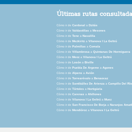
Últimas rutas consultad
Cómo ir de
Cardonal
a
Dzitás
Cómo ir de
Valdastillas
a
Mesones
Cómo ir de
Tene
a
Navalilla
Cómo ir de
Mezkiritz
a
Vilanova I La Geltrú
Cómo ir de
Palmillas
a
Comala
Cómo ir de
Villambrosa
a
Quintanas De Hormiguera
Cómo ir de
Meoz
a
Vilanova I La Geltrú
Cómo ir de
Losón
a
Biville
Cómo ir de
Puebla De Argeme
a
Agones
Cómo ir de
Alpens
a
Avión
Cómo ir de
Torrearévalo
a
Benaocaz
Cómo ir de
Santibáñez De Arienza
a
Campillo Del Río
Cómo ir de
Tórtoles
a
Hortigüela
Cómo ir de
Carenas
a
Ahillones
Cómo ir de
Vilanova I La Geltrú
a
Muez
Cómo ir de
San Francisco De Borja
a
Naranjos Amat
Cómo ir de
Mendióroz
a
Vilanova I La Geltrú