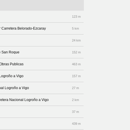
123 m
or Carretera Belorado-Ezcaray
5 km
24 km
lle San Roque
152 m
 Obras Publicas
463 m
 Logroño a Vigo
157 m
nal Logroño a Vigo
27 m
rretera Nacional Logroño a Vigo
2 km
37 m
439 m