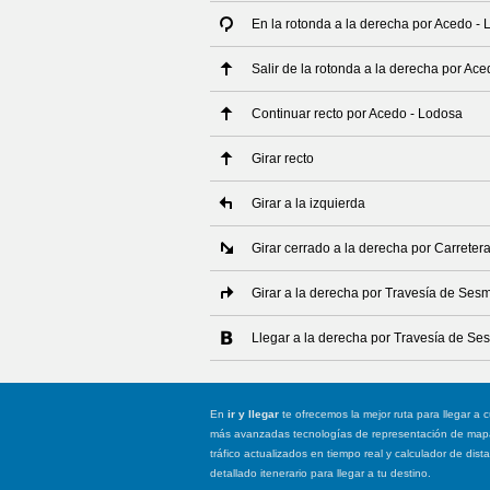
En la rotonda a la derecha por Acedo -
Salir de la rotonda a la derecha por Ac
Continuar recto por Acedo - Lodosa
Girar recto
Girar a la izquierda
Girar cerrado a la derecha por Carrete
Girar a la derecha por Travesía de Ses
Llegar a la derecha por Travesía de Se
En
ir y llegar
te ofrecemos la mejor ruta para llegar a c
más avanzadas tecnologías de representación de mapas
tráfico actualizados en tiempo real y calculador de dist
detallado itenerario para llegar a tu destino.