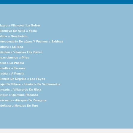
lagro
a
Vilanova I La Geltrú
llanueva De Ávila
a
Yecla
llina
a
Oroz-betelu
ntecomatlán De López Y Fuentes
a
Sabinas
eaburu
a
La Riba
tauten
a
Vilanova I La Geltrú
asarrubuelos
a
Piles
eixo
a
La Puebla
ntelles
a
Taranes
eadea
a
A Penela
lencia De Negrilla
a
Los Fayos
ajal De Ribera
a
Hontoria De Valdearados
ncarix
a
Villaverde De Rioja
rique
a
Quintana Redonda
erécuaro
a
Atizapán De Zaragoza
rdoñana
a
Morales De Toro