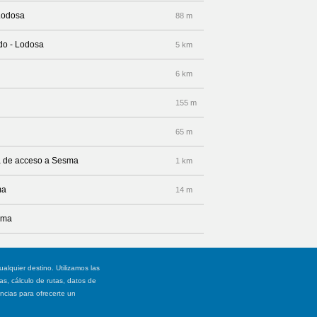
 Lodosa
88 m
edo - Lodosa
5 km
6 km
155 m
65 m
ra de acceso a Sesma
1 km
ma
14 m
sma
ualquier destino. Utilizamos las
, cálculo de rutas, datos de
ancias para ofrecerte un