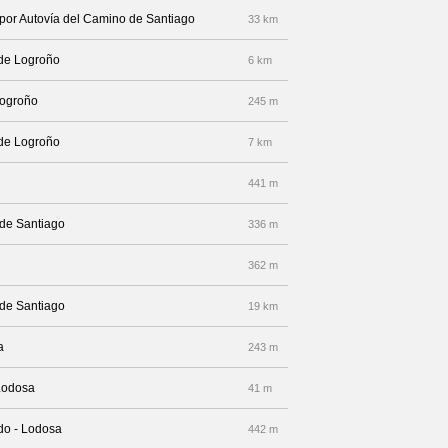
 por Autovía del Camino de Santiago
33 km
 de Logroño
6 km
Logroño
245 m
 de Logroño
7 km
441 m
 de Santiago
336 m
362 m
 de Santiago
19 km
a
243 m
 Lodosa
41 m
edo - Lodosa
442 m