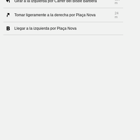
Girar a la izquierda por Carrer del Bisbe Barberà
m
24
Tomar ligeramente a la derecha por Plaça Nova
m
Llegar a la izquierda por Plaça Nova