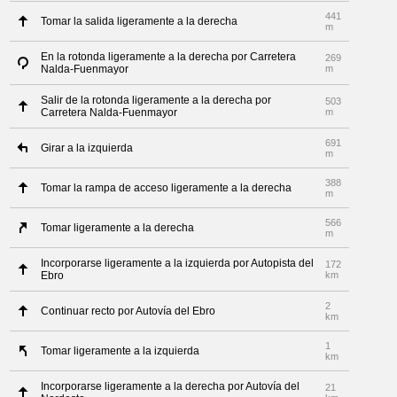
441
Tomar la salida ligeramente a la derecha
m
En la rotonda ligeramente a la derecha por Carretera
269
Nalda-Fuenmayor
m
Salir de la rotonda ligeramente a la derecha por
503
Carretera Nalda-Fuenmayor
m
691
Girar a la izquierda
m
388
Tomar la rampa de acceso ligeramente a la derecha
m
566
Tomar ligeramente a la derecha
m
Incorporarse ligeramente a la izquierda por Autopista del
172
Ebro
km
2
Continuar recto por Autovía del Ebro
km
1
Tomar ligeramente a la izquierda
km
Incorporarse ligeramente a la derecha por Autovía del
21