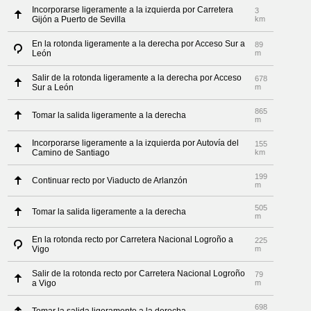
Incorporarse ligeramente a la izquierda por Carretera
3
Gijón a Puerto de Sevilla
km
En la rotonda ligeramente a la derecha por Acceso Sur a
89
León
m
Salir de la rotonda ligeramente a la derecha por Acceso
678
Sur a León
m
865
Tomar la salida ligeramente a la derecha
m
Incorporarse ligeramente a la izquierda por Autovía del
155
Camino de Santiago
km
199
Continuar recto por Viaducto de Arlanzón
m
505
Tomar la salida ligeramente a la derecha
m
En la rotonda recto por Carretera Nacional Logroño a
225
Vigo
m
Salir de la rotonda recto por Carretera Nacional Logroño
79
a Vigo
m
698