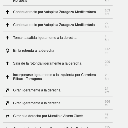
Nordeste
km
103
Continuar recto por Autopista Zaragoza-Mediterráneo
km
72
Continuar recto por Autopista Zaragoza-Mediterrània
km
1
Tomar la salida ligeramente a la derecha
km
142
En la rotonda a la derecha
m
290
Salir de la rotonda ligeramente a la derecha
m
Incorporarse ligeramente a la izquierda por Carretera
2
Bilbao - Tarragona
km
14
Girar ligeramente a la derecha
km
666
Girar ligeramente a la derecha
m
49
Girar a la derecha por Muralla d'Alsem Clavé
m
115