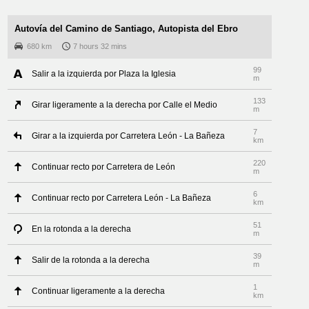
Autovía del Camino de Santiago, Autopista del Ebro
680 km
7 hours 32 mins
99
Salir a la izquierda por Plaza la Iglesia
m
133
Girar ligeramente a la derecha por Calle el Medio
m
7
Girar a la izquierda por Carretera León - La Bañeza
km
220
Continuar recto por Carretera de León
m
6
Continuar recto por Carretera León - La Bañeza
km
51
En la rotonda a la derecha
m
39
Salir de la rotonda a la derecha
m
1
Continuar ligeramente a la derecha
km