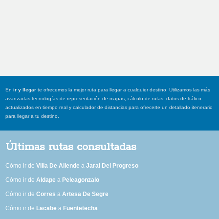
En
ir y llegar
te ofrecemos la mejor ruta para llegar a cualquier destino. Utilizamos las más
avanzadas tecnologías de representación de mapas, cálculo de rutas, datos de tráfico
actualizados en tiempo real y calculador de distancias para ofrecerte un detallado itenerario
para llegar a tu destino.
Últimas rutas consultadas
Cómo ir de
Villa De Allende
a
Jaral Del Progreso
Cómo ir de
Aldape
a
Peleagonzalo
Cómo ir de
Corres
a
Artesa De Segre
Cómo ir de
Lacabe
a
Fuentetecha