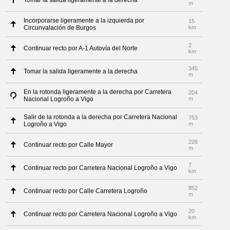
Tomar la salida ligeramente a la derecha
m
Incorporarse ligeramente a la izquierda por
15
Circunvalación de Burgos
km
2
Continuar recto por A-1 Autovía del Norte
km
345
Tomar la salida ligeramente a la derecha
m
En la rotonda ligeramente a la derecha por Carretera
204
Nacional Logroño a Vigo
m
Salir de la rotonda a la derecha por Carretera Nacional
753
Logroño a Vigo
m
228
Continuar recto por Calle Mayor
m
7
Continuar recto por Carretera Nacional Logroño a Vigo
km
852
Continuar recto por Calle Carretera Logroño
m
20
Continuar recto por Carretera Nacional Logroño a Vigo
km