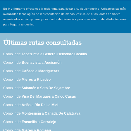
En
ir y llegar
te ofrecemos la mejor ruta para llegar a cualquier destino. Utilizamos las más
avanzadas tecnologías de representación de mapas, cálculo de rutas, datos de tráfico
actualizados en tiempo real y calculador de distancias para ofrecerte un detallado itenerario
para llegar a tu destino.
Últimas rutas consultadas
Cómo ir de
Tepetzintla
a
General Heliodoro Castillo
Cómo ir de
Buenavista
a
Aquismón
Cómo ir de
Cañada
a
Madrigueras
Cómo ir de
Mieres
a
Ribadeo
Cómo ir de
Salamón
a
Soto De Sajambre
Cómo ir de
Viso Del Marqués
a
Cinco Casas
Cómo ir de
Arlós
a
Río De La Miel
Cómo ir de
Montesusín
a
Cañada De Calatrava
Cómo ir de
Escanilla
a
Corralejo
Cómo ir de
Mieres
a
Romean