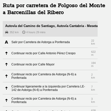
Ruta por carretera de
Folgoso del Monte
a
Barcenillas del Ribero
Autovía del Camino de Santiago, Autovía Cantabria - Meseta
352 km
4 hours 29 mins
22
Salir por Carretera de Astorga a Ponferrada
km
622
Continuar recto por Calle Antonio Pérez Crespo
m
194
Continuar recto por Calle Mayor
m
Continuar recto por Carretera de Astorga (N-6) a
2
Ponferrada
km
Continuar ligeramente a la izquierda por Carretera LE-
7
142 de Astorga (N-6) a Ponferrada
km
Continuar recto por Carretera de Astorga (N-6) a
3
Ponferrada
km
628