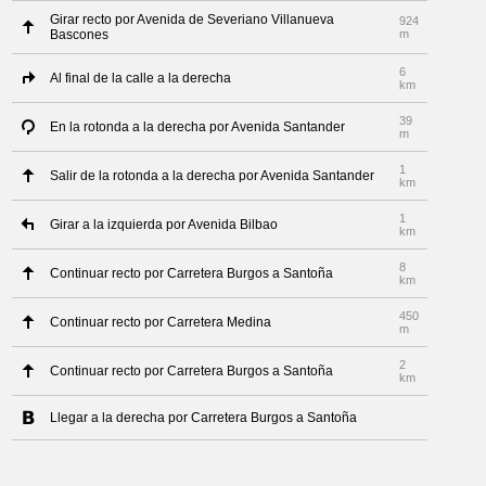
Girar recto por Avenida de Severiano Villanueva
924
Bascones
m
6
Al final de la calle a la derecha
km
39
En la rotonda a la derecha por Avenida Santander
m
1
Salir de la rotonda a la derecha por Avenida Santander
km
1
Girar a la izquierda por Avenida Bilbao
km
8
Continuar recto por Carretera Burgos a Santoña
km
450
Continuar recto por Carretera Medina
m
2
Continuar recto por Carretera Burgos a Santoña
km
Llegar a la derecha por Carretera Burgos a Santoña