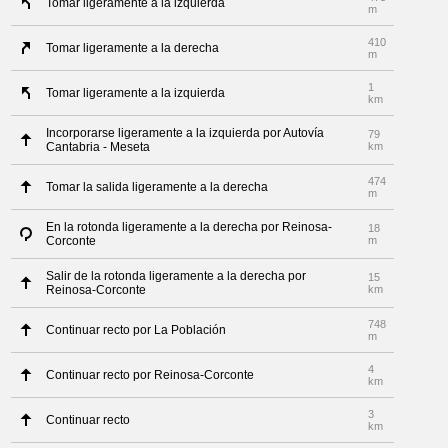
Tomar ligeramente a la izquierda
m
410
Tomar ligeramente a la derecha
m
1
Tomar ligeramente a la izquierda
km
Incorporarse ligeramente a la izquierda por Autovía
79
Cantabria - Meseta
km
474
Tomar la salida ligeramente a la derecha
m
En la rotonda ligeramente a la derecha por Reinosa-
18
Corconte
m
Salir de la rotonda ligeramente a la derecha por
15
Reinosa-Corconte
km
748
Continuar recto por La Población
m
4
Continuar recto por Reinosa-Corconte
km
3
Continuar recto
km