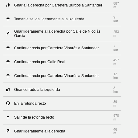
887
Girar a la derecha por Carretera Burgos a Santander
m
9
Tomar la salida ligeramente a la izquierda
km
Girar ligeramente a la derecha por Calle de Nicolás
253
García
m
7
Continuar recto por Carretera Vinaròs a Santander
km
457
Continuar recto por Calle Real
m
12
Continuar recto por Carretera Vinaròs a Santander
km
3
Girar cerrado a la izquierda
km
39
En la rotonda recto
m
970
Salir de la rotonda recto
m
46
Girar ligeramente a la derecha
m