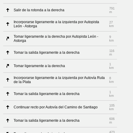
791
Salir de la rotonda a la derecha
m
Incorporarse ligeramente a la izquierda por Autopista
27
León - Astorga
km
Tomar ligeramente a la derecha por Autopista León -
9
Astorga
km
116
Tomar la salida ligeramente a la derecha
m
1
Tomar ligeramente a la derecha
km
Incorporarse ligeramente a la izquierda por Autovía Ruta
8
de la Plata
km
1
Tomar la salida ligeramente a la derecha
km
105
Continuar recto por Autovía del Camino de Santiago
km
606
Tomar la salida ligeramente a la derecha
m
473