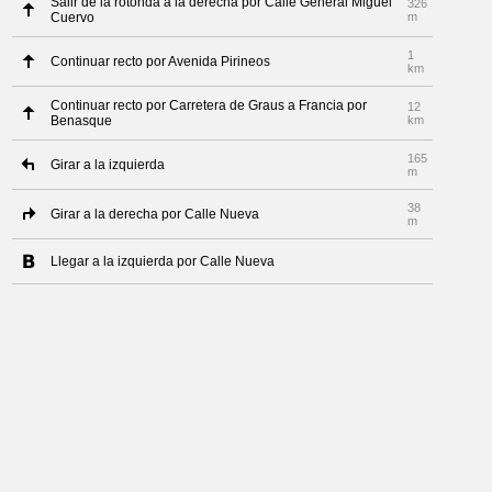
Salir de la rotonda a la derecha por Calle General Miguel
326
Cuervo
m
1
Continuar recto por Avenida Pirineos
km
Continuar recto por Carretera de Graus a Francia por
12
Benasque
km
165
Girar a la izquierda
m
38
Girar a la derecha por Calle Nueva
m
Llegar a la izquierda por Calle Nueva