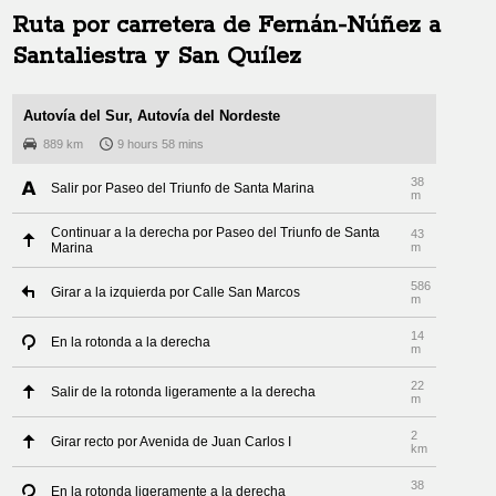
Ruta por carretera de
Fernán-Núñez
a
Santaliestra y San Quílez
Autovía del Sur, Autovía del Nordeste
889 km
9 hours 58 mins
38
Salir por Paseo del Triunfo de Santa Marina
m
Continuar a la derecha por Paseo del Triunfo de Santa
43
Marina
m
586
Girar a la izquierda por Calle San Marcos
m
14
En la rotonda a la derecha
m
22
Salir de la rotonda ligeramente a la derecha
m
2
Girar recto por Avenida de Juan Carlos I
km
38
En la rotonda ligeramente a la derecha