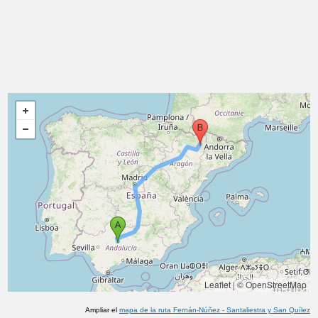
Leaflet
|
© OpenStreetMap
Ampliar el
mapa de la ruta
Fernán-Núñez
-
Santaliestra y San Quílez