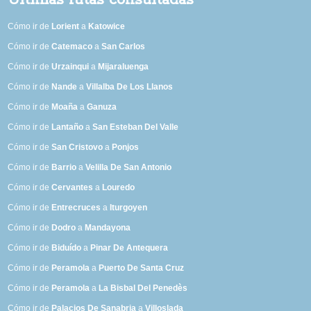
Últimas rutas consultadas
Cómo ir de
Lorient
a
Katowice
Cómo ir de
Catemaco
a
San Carlos
Cómo ir de
Urzainqui
a
Mijaraluenga
Cómo ir de
Nande
a
Villalba De Los Llanos
Cómo ir de
Moaña
a
Ganuza
Cómo ir de
Lantaño
a
San Esteban Del Valle
Cómo ir de
San Cristovo
a
Ponjos
Cómo ir de
Barrio
a
Velilla De San Antonio
Cómo ir de
Cervantes
a
Louredo
Cómo ir de
Entrecruces
a
Iturgoyen
Cómo ir de
Dodro
a
Mandayona
Cómo ir de
Biduído
a
Pinar De Antequera
Cómo ir de
Peramola
a
Puerto De Santa Cruz
Cómo ir de
Peramola
a
La Bisbal Del Penedès
Cómo ir de
Palacios De Sanabria
a
Villoslada