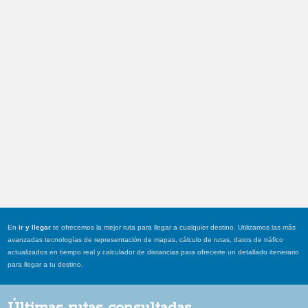
En
ir y llegar
te ofrecemos la mejor ruta para llegar a cualquier destino. Utilizamos las más
avanzadas tecnologías de representación de mapas, cálculo de rutas, datos de tráfico
actualizados en tiempo real y calculador de distancias para ofrecerte un detallado itenerario
para llegar a tu destino.