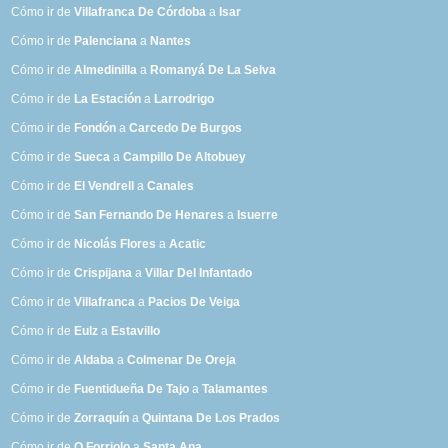
Cómo ir de
Villafranca De Córdoba
a
Isar
Cómo ir de
Palenciana
a
Nantes
Cómo ir de
Almedinilla
a
Romanyá De La Selva
Cómo ir de
La Estación
a
Larrodrigo
Cómo ir de
Fondón
a
Carcedo De Burgos
Cómo ir de
Sueca
a
Campillo De Altobuey
Cómo ir de
El Vendrell
a
Canales
Cómo ir de
San Fernando De Henares
a
Isuerre
Cómo ir de
Nicolás Flores
a
Acatic
Cómo ir de
Crispijana
a
Villar Del Infantado
Cómo ir de
Villafranca
a
Pacios De Veiga
Cómo ir de
Eulz
a
Estavillo
Cómo ir de
Aldaba
a
Colmenar De Oreja
Cómo ir de
Fuentidueña De Tajo
a
Talamantes
Cómo ir de
Zorraquín
a
Quintana De Los Prados
Cómo ir de
O Forriolo
a
Santa Ana