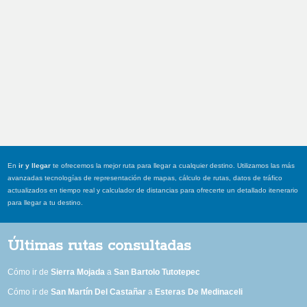
En
ir y llegar
te ofrecemos la mejor ruta para llegar a cualquier destino. Utilizamos las más
avanzadas tecnologías de representación de mapas, cálculo de rutas, datos de tráfico
actualizados en tiempo real y calculador de distancias para ofrecerte un detallado itenerario
para llegar a tu destino.
Últimas rutas consultadas
Cómo ir de
Sierra Mojada
a
San Bartolo Tutotepec
Cómo ir de
San Martín Del Castañar
a
Esteras De Medinaceli