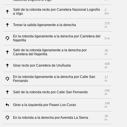
Salir de la rotonda recto por Carretera Nacional Logroño
2
a Vigo
km
275
Tomar la salida ligeramente a la derecha
m
En la rotonda ligeramente a la derecha por Carretera del
5 m
Najerilla
Salir de la rotonda ligeramente a la derecha por
30
Carretera del Najerilla
m
439
Girar recto por Carretera de Uruñuela
m
En la rotonda ligeramente a la derecha por Calle San
17
Fernando
m
246
Salir de la rotonda recto por Calle San Fernando
m
146
Girar a la izquierda por Paseo Los Curas
m
26
En la rotonda a la derecha por Avenida La Sierra
m