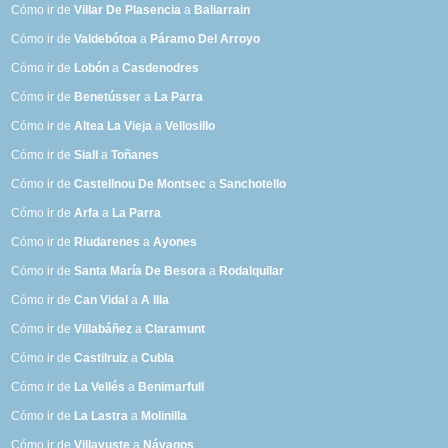
Cómo ir de
Villar De Plasencia
a
Baliarrain
Cómo ir de
Valdebótoa
a
Páramo Del Arroyo
Cómo ir de
Lobón
a
Casdenodres
Cómo ir de
Benetússer
a
La Parra
Cómo ir de
Altea La Vieja
a
Vellosillo
Cómo ir de
Siall
a
Toñanes
Cómo ir de
Castellnou De Montsec
a
Sanchotello
Cómo ir de
Arfa
a
La Parra
Cómo ir de
Riudarenes
a
Ayones
Cómo ir de
Santa María De Besora
a
Rodalquilar
Cómo ir de
Can Vidal
a
A Illa
Cómo ir de
Villabáñez
a
Claramunt
Cómo ir de
Castilruiz
a
Cubla
Cómo ir de
La Vellés
a
Benimarfull
Cómo ir de
La Lastra
a
Molinilla
Cómo ir de
Villayuste
a
Návagos