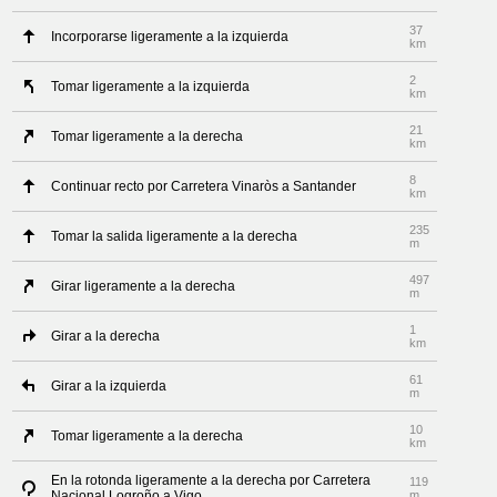
37
Incorporarse ligeramente a la izquierda
km
2
Tomar ligeramente a la izquierda
km
21
Tomar ligeramente a la derecha
km
8
Continuar recto por Carretera Vinaròs a Santander
km
235
Tomar la salida ligeramente a la derecha
m
497
Girar ligeramente a la derecha
m
1
Girar a la derecha
km
61
Girar a la izquierda
m
10
Tomar ligeramente a la derecha
km
En la rotonda ligeramente a la derecha por Carretera
119
Nacional Logroño a Vigo
m