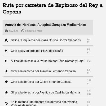
Ruta por carretera de
Espinoso del Rey
a
Copons
Autovía del Nordeste, Autopista Zaragoza-Mediterráneo
692 km
8 hours 2 mins
11
Salir a la izquierda por Plaza Obispo Doctor Granados
m
65
Girar a la izquierda por Plaza de España
m
Al final de la calle a la izquierda por Calle Ramón y Cajal
2 m
52
Girar a la derecha por Travesía Fernando Cadalso
m
137
Girar a la derecha por Calle Fernando Cadalso
m
17
Girar a la derecha por Avenida de Castilla-La Mancha
km
En la rotonda ligeramente a la derecha por Avenida
69
Príncipe de Asturias
m