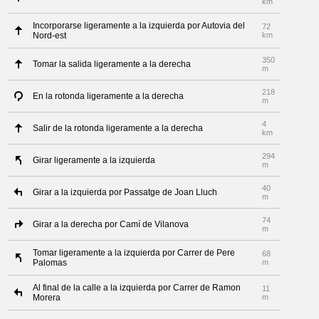
km
Incorporarse ligeramente a la izquierda por Autovia del
72
Nord-est
km
350
Tomar la salida ligeramente a la derecha
m
218
En la rotonda ligeramente a la derecha
m
4
Salir de la rotonda ligeramente a la derecha
km
294
Girar ligeramente a la izquierda
m
40
Girar a la izquierda por Passatge de Joan Lluch
m
74
Girar a la derecha por Camí de Vilanova
m
Tomar ligeramente a la izquierda por Carrer de Pere
68
Palomas
m
Al final de la calle a la izquierda por Carrer de Ramon
11
Morera
m