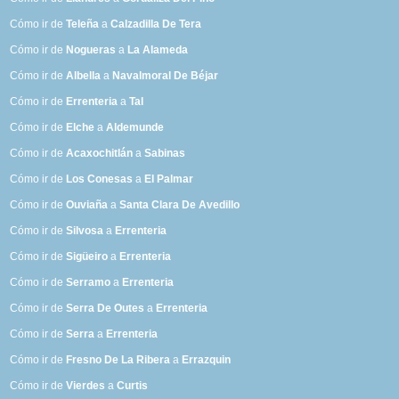
Cómo ir de
Teleña
a
Calzadilla De Tera
Cómo ir de
Nogueras
a
La Alameda
Cómo ir de
Albella
a
Navalmoral De Béjar
Cómo ir de
Errenteria
a
Tal
Cómo ir de
Elche
a
Aldemunde
Cómo ir de
Acaxochitlán
a
Sabinas
Cómo ir de
Los Conesas
a
El Palmar
Cómo ir de
Ouviaña
a
Santa Clara De Avedillo
Cómo ir de
Silvosa
a
Errenteria
Cómo ir de
Sigüeiro
a
Errenteria
Cómo ir de
Serramo
a
Errenteria
Cómo ir de
Serra De Outes
a
Errenteria
Cómo ir de
Serra
a
Errenteria
Cómo ir de
Fresno De La Ribera
a
Errazquin
Cómo ir de
Vierdes
a
Curtis