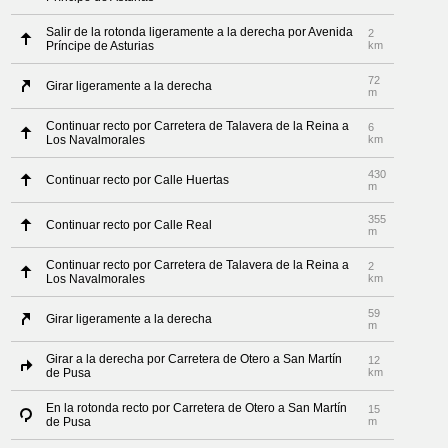
Salir de la rotonda ligeramente a la derecha por Avenida
2
Príncipe de Asturias
km
72
Girar ligeramente a la derecha
m
Continuar recto por Carretera de Talavera de la Reina a
6
Los Navalmorales
km
430
Continuar recto por Calle Huertas
m
355
Continuar recto por Calle Real
m
Continuar recto por Carretera de Talavera de la Reina a
2
Los Navalmorales
km
59
Girar ligeramente a la derecha
m
Girar a la derecha por Carretera de Otero a San Martín
12
de Pusa
km
En la rotonda recto por Carretera de Otero a San Martín
15
de Pusa
m