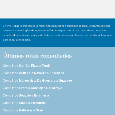
En
ir y llegar
te ofrecemos la mejor ruta para llegar a cualquier destino. Utilizamos las más
avanzadas tecnologías de representación de mapas, cálculo de rutas, datos de tráfico
actualizados en tiempo real y calculador de distancias para ofrecerte un detallado itenerario
para llegar a tu destino.
Últimas rutas consultadas
Cómo ir de
Mar Del Plata
a
Tandil
Cómo ir de
Autlán De Navarro
a
Ensenada
Cómo ir de
Montecristo De Guerrero
a
Guasave
Cómo ir de
Fitero
a
Canalejas Del Arroyo
Cómo ir de
Soutullo
a
Errenteria
Cómo ir de
Souto
a
Errenteria
Cómo ir de
Bellestar
a
Girul