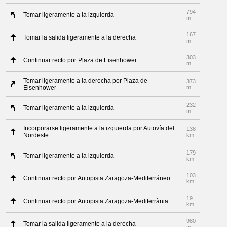
794
Tomar ligeramente a la izquierda
m
167
Tomar la salida ligeramente a la derecha
m
303
Continuar recto por Plaza de Eisenhower
m
Tomar ligeramente a la derecha por Plaza de
373
Eisenhower
m
232
Tomar ligeramente a la izquierda
m
Incorporarse ligeramente a la izquierda por Autovía del
138
Nordeste
km
179
Tomar ligeramente a la izquierda
km
103
Continuar recto por Autopista Zaragoza-Mediterráneo
km
19
Continuar recto por Autopista Zaragoza-Mediterrània
km
980
Tomar la salida ligeramente a la derecha