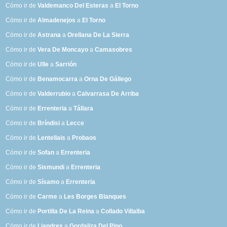
Cómo ir de
Valdemanco Del Esteras
a
El Torno
Cómo ir de
Almadenejos
a
El Torno
Cómo ir de
Astrana
a
Orellana De La Sierra
Cómo ir de
Vera De Moncayo
a
Camasobres
Cómo ir de
Ulle
a
Sarrión
Cómo ir de
Benamocarra
a
Orna De Gállego
Cómo ir de
Valderrubio
a
Calvarrasa De Arriba
Cómo ir de
Errenteria
a
Tállara
Cómo ir de
Bríndisi
a
Lecce
Cómo ir de
Lentellais
a
Probaos
Cómo ir de
Sofan
a
Errenteria
Cómo ir de
Sismundi
a
Errenteria
Cómo ir de
Sísamo
a
Errenteria
Cómo ir de
Carme
a
Les Borges Blanques
Cómo ir de
Portilla De La Reina
a
Collado Villalba
Cómo ir de
Liandres
a
Gordaliza Del Pino