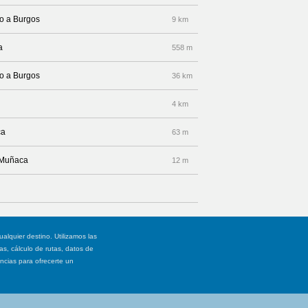
to a Burgos
9 km
a
558 m
to a Burgos
36 km
4 km
ca
63 m
a Muñaca
12 m
ualquier destino. Utilizamos las
, cálculo de rutas, datos de
ancias para ofrecerte un