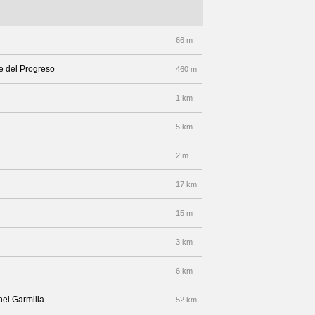
66 m
le del Progreso
460 m
1 km
5 km
2 m
17 km
15 m
3 km
6 km
nel Garmilla
52 km