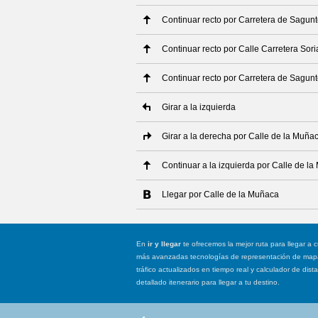
Continuar recto por Carretera de Sagun
Continuar recto por Calle Carretera Sori
Continuar recto por Carretera de Sagun
Girar a la izquierda
Girar a la derecha por Calle de la Muña
Continuar a la izquierda por Calle de l
Llegar por Calle de la Muñaca
En
ir y llegar
te ofrecemos la mejor ruta para llegar a c
más avanzadas tecnologías de representación de mapas
tráfico actualizados en tiempo real y calculador de dist
detallado itenerario para llegar a tu destino.