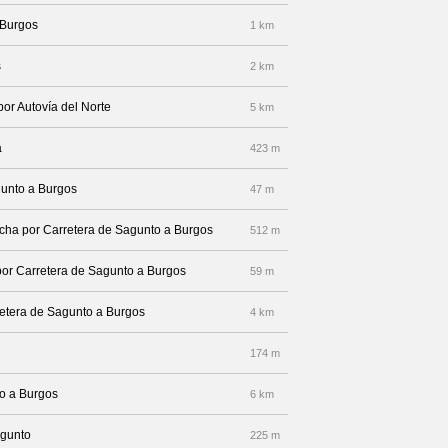
 Burgos
1 km
s
2 km
por Autovía del Norte
5 km
a
423 m
gunto a Burgos
47 m
recha por Carretera de Sagunto a Burgos
512 m
por Carretera de Sagunto a Burgos
59 m
rretera de Sagunto a Burgos
4 km
174 m
to a Burgos
6 km
agunto
225 m