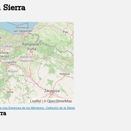
 Sierra
Leaflet
|
© OpenStreetMap
a ruta
Espinosa de los Monteros
-
Cabezón de la Sierra
ra