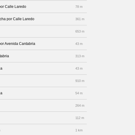
por Calle Laredo
78 m
echa por Calle Laredo
361 m
653 m
por Avenida Cantabria
43 m
tabria
313 m
ia
43 m
910 m
ia
54 m
264 m
112 m
s
1 km