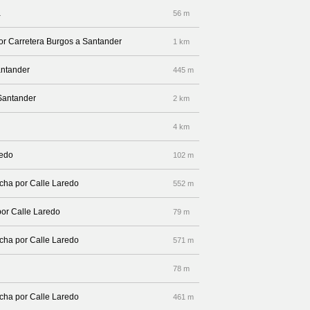
a
56 m
por Carretera Burgos a Santander
1 km
antander
445 m
 Santander
2 km
4 km
redo
102 m
echa por Calle Laredo
552 m
por Calle Laredo
79 m
echa por Calle Laredo
571 m
78 m
echa por Calle Laredo
461 m