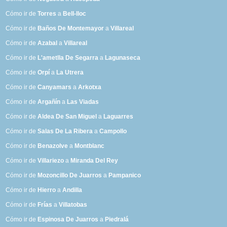
Cómo ir de
Torres
a
Bell-lloc
Cómo ir de
Baños De Montemayor
a
Villareal
Cómo ir de
Azabal
a
Villareal
Cómo ir de
L'ametlla De Segarra
a
Lagunaseca
Cómo ir de
Orpí
a
La Utrera
Cómo ir de
Canyamars
a
Arkotxa
Cómo ir de
Argañín
a
Las Viadas
Cómo ir de
Aldea De San Miguel
a
Laguarres
Cómo ir de
Salas De La Ribera
a
Campollo
Cómo ir de
Benazolve
a
Montblanc
Cómo ir de
Villariezo
a
Miranda Del Rey
Cómo ir de
Mozoncillo De Juarros
a
Pampanico
Cómo ir de
Hierro
a
Andilla
Cómo ir de
Frías
a
Villatobas
Cómo ir de
Espinosa De Juarros
a
Piedralá