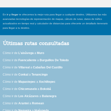
En
ir y llegar
te ofrecemos la mejor ruta para llegar a cualquier destino. Utilizamos las más
avanzadas tecnologías de representación de mapas, cálculo de rutas, datos de tráfico
actualizados en tiempo real y calculador de distancias para ofrecerte un detallado itenerario
para llegar a tu destino.
Últimas rutas consultadas
Cómo ir de
L'aixàvega
a
Muro
Cómo ir de
Fuencaliente
a
Burguillos De Toledo
Cómo ir de
Villareal
a
Cabañas Del Castillo
Cómo ir de
Conkal
a
Tenancingo
Cómo ir de
Mapastepec
a
Xochiltepec
Cómo ir de
Chicomuselo
a
Bokobá
Cómo ir de
Los Alcázares
a
Balanegra
Cómo ir de
Arantei
a
Romean
Cómo ir de
Negueira
a
Huéspeda