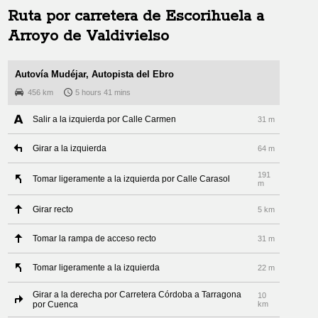
Ruta por carretera de
Escorihuela
a
Arroyo de Valdivielso
Autovía Mudéjar, Autopista del Ebro
456 km
5 hours 41 mins
Salir a la izquierda por Calle Carmen
31 m
Girar a la izquierda
64 m
191
Tomar ligeramente a la izquierda por Calle Carasol
m
Girar recto
5 km
Tomar la rampa de acceso recto
31 m
Tomar ligeramente a la izquierda
22 m
Girar a la derecha por Carretera Córdoba a Tarragona
10
por Cuenca
km