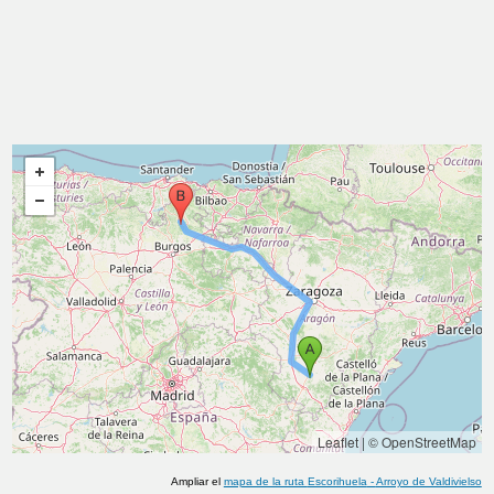
Leaflet
|
© OpenStreetMap
Ampliar el
mapa de la ruta
Escorihuela
-
Arroyo de Valdivielso