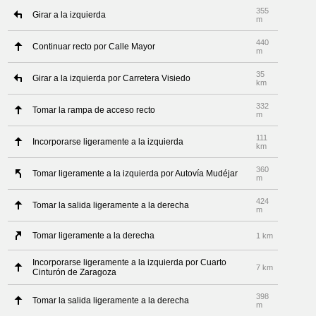
355
Girar a la izquierda
m
440
Continuar recto por Calle Mayor
m
35
Girar a la izquierda por Carretera Visiedo
km
332
Tomar la rampa de acceso recto
m
111
Incorporarse ligeramente a la izquierda
km
360
Tomar ligeramente a la izquierda por Autovía Mudéjar
m
424
Tomar la salida ligeramente a la derecha
m
Tomar ligeramente a la derecha
1 km
Incorporarse ligeramente a la izquierda por Cuarto
7 km
Cinturón de Zaragoza
398
Tomar la salida ligeramente a la derecha
m