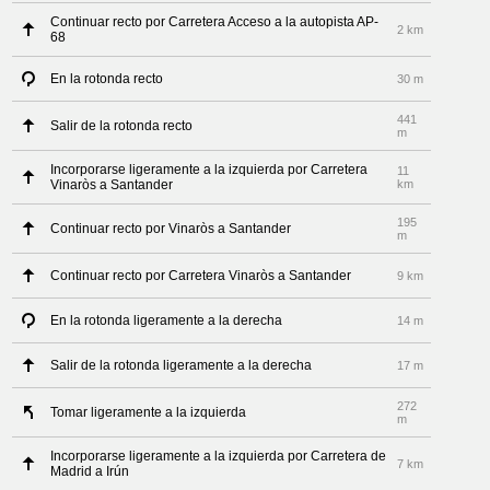
Continuar recto por Carretera Acceso a la autopista AP-
2 km
68
En la rotonda recto
30 m
441
Salir de la rotonda recto
m
Incorporarse ligeramente a la izquierda por Carretera
11
Vinaròs a Santander
km
195
Continuar recto por Vinaròs a Santander
m
Continuar recto por Carretera Vinaròs a Santander
9 km
En la rotonda ligeramente a la derecha
14 m
Salir de la rotonda ligeramente a la derecha
17 m
272
Tomar ligeramente a la izquierda
m
Incorporarse ligeramente a la izquierda por Carretera de
7 km
Madrid a Irún