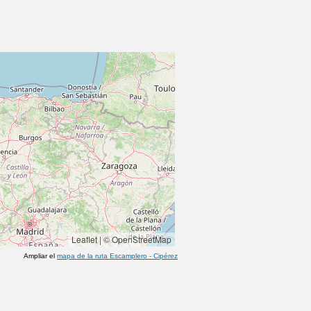
Leaflet
|
© OpenStreetMap
Ampliar el
mapa de la ruta
Escamplero
-
Cipérez