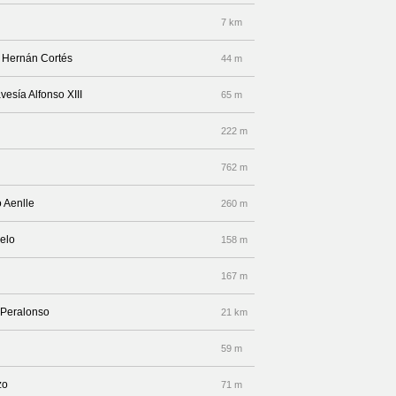
7 km
e Hernán Cortés
44 m
vesía Alfonso XIII
65 m
222 m
762 m
o Aenlle
260 m
uelo
158 m
167 m
 Peralonso
21 km
59 m
zo
71 m