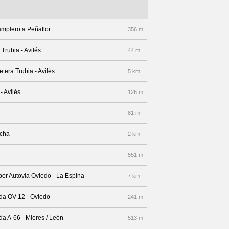
amplero a Peñaflor
356 m
Trubia - Avilés
44 m
etera Trubia - Avilés
5 km
- Avilés
126 m
81 m
echa
2 km
551 m
por Autovía Oviedo - La Espina
7 km
ida OV-12 - Oviedo
241 m
da A-66 - Mieres / León
513 m