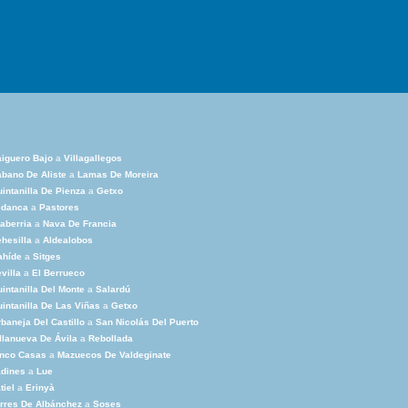
iguero Bajo
a
Villagallegos
bano De Aliste
a
Lamas De Moreira
intanilla De Pienza
a
Getxo
edanca
a
Pastores
aberria
a
Nava De Francia
hesilla
a
Aldealobos
ahíde
a
Sitges
villa
a
El Berrueco
intanilla Del Monte
a
Salardú
intanilla De Las Viñas
a
Getxo
baneja Del Castillo
a
San Nicolás Del Puerto
llanueva De Ávila
a
Rebollada
inco Casas
a
Mazuecos De Valdeginate
adines
a
Lue
tiel
a
Erinyà
rres De Albánchez
a
Soses