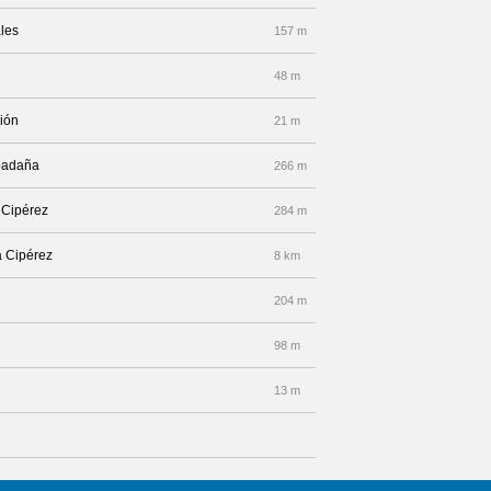
ales
157 m
48 m
ción
21 m
spadaña
266 m
 Cipérez
284 m
a Cipérez
8 km
204 m
98 m
13 m