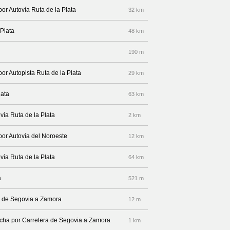
por Autovía Ruta de la Plata
32 km
 Plata
48 km
190 m
por Autopista Ruta de la Plata
29 km
lata
63 km
vía Ruta de la Plata
2 km
por Autovía del Noroeste
12 km
vía Ruta de la Plata
64 km
a
521 m
ra de Segovia a Zamora
12 m
recha por Carretera de Segovia a Zamora
1 km