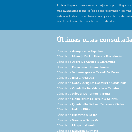
En
ir y llegar
te ofrecemos la mejor ruta para llegar a c
más avanzadas tecnologías de representación de mapas
tráfico actualizados en tiempo real y calculador de dist
detallado itenerario para llegar a tu destino.
Últimas rutas consultad
Cómo ir de
Aranguren
a
Tapioles
Cómo ir de
Montejo De La Sierra
a
Fonzaleche
Cómo ir de
Jodra De Cardos
a
Claramunt
Cómo ir de
Presencio
a
Socuéllamos
Cómo ir de
Valdeazogues
a
Castell De Ferro
Cómo ir de
Erbi
a
Igualada
Cómo ir de
Sant Vicenç De Castellet
a
Castellfort
Cómo ir de
Ontalvilla De Valcorba
a
Canales
Cómo ir de
Añover De Tormes
a
Etura
Cómo ir de
Golpejar De La Tercia
a
Salardú
Cómo ir de
Quintanilla De Las Carretas
a
Getxo
Cómo ir de
Neila
a
Piño
Cómo ir de
Bustares
a
La Ina
Cómo ir de
Viveda
a
Santa Pau
Cómo ir de
Litago
a
Navedo
Cómo ir de
Báguena
a
Arriate