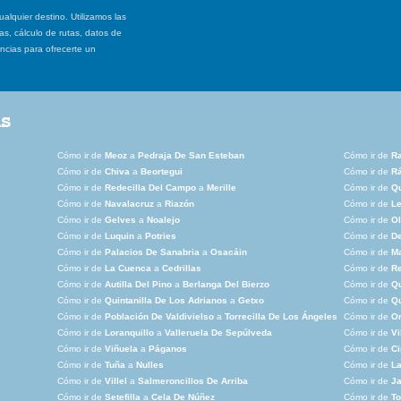
ualquier destino. Utilizamos las
, cálculo de rutas, datos de
ancias para ofrecerte un
as
Cómo ir de
Meoz
a
Pedraja De San Esteban
Cómo ir de
Ra
Cómo ir de
Chiva
a
Beortegui
Cómo ir de
Rá
Cómo ir de
Redecilla Del Campo
a
Merille
Cómo ir de
Qu
Cómo ir de
Navalacruz
a
Riazón
Cómo ir de
L
Cómo ir de
Gelves
a
Noalejo
Cómo ir de
Ol
Cómo ir de
Luquin
a
Potries
Cómo ir de
De
Cómo ir de
Palacios De Sanabria
a
Osacáin
Cómo ir de
M
Cómo ir de
La Cuenca
a
Cedrillas
Cómo ir de
Re
Cómo ir de
Autilla Del Pino
a
Berlanga Del Bierzo
Cómo ir de
Qu
Cómo ir de
Quintanilla De Los Adrianos
a
Getxo
Cómo ir de
Qu
Cómo ir de
Población De Valdivielso
a
Torrecilla De Los Ángeles
Cómo ir de
Or
Cómo ir de
Loranquillo
a
Valleruela De Sepúlveda
Cómo ir de
Vi
Cómo ir de
Viñuela
a
Páganos
Cómo ir de
C
Cómo ir de
Tuña
a
Nulles
Cómo ir de
L
Cómo ir de
Villel
a
Salmeroncillos De Arriba
Cómo ir de
Ja
Cómo ir de
Setefilla
a
Cela De Núñez
Cómo ir de
To