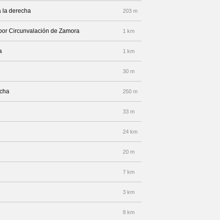
 la derecha
203 m
 por Circunvalación de Zamora
1 km
a
1 km
30 m
echa
250 m
33 m
24 km
20 m
7 km
3 km
8 km