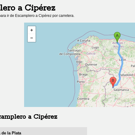
lero
a
Cipérez
ara ir de
Escamplero
a
Cipérez
por carretera.
camplero
a
Cipérez
 de la Plata