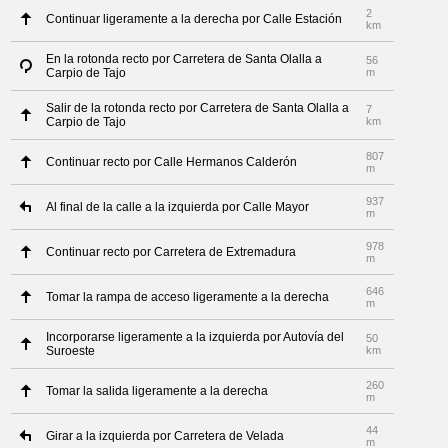
2
Continuar ligeramente a la derecha por Calle Estación
km
En la rotonda recto por Carretera de Santa Olalla a
56
Carpio de Tajo
m
Salir de la rotonda recto por Carretera de Santa Olalla a
7
Carpio de Tajo
km
807
Continuar recto por Calle Hermanos Calderón
m
937
Al final de la calle a la izquierda por Calle Mayor
m
978
Continuar recto por Carretera de Extremadura
m
646
Tomar la rampa de acceso ligeramente a la derecha
m
Incorporarse ligeramente a la izquierda por Autovía del
50
Suroeste
km
260
Tomar la salida ligeramente a la derecha
m
44
Girar a la izquierda por Carretera de Velada
m