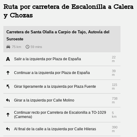
Ruta por carretera de
Escalonilla
a
Calera
y Chozas
Carretera de Santa Olalla a Carpio de Tajo, Autovía del
Suroeste
75 km
59 mins
22
Salir a la izquierda por Plaza de España
m
39
Continuar a la izquierda por Plaza de España
m
115
Girar ligeramente a la izquierda por Plaza Fuente
m
738
Girar a la izquierda por Calle Molino
m
Continuar recto por Carretera de Escalonilla a TO-1029
5
(Carmena)
km
390
Al final de la calle a la izquierda por Calle Hileras
m