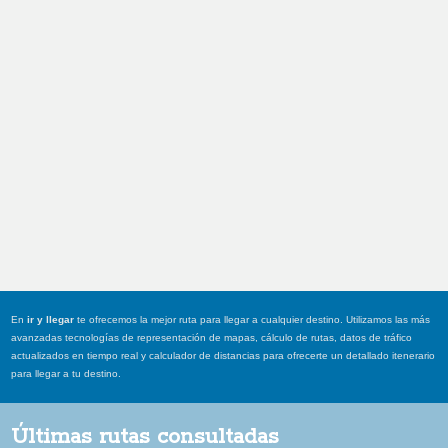
En
ir y llegar
te ofrecemos la mejor ruta para llegar a cualquier destino. Utilizamos las más
avanzadas tecnologías de representación de mapas, cálculo de rutas, datos de tráfico
actualizados en tiempo real y calculador de distancias para ofrecerte un detallado itenerario
para llegar a tu destino.
Últimas rutas consultadas