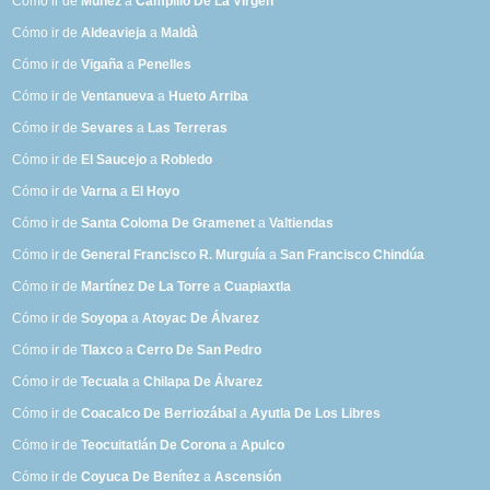
Cómo ir de
Múñez
a
Campillo De La Virgen
Cómo ir de
Aldeavieja
a
Maldà
Cómo ir de
Vigaña
a
Penelles
Cómo ir de
Ventanueva
a
Hueto Arriba
Cómo ir de
Sevares
a
Las Terreras
Cómo ir de
El Saucejo
a
Robledo
Cómo ir de
Varna
a
El Hoyo
Cómo ir de
Santa Coloma De Gramenet
a
Valtiendas
Cómo ir de
General Francisco R. Murguía
a
San Francisco Chindúa
Cómo ir de
Martínez De La Torre
a
Cuapiaxtla
Cómo ir de
Soyopa
a
Atoyac De Álvarez
Cómo ir de
Tlaxco
a
Cerro De San Pedro
Cómo ir de
Tecuala
a
Chilapa De Álvarez
Cómo ir de
Coacalco De Berriozábal
a
Ayutla De Los Libres
Cómo ir de
Teocuitatlán De Corona
a
Apulco
Cómo ir de
Coyuca De Benítez
a
Ascensión