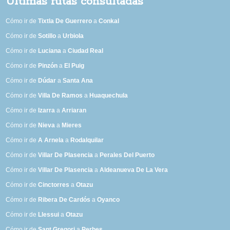
Últimas rutas consultadas
Cómo ir de
Tixtla De Guerrero
a
Conkal
Cómo ir de
Sotillo
a
Urbiola
Cómo ir de
Luciana
a
Ciudad Real
Cómo ir de
Pinzón
a
El Puig
Cómo ir de
Dúdar
a
Santa Ana
Cómo ir de
Villa De Ramos
a
Huaquechula
Cómo ir de
Izarra
a
Arriaran
Cómo ir de
Nieva
a
Mieres
Cómo ir de
A Arnela
a
Rodalquilar
Cómo ir de
Villar De Plasencia
a
Perales Del Puerto
Cómo ir de
Villar De Plasencia
a
Aldeanueva De La Vera
Cómo ir de
Cinctorres
a
Otazu
Cómo ir de
Ribera De Cardós
a
Oyanco
Cómo ir de
Llessui
a
Otazu
Cómo ir de
Sant Gregori
a
Perbes