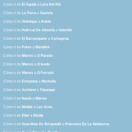
Cómo ir de
El Águila
a
Lora Del Río
Cómo ir de
La Parra
a
Gaztelu
Cómo ir de
Velefique
a
Aneto
Cómo ir de
Huércal De Almería
a
Valentín
Cómo ir de
El Barranquete
a
Cartagena
Cómo ir de
Potes
a
Mendívil
Cómo ir de
Mieres
a
O Paraño
Cómo ir de
Mieres
a
O Ivedo
Cómo ir de
Mieres
a
O Forriolo
Cómo ir de
Estepona
a
Marbella
Cómo ir de
Archivel
a
Trijueque
Cómo ir de
Nanín
a
Mieres
Cómo ir de
Melide
a
Las Uces
Cómo ir de
Éller
a
Biville
Cómo ir de
Guardiola De Berguedà
a
Priaranza De La Valduerna