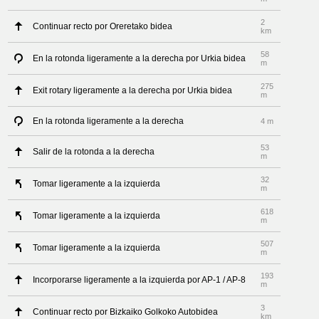
2
Continuar recto por Oreretako bidea
km
58
En la rotonda ligeramente a la derecha por Urkia bidea
m
275
Exit rotary ligeramente a la derecha por Urkia bidea
m
En la rotonda ligeramente a la derecha
4 m
53
Salir de la rotonda a la derecha
m
32
Tomar ligeramente a la izquierda
m
618
Tomar ligeramente a la izquierda
m
507
Tomar ligeramente a la izquierda
m
193
Incorporarse ligeramente a la izquierda por AP-1 / AP-8
m
3
Continuar recto por Bizkaiko Golkoko Autobidea
km