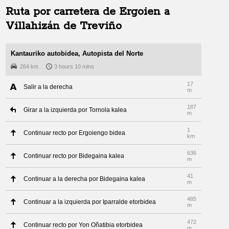
Ruta por carretera de
Ergoien
a
Villahizán de Treviño
Kantauriko autobidea, Autopista del Norte
264 km
3 hours 10 mins
17
Salir a la derecha
m
187
Girar a la izquierda por Tornola kalea
m
1
Continuar recto por Ergoiengo bidea
km
636
Continuar recto por Bidegaina kalea
m
41
Continuar a la derecha por Bidegaina kalea
m
485
Continuar a la izquierda por Iparralde etorbidea
m
472
Continuar recto por Yon Oñatibia etorbidea
m