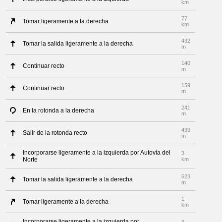
km
77
Tomar ligeramente a la derecha
km
432
Tomar la salida ligeramente a la derecha
m
140
Continuar recto
m
159
Continuar recto
m
241
En la rotonda a la derecha
m
439
Salir de la rotonda recto
m
Incorporarse ligeramente a la izquierda por Autovía del
3
Norte
km
623
Tomar la salida ligeramente a la derecha
m
1
Tomar ligeramente a la derecha
km
Incorporarse ligeramente a la izquierda por