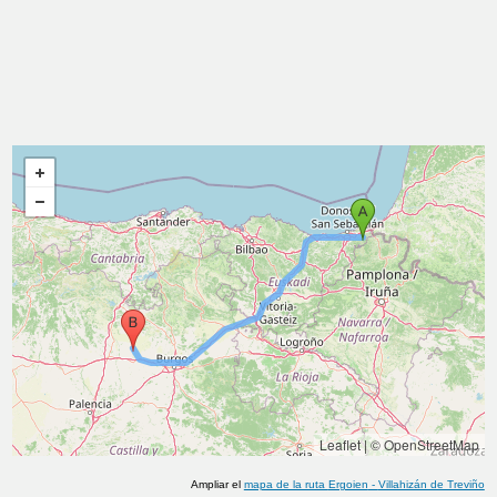
Leaflet
|
© OpenStreetMap
Ampliar el
mapa de la ruta
Ergoien
-
Villahizán de Treviño