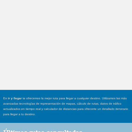
En
ir y llegar
te ofrecemos la mejor ruta para llegar a cualquier destino. Utilizamos las más
avanzadas tecnologías de representación de mapas, cálculo de rutas, datos de tráfico
actualizados en tiempo real y calculador de distancias para ofrecerte un detallado itenerario
para llegar a tu destino.