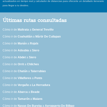
actualizados en tiempo real y calculador de distancias para ofrecerte un detallado itenerario
para llegar a tu destino.
Últimas rutas consultadas
Cómo ir de
Maltrata
a
General Treviño
Cómo ir de
Coahuitlán
a
Mártir De Cuilapan
Cómo ir de
Manán
a
Rojals
Cómo ir de
Adsubia
a
Siero
Cómo ir de
Abdet
a
Siero
Cómo ir de
Orrit
a
Chilches
Cómo ir de
Chatún
a
Talarrubias
Cómo ir de
Villaflores
a
Ponts
Cómo ir de
Vergaño
a
La Herradura
Cómo ir de
Abarca
a
Beade
Cómo ir de
Tamarón
a
Maians
Cómo ir de
Navas De Bureba
a
Aeropuerto De Bilbao