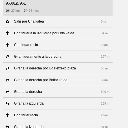
A-3012, A-1
27 km
24 mins
Salir por Uria kalea
3 m
Continuar a la izquierda por Uria kalea
54 m
Continuar recto
2 km
Girar ligeramente a la derecha
127 m
Girar a la derecha por Udaletxeko plaza
56 m
Girar a la derecha por Boilar kalea
5 km
Girar a la derecha
800 m
Girar a la izquierda
159 m
Continuar recto
2 km
Girar a la izquierda
81 m