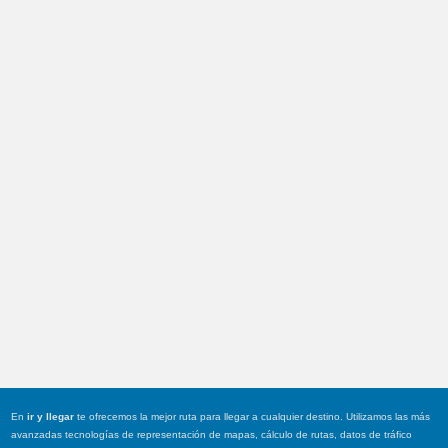
En
ir y llegar
te ofrecemos la mejor ruta para llegar a cualquier destino. Utilizamos las más
avanzadas tecnologías de representación de mapas, cálculo de rutas, datos de tráfico