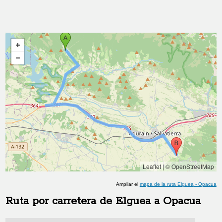
Leaflet
|
© OpenStreetMap
Ampliar el
mapa de la ruta
Elguea
-
Opacua
Ruta por carretera de
Elguea
a
Opacua