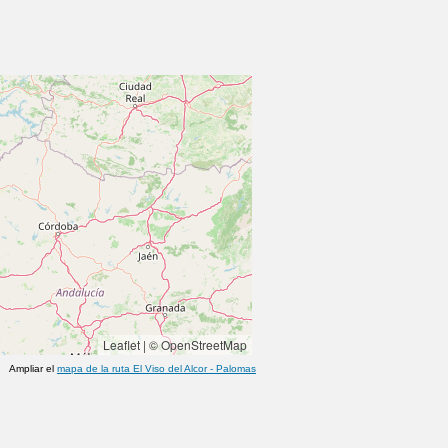
Leaflet
|
© OpenStreetMap
Ampliar el
mapa de la ruta
El Viso del Alcor
-
Palomas