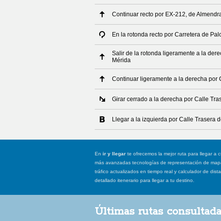
Continuar recto por EX-212, de Almendr
En la rotonda recto por Carretera de Pa
Salir de la rotonda ligeramente a la der
Mérida
Continuar ligeramente a la derecha por 
Girar cerrado a la derecha por Calle Tr
Llegar a la izquierda por Calle Trasera 
En
ir y llegar
te ofrecemos la mejor ruta para llegar a c
más avanzadas tecnologías de representación de mapas
tráfico actualizados en tiempo real y calculador de dist
detallado itenerario para llegar a tu destino.
Últimas rutas consultad