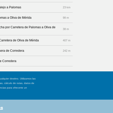
alejo a Palomas
23 km
lomas a Oliva de Mérida
98 m
echa por Carretera de Palomas a Oliva de
38 m
Carretera de Oliva de Mérida
407 m
asera de Corredera
242 m
de Corredera
ualquier destino. Utilizamos las
, cálculo de rutas, datos de
ancias para ofrecerte un
as