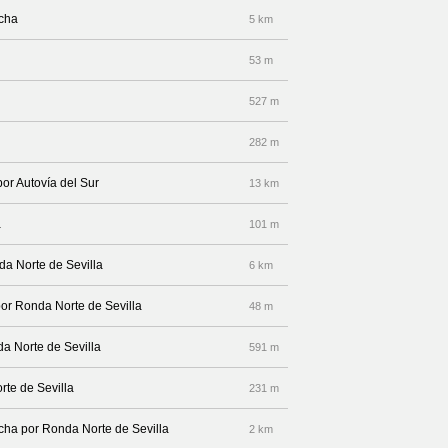
echa
5 km
53 m
527 m
282 m
por Autovía del Sur
13 km
a
101 m
da Norte de Sevilla
6 km
por Ronda Norte de Sevilla
48 m
da Norte de Sevilla
591 m
rte de Sevilla
231 m
echa por Ronda Norte de Sevilla
2 km