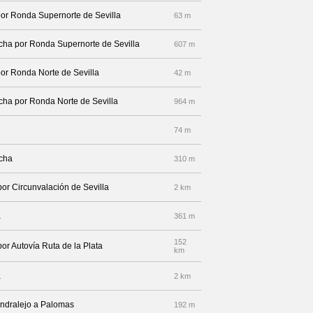
por Ronda Supernorte de Sevilla
63 m
recha por Ronda Supernorte de Sevilla
607 m
por Ronda Norte de Sevilla
42 m
echa por Ronda Norte de Sevilla
964 m
74 m
echa
310 m
por Circunvalación de Sevilla
2 km
a
361 m
152
por Autovía Ruta de la Plata
km
a
2 km
endralejo a Palomas
192 m