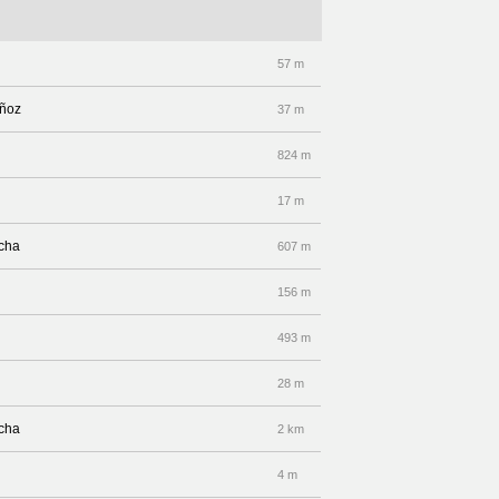
57 m
uñoz
37 m
824 m
17 m
echa
607 m
156 m
493 m
28 m
echa
2 km
4 m