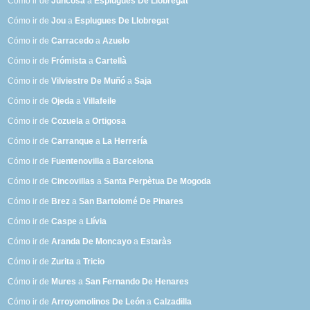
Cómo ir de
Juncosa
a
Esplugues De Llobregat
Cómo ir de
Jou
a
Esplugues De Llobregat
Cómo ir de
Carracedo
a
Azuelo
Cómo ir de
Frómista
a
Cartellà
Cómo ir de
Vilviestre De Muñó
a
Saja
Cómo ir de
Ojeda
a
Villafeile
Cómo ir de
Cozuela
a
Ortigosa
Cómo ir de
Carranque
a
La Herrería
Cómo ir de
Fuentenovilla
a
Barcelona
Cómo ir de
Cincovillas
a
Santa Perpètua De Mogoda
Cómo ir de
Brez
a
San Bartolomé De Pinares
Cómo ir de
Caspe
a
Llívia
Cómo ir de
Aranda De Moncayo
a
Estaràs
Cómo ir de
Zurita
a
Tricio
Cómo ir de
Mures
a
San Fernando De Henares
Cómo ir de
Arroyomolinos De León
a
Calzadilla