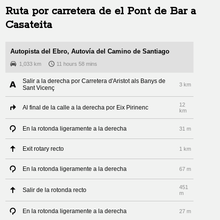
Ruta por carretera de
el Pont de Bar
a
Casateita
Autopista del Ebro, Autovía del Camino de Santiago
1,033 km
11 hours 58 mins
Salir a la derecha por Carretera d'Aristot als Banys de
3 km
Sant Vicenç
12
Al final de la calle a la derecha por Eix Pirinenc
km
En la rotonda ligeramente a la derecha
31 m
Exit rotary recto
1 km
En la rotonda ligeramente a la derecha
67 m
451
Salir de la rotonda recto
m
En la rotonda ligeramente a la derecha
27 m