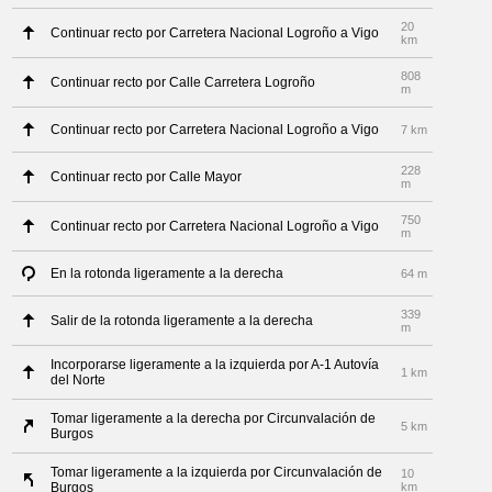
20
Continuar recto por Carretera Nacional Logroño a Vigo
km
808
Continuar recto por Calle Carretera Logroño
m
Continuar recto por Carretera Nacional Logroño a Vigo
7 km
228
Continuar recto por Calle Mayor
m
750
Continuar recto por Carretera Nacional Logroño a Vigo
m
En la rotonda ligeramente a la derecha
64 m
339
Salir de la rotonda ligeramente a la derecha
m
Incorporarse ligeramente a la izquierda por A-1 Autovía
1 km
del Norte
Tomar ligeramente a la derecha por Circunvalación de
5 km
Burgos
Tomar ligeramente a la izquierda por Circunvalación de
10
Burgos
km