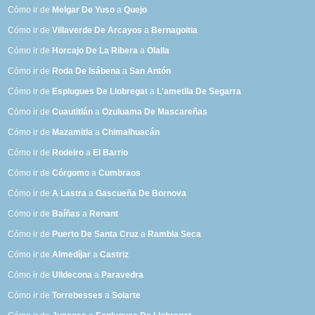
Cómo ir de
Melgar De Yuso
a
Quejo
Cómo ir de
Villaverde De Arcayos
a
Bernagoitia
Cómo ir de
Horcajo De La Ribera
a
Olalla
Cómo ir de
Roda De Isábena
a
San Antón
Cómo ir de
Esplugues De Llobregat
a
L'ametlla De Segarra
Cómo ir de
Cuautitlán
a
Ozuluama De Mascareñas
Cómo ir de
Mazamitla
a
Chimalhuacán
Cómo ir de
Rodeiro
a
El Barrio
Cómo ir de
Córgomo
a
Cumbraos
Cómo ir de
A Lastra
a
Gascueña De Bornova
Cómo ir de
Baíñas
a
Renant
Cómo ir de
Puerto De Santa Cruz
a
Rambla Seca
Cómo ir de
Almedíjar
a
Castriz
Cómo ir de
Ulldecona
a
Paravedra
Cómo ir de
Torrebesses
a
Solarte