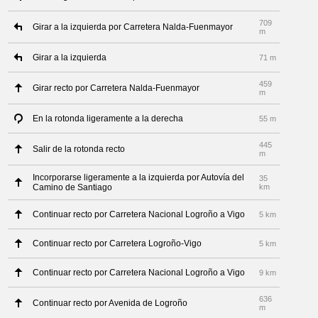
709
Girar a la izquierda por Carretera Nalda-Fuenmayor
m
Girar a la izquierda
71 m
459
Girar recto por Carretera Nalda-Fuenmayor
m
En la rotonda ligeramente a la derecha
55 m
445
Salir de la rotonda recto
m
Incorporarse ligeramente a la izquierda por Autovía del
35
Camino de Santiago
km
Continuar recto por Carretera Nacional Logroño a Vigo
5 km
Continuar recto por Carretera Logroño-Vigo
5 km
Continuar recto por Carretera Nacional Logroño a Vigo
9 km
636
Continuar recto por Avenida de Logroño
m