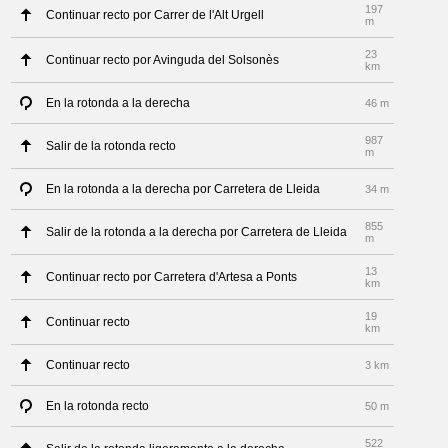
197
Continuar recto por Carrer de l'Alt Urgell
m
23
Continuar recto por Avinguda del Solsonès
km
En la rotonda a la derecha
46 m
987
Salir de la rotonda recto
m
En la rotonda a la derecha por Carretera de Lleida
34 m
855
Salir de la rotonda a la derecha por Carretera de Lleida
m
13
Continuar recto por Carretera d'Artesa a Ponts
km
19
Continuar recto
km
Continuar recto
3 km
En la rotonda recto
50 m
522