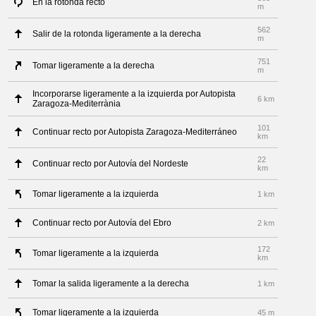
En la rotonda recto
m
562
Salir de la rotonda ligeramente a la derecha
m
751
Tomar ligeramente a la derecha
m
Incorporarse ligeramente a la izquierda por Autopista
6 km
Zaragoza-Mediterrània
101
Continuar recto por Autopista Zaragoza-Mediterráneo
km
22
Continuar recto por Autovía del Nordeste
km
Tomar ligeramente a la izquierda
1 km
Continuar recto por Autovía del Ebro
2 km
172
Tomar ligeramente a la izquierda
km
Tomar la salida ligeramente a la derecha
1 km
Tomar ligeramente a la izquierda
45 m