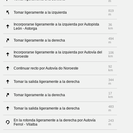
m
819
Tomar ligeramente a la izquierda
m
Incorporarse ligeramente a la izquierda por Autopista
36
León - Astorga
km
494
Tomar ligeramente a la derecha
m
Incorporarse ligeramente a la izquierda por Autovía del
106
Noroeste
km
92
Continuar recto por Autovía do Noroeste
km
344
Tomar la salida ligeramente a la derecha
m
17
Tomar ligeramente a la derecha
km
483
Tomar la salida ligeramente a la derecha
m
En la rotonda ligeramente a la derecha por Autovía
243
Ferrol - Vilalba
m