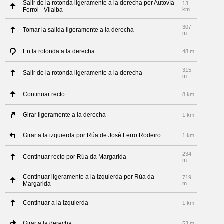
Salir de la rotonda ligeramente a la derecha por Autovía
13
Ferrol - Vilalba
km
307
Tomar la salida ligeramente a la derecha
m
En la rotonda a la derecha
48 m
315
Salir de la rotonda ligeramente a la derecha
m
Continuar recto
8 km
Girar ligeramente a la derecha
1 km
Girar a la izquierda por Rúa de José Ferro Rodeiro
1 km
234
Continuar recto por Rúa da Margarida
m
Continuar ligeramente a la izquierda por Rúa da
719
Margarida
m
Continuar a la izquierda
1 km
Girar a la derecha
53 m