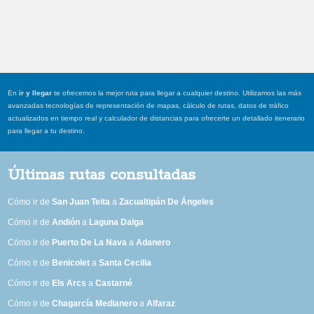
En
ir y llegar
te ofrecemos la mejor ruta para llegar a cualquier destino. Utilizamos las más
avanzadas tecnologías de representación de mapas, cálculo de rutas, datos de tráfico
actualizados en tiempo real y calculador de distancias para ofrecerte un detallado itenerario
para llegar a tu destino.
Últimas rutas consultadas
Cómo ir de
San Juan Teita
a
Zacualtipán De Ángeles
Cómo ir de
Andión
a
Laguna Dalga
Cómo ir de
Puerto De La Nava
a
Adanero
Cómo ir de
Benicolet
a
Santa Cecilia
Cómo ir de
Els Arcs
a
Castarné
Cómo ir de
Chagarcía Medianero
a
Alfaraz