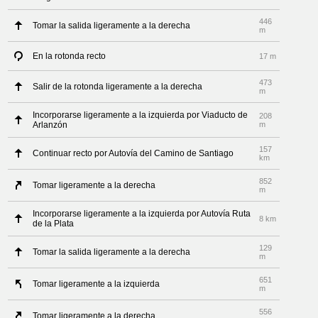
446
Tomar la salida ligeramente a la derecha
m
En la rotonda recto
17 m
473
Salir de la rotonda ligeramente a la derecha
m
Incorporarse ligeramente a la izquierda por Viaducto de
208
Arlanzón
m
157
Continuar recto por Autovía del Camino de Santiago
km
852
Tomar ligeramente a la derecha
m
Incorporarse ligeramente a la izquierda por Autovía Ruta
8 km
de la Plata
129
Tomar la salida ligeramente a la derecha
m
651
Tomar ligeramente a la izquierda
m
556
Tomar ligeramente a la derecha