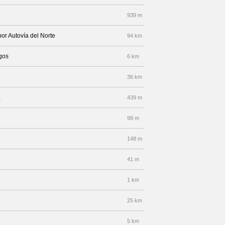
939 m
por Autovía del Norte
94 km
rgos
6 km
36 km
a
439 m
99 m
148 m
41 m
1 km
25 km
5 km