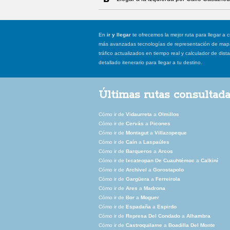
En
ir y llegar
te ofrecemos la mejor ruta para llegar a c
más avanzadas tecnologías de representación de mapas
tráfico actualizados en tiempo real y calculador de dist
detallado itenerario para llegar a tu destino.
Últimas rutas consultad
Cómo ir de
Vidaurreta
a
Olmillos
Cómo ir de
Cervás
a
Picones
Cómo ir de
Montagut
a
Villazopeque
Cómo ir de
Caín
a
Laspaúles
Cómo ir de
Barqueros
a
Arcos
Cómo ir de
Ixcateopan De Cuauhtémoc
a
Calkiní
Cómo ir de
Archivel
a
Gorostapolo
Cómo ir de
Gargüera
a
Ferreirola
Cómo ir de
Ares
a
Madrona
Cómo ir de
Bor
a
Moguer
Cómo ir de
Espadaña
a
Espirdo
Cómo ir de
Represa Del Condado
a
Alhambra
Cómo ir de
Castroquilame
a
Boadilla Del Monte