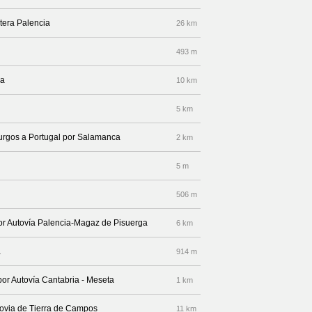
etera Palencia
26 km
493 m
ia
10 km
5 km
Burgos a Portugal por Salamanca
2 km
5 m
506 m
por Autovía Palencia-Magaz de Pisuerga
6 km
a
914 m
por Autovía Cantabria - Meseta
1 km
tovia de Tierra de Campos
11 km