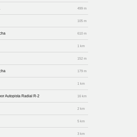
a
499 m
105 m
echa
610 m
1 km
152 m
echa
179 m
1 km
por Autopista Radial R-2
16 km
2 km
5 km
3 km