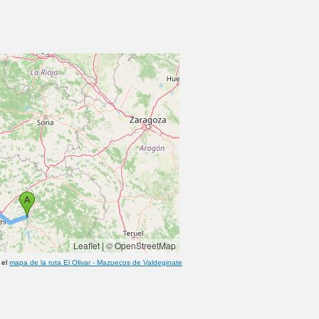
Leaflet
|
© OpenStreetMap
 el
mapa de la ruta
El Olivar
-
Mazuecos de Valdeginate