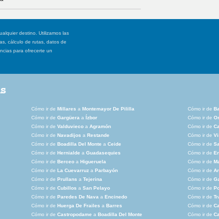
ualquier destino. Utilizamos las
, cálculo de rutas, datos de
ancias para ofrecerte un
as
Cómo ir de
Millares
a
Montemayor De Pililla
Cómo ir de
B
Cómo ir de
Gargüera
a
Ízbor
Cómo ir de
Or
Cómo ir de
Valduvieco
a
Agramón
Cómo ir de
Ca
Cómo ir de
Navadijos
a
Restande
Cómo ir de
Vi
Cómo ir de
Boadilla Del Monte
a
Ceide
Cómo ir de
Sa
Cómo ir de
Hernialde
a
Guadasequies
Cómo ir de
E
Cómo ir de
Berceo
a
Higueruela
Cómo ir de
M
Cómo ir de
La Cuevarruz
a
Parbayón
Cómo ir de
A
Cómo ir de
Prullans
a
Tejerina
Cómo ir de
G
Cómo ir de
Cubillos
a
San Pelayo
Cómo ir de
Po
Cómo ir de
Paredes De Nava
a
Encinedo
Cómo ir de
Tr
Cómo ir de
Huerga De Frailes
a
Barres
Cómo ir de
Ca
Cómo ir de
Castropodame
a
Boadilla Del Monte
Cómo ir de
Ca