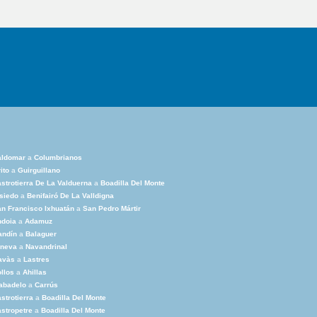
aldomar
a
Columbrianos
ito
a
Guirguillano
strotierra De La Valduerna
a
Boadilla Del Monte
siedo
a
Benifairó De La Valldigna
n Francisco Ixhuatán
a
San Pedro Mártir
ndoia
a
Adamuz
andín
a
Balaguer
rneva
a
Navandrinal
avàs
a
Lastres
llos
a
Ahillas
abadelo
a
Carrús
strotierra
a
Boadilla Del Monte
stropetre
a
Boadilla Del Monte