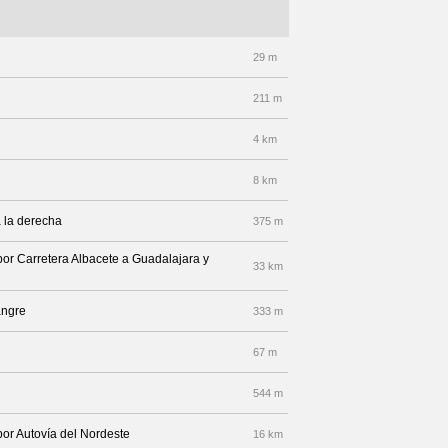
29 m
211 m
4 km
8 km
 la derecha
375 m
por Carretera Albacete a Guadalajara y
33 km
angre
333 m
67 m
544 m
por Autovía del Nordeste
16 km