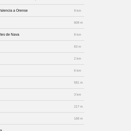
Palencia a Orense
9 km
609 m
ntes de Nava
8 km
63 m
2 km
6 km
581 m
3 km
217 m
168 m
da