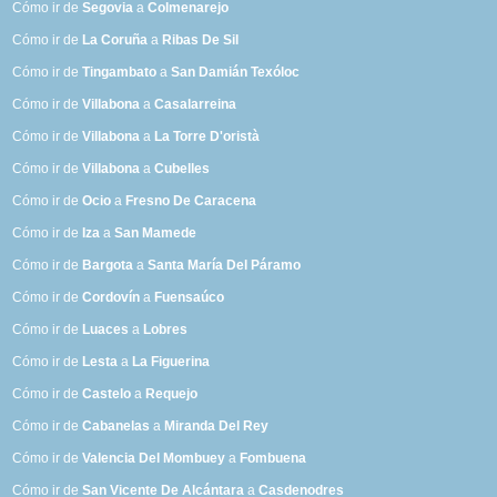
Cómo ir de
Segovia
a
Colmenarejo
Cómo ir de
La Coruña
a
Ribas De Sil
Cómo ir de
Tingambato
a
San Damián Texóloc
Cómo ir de
Villabona
a
Casalarreina
Cómo ir de
Villabona
a
La Torre D'oristà
Cómo ir de
Villabona
a
Cubelles
Cómo ir de
Ocio
a
Fresno De Caracena
Cómo ir de
Iza
a
San Mamede
Cómo ir de
Bargota
a
Santa María Del Páramo
Cómo ir de
Cordovín
a
Fuensaúco
Cómo ir de
Luaces
a
Lobres
Cómo ir de
Lesta
a
La Figuerina
Cómo ir de
Castelo
a
Requejo
Cómo ir de
Cabanelas
a
Miranda Del Rey
Cómo ir de
Valencia Del Mombuey
a
Fombuena
Cómo ir de
San Vicente De Alcántara
a
Casdenodres