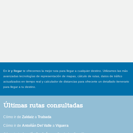
En
ir y llegar
te ofrecemos la mejor ruta para llegar a cualquier destino. Utilizamos las más
avanzadas tecnologías de representación de mapas, cálculo de rutas, datos de tráfico
actualizados en tiempo real y calculador de distancias para ofrecerte un detallado itenerario
para llegar a tu destino.
Últimas rutas consultadas
Cómo ir de
Zaldaiz
a
Trabada
Cómo ir de
Antoñán Del Valle
a
Viguera