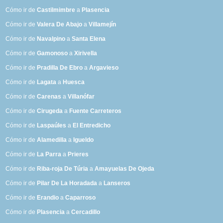
Cómo ir de
Castilmimbre
a
Plasencia
Cómo ir de
Valera De Abajo
a
Villamejín
Cómo ir de
Navalpino
a
Santa Elena
Cómo ir de
Gamonoso
a
Xirivella
Cómo ir de
Pradilla De Ebro
a
Argavieso
Cómo ir de
Lagata
a
Huesca
Cómo ir de
Carenas
a
Villanófar
Cómo ir de
Cirugeda
a
Fuente Carreteros
Cómo ir de
Laspaúles
a
El Entredicho
Cómo ir de
Alamedilla
a
Igueldo
Cómo ir de
La Parra
a
Prieres
Cómo ir de
Riba-roja De Túria
a
Amayuelas De Ojeda
Cómo ir de
Pilar De La Horadada
a
Lanseros
Cómo ir de
Erandio
a
Caparroso
Cómo ir de
Plasencia
a
Cercadillo