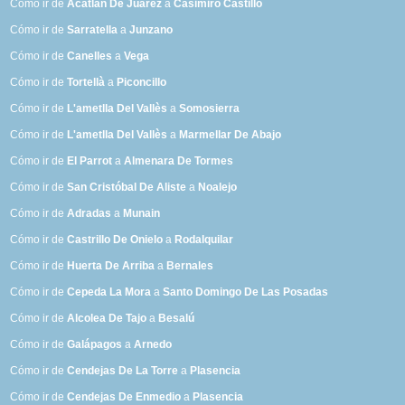
Cómo ir de
Acatlán De Juárez
a
Casimiro Castillo
Cómo ir de
Sarratella
a
Junzano
Cómo ir de
Canelles
a
Vega
Cómo ir de
Tortellà
a
Piconcillo
Cómo ir de
L'ametlla Del Vallès
a
Somosierra
Cómo ir de
L'ametlla Del Vallès
a
Marmellar De Abajo
Cómo ir de
El Parrot
a
Almenara De Tormes
Cómo ir de
San Cristóbal De Aliste
a
Noalejo
Cómo ir de
Adradas
a
Munain
Cómo ir de
Castrillo De Onielo
a
Rodalquilar
Cómo ir de
Huerta De Arriba
a
Bernales
Cómo ir de
Cepeda La Mora
a
Santo Domingo De Las Posadas
Cómo ir de
Alcolea De Tajo
a
Besalú
Cómo ir de
Galápagos
a
Arnedo
Cómo ir de
Cendejas De La Torre
a
Plasencia
Cómo ir de
Cendejas De Enmedio
a
Plasencia