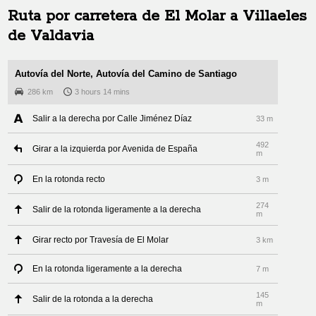
Ruta por carretera de
El Molar
a
Villaeles
de Valdavia
Autovía del Norte, Autovía del Camino de Santiago
286 km
3 hours 14 mins
Salir a la derecha por Calle Jiménez Díaz
33 m
492
Girar a la izquierda por Avenida de España
m
En la rotonda recto
3 m
274
Salir de la rotonda ligeramente a la derecha
m
Girar recto por Travesía de El Molar
3 km
En la rotonda ligeramente a la derecha
7 m
145
Salir de la rotonda a la derecha
m