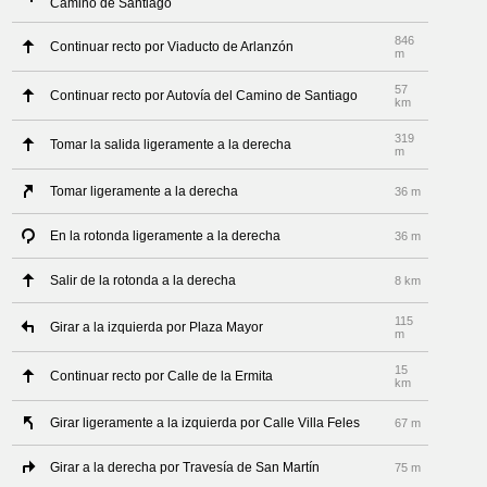
Camino de Santiago
846
Continuar recto por Viaducto de Arlanzón
m
57
Continuar recto por Autovía del Camino de Santiago
km
319
Tomar la salida ligeramente a la derecha
m
Tomar ligeramente a la derecha
36 m
En la rotonda ligeramente a la derecha
36 m
Salir de la rotonda a la derecha
8 km
115
Girar a la izquierda por Plaza Mayor
m
15
Continuar recto por Calle de la Ermita
km
Girar ligeramente a la izquierda por Calle Villa Feles
67 m
Girar a la derecha por Travesía de San Martín
75 m