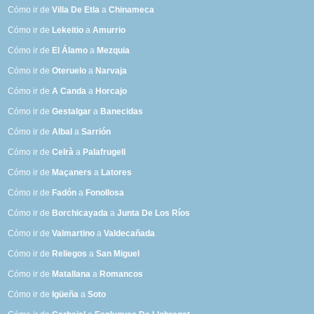
Cómo ir de
Villa De Etla
a
Chinameca
Cómo ir de
Lekeitio
a
Amurrio
Cómo ir de
El Álamo
a
Mezquia
Cómo ir de
Oteruelo
a
Narvaja
Cómo ir de
A Canda
a
Horcajo
Cómo ir de
Gestalgar
a
Banecidas
Cómo ir de
Albal
a
Sarrión
Cómo ir de
Celrà
a
Palafrugell
Cómo ir de
Maçaners
a
Latores
Cómo ir de
Fadón
a
Fonollosa
Cómo ir de
Borchicayada
a
Junta De Los Ríos
Cómo ir de
Valmartino
a
Valdecañada
Cómo ir de
Reliegos
a
San Miguel
Cómo ir de
Matallana
a
Romancos
Cómo ir de
Igüeña
a
Soto