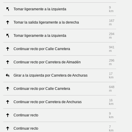
9
Tomar ligeramente a la izquierda
km
167
Tomar la salida ligeramente a la derecha
m
294
Tomar ligeramente a la izquierda
m
941
Continuar recto por Calle Carretera
m
296
Continuar recto por Carretera de Almadén
m
17
Girar a la izquierda por Carretera de Anchuras
km
648
Continuar recto por Calle Carretera
m
16
Continuar recto por Carretera de Anchuras
km
9
Continuar recto
km
7
Continuar recto
km