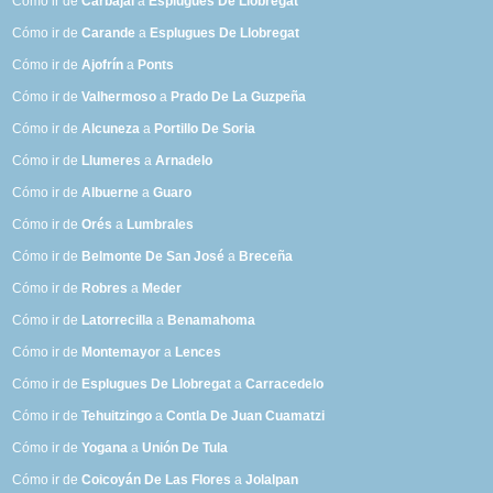
Cómo ir de
Carbajal
a
Esplugues De Llobregat
Cómo ir de
Carande
a
Esplugues De Llobregat
Cómo ir de
Ajofrín
a
Ponts
Cómo ir de
Valhermoso
a
Prado De La Guzpeña
Cómo ir de
Alcuneza
a
Portillo De Soria
Cómo ir de
Llumeres
a
Arnadelo
Cómo ir de
Albuerne
a
Guaro
Cómo ir de
Orés
a
Lumbrales
Cómo ir de
Belmonte De San José
a
Breceña
Cómo ir de
Robres
a
Meder
Cómo ir de
Latorrecilla
a
Benamahoma
Cómo ir de
Montemayor
a
Lences
Cómo ir de
Esplugues De Llobregat
a
Carracedelo
Cómo ir de
Tehuitzingo
a
Contla De Juan Cuamatzi
Cómo ir de
Yogana
a
Unión De Tula
Cómo ir de
Coicoyán De Las Flores
a
Jolalpan