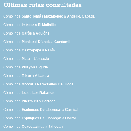
Últimas rutas consultadas
Cómo ir de
Santo Tomás Mazaltepec
a
Angel R. Cabada
Cómo ir de
Imízcoz
a
El Molinillo
Cómo ir de
Garòs
a
Aguións
Cómo ir de
Monistrol D'anoia
a
Candamil
Cómo ir de
Castropepe
a
Rañín
Cómo ir de
Mata
a
L'estacio
Cómo ir de
Villayón
a
Iguria
Cómo ir de
Triste
a
A Lastra
Cómo ir de
Morcat
a
Paracuellos De Jiloca
Cómo ir de
Ipas
a
Los Rábanos
Cómo ir de
Puerto Gil
a
Berrocal
Cómo ir de
Esplugues De Llobregat
a
Carrizal
Cómo ir de
Esplugues De Llobregat
a
Carral
Cómo ir de
Coacoatzintla
a
Jaltocán