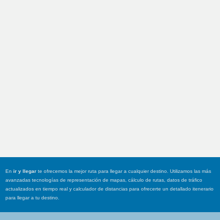
En
ir y llegar
te ofrecemos la mejor ruta para llegar a cualquier destino. Utilizamos las más
avanzadas tecnologías de representación de mapas, cálculo de rutas, datos de tráfico
actualizados en tiempo real y calculador de distancias para ofrecerte un detallado itenerario
para llegar a tu destino.