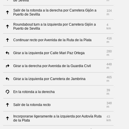
de Sevilla
m
Salir de la rotonda a la derecha por Carretera Gijón a
104
Puerto de Sevilla
m
Roundabout turn a la izquierda por Carretera Gijón a
4
Puerto de Sevilla
km
416
Continuar recto por Avenida de la Ruta de la Plata
m
280
Girar a la izquierda por Calle Mari Paz Ortega
m
448
Girar a la derecha por Avenida de la Guardia Civil
m
465
Girar a la izquierda por Carretera de Jambrina
m
39
En la rotonda a la derecha
m
348
Salir de la rotonda recto
m
Incorporarse ligeramente a la izquierda por Autovía Ruta
43
de la Plata
km