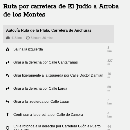
Ruta por carretera de
El Judio
a
Arroba
de los Montes
Autovía Ruta de la Plata, Carretera de Anchuras
415 km
5 hours 36 mins
3
Salir a la izquierda
km
327
Girar a la derecha por Calle Cantarranas
m
46
Girar ligeramente a la izquierda por Calle Doctor Damián
m
59
Girar a la derecha por Calle Larga
m
2
Girar a la izquierda por Calle Lagar
km
3
Continuar a la derecha por Calle de Zamora
km
En la rotonda a la derecha por Carretera Gijón a Puerto
44