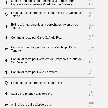
Salir de la rotonda ligeramente a la derecha por
11
Carretera de Oropesa a Puerto de San Vicente
km
En la rotonda ligeramente a la derecha por Avenida de
32
Toledo
m
Exit rotary ligeramente a la derecha por Avenida de
382
Toledo
m
582
Continuar recto por Calle Cañada Real
m
Girar a la derecha por Puente del Arzobispo Pedro
210
Tenorio
m
Continuar recto por Carretera de Oropesa a Puerto de
14
San Vicente
km
747
Continuar recto por Calle Carretera
m
38
En la rotonda ligeramente a la derecha
m
12
Salir de la rotonda a la derecha
km
618
Al final de la calle a la derecha
m