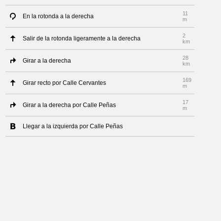
11
En la rotonda a la derecha
m
2
Salir de la rotonda ligeramente a la derecha
km
28
Girar a la derecha
km
169
Girar recto por Calle Cervantes
m
17
Girar a la derecha por Calle Peñas
m
Llegar a la izquierda por Calle Peñas