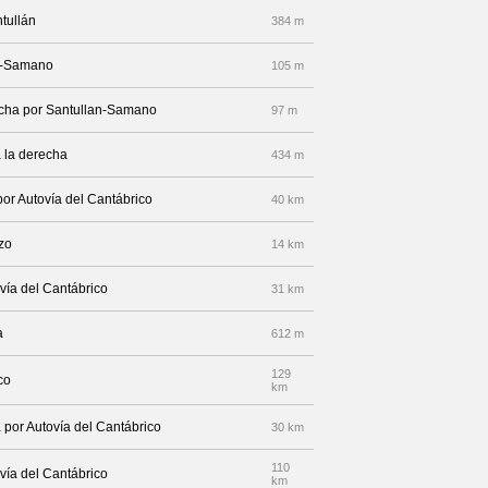
tullán
384 m
an-Samano
105 m
recha por Santullan-Samano
97 m
 la derecha
434 m
por Autovía del Cantábrico
40 km
zo
14 km
vía del Cantábrico
31 km
a
612 m
129
co
km
 por Autovía del Cantábrico
30 km
110
vía del Cantábrico
km