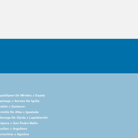
apulálpam De Méndez
a
Espita
guinaga
a
Arenas De Iguña
rañón
a
Santurce
rmillo De Alba
a
Igualada
llavega De Ojeda
a
Lapoblación
elgosa
a
San Pedro Mallo
sillas
a
Argañoso
rrachina
a
Aguións