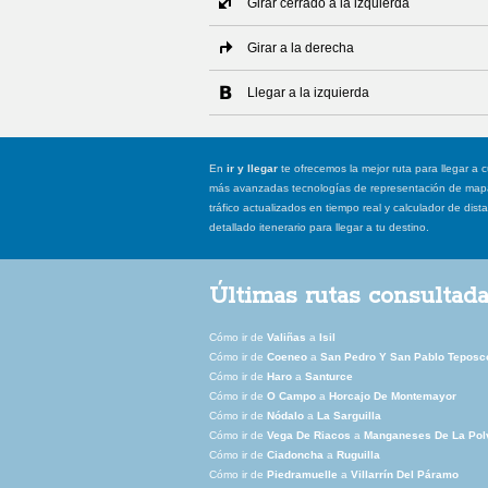
Girar cerrado a la izquierda
Girar a la derecha
Llegar a la izquierda
En
ir y llegar
te ofrecemos la mejor ruta para llegar a c
más avanzadas tecnologías de representación de mapas
tráfico actualizados en tiempo real y calculador de dist
detallado itenerario para llegar a tu destino.
Últimas rutas consultad
Cómo ir de
Valiñas
a
Isil
Cómo ir de
Coeneo
a
San Pedro Y San Pablo Teposc
Cómo ir de
Haro
a
Santurce
Cómo ir de
O Campo
a
Horcajo De Montemayor
Cómo ir de
Nódalo
a
La Sarguilla
Cómo ir de
Vega De Riacos
a
Manganeses De La Pol
Cómo ir de
Ciadoncha
a
Ruguilla
Cómo ir de
Piedramuelle
a
Villarrín Del Páramo