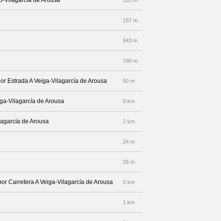
o-Vilagarcía de Arousa
163 m
157 m
943 m
190 m
por Estrada A Veiga-Vilagarcía de Arousa
50 m
eiga-Vilagarcía de Arousa
9 km
lagarcía de Arousa
2 km
24 m
26 m
por Carretera A Veiga-Vilagarcía de Arousa
5 km
1 km