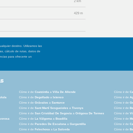
2 km
429 m
ualquier destino. Utilizamos las
, cálculo de rutas, datos de
ancias para ofrecerte un
as
Cómo ir de
Coatzintla
a
Villa De Allende
Cómo ir de
C
olula
Cómo ir de
Degollado
a
Ixtenco
Cómo ir de
A
Cómo ir de
Grávalos
a
Santurce
Cómo ir de
G
Cómo ir de
Sant Martí Sesgueioles
a
Tivenys
Cómo ir de
Be
Cómo ir de
San Cristóbal De Segovia
a
Ortigosa De Tormes
Cómo ir de
Vi
vorosa
Cómo ir de
La Válgoma
a
Boadilla
Cómo ir de
M
Cómo ir de
Paredes De Escalona
a
Gargantilla
Cómo ir de
Ca
Cómo ir de
Felechosa
a
La Salceda
Cómo ir de
Ba