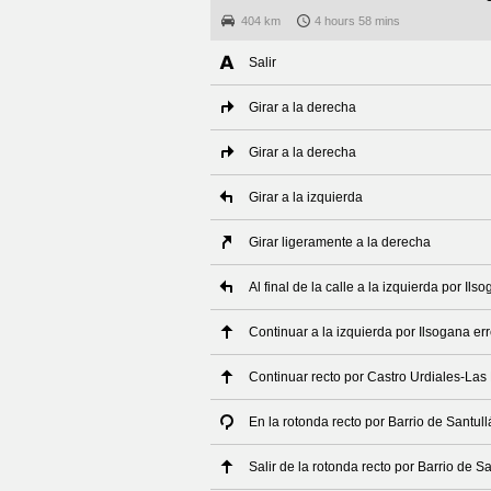
404 km
4 hours 58 mins
Salir
Girar a la derecha
Girar a la derecha
Girar a la izquierda
Girar ligeramente a la derecha
Al final de la calle a la izquierda por Il
Continuar a la izquierda por Ilsogana er
Continuar recto por Castro Urdiales-La
En la rotonda recto por Barrio de Santul
Salir de la rotonda recto por Barrio de S