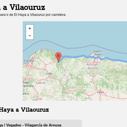
a
a
Vilaouruz
ara ir de
El Haya
a
Vilaouruz
por carretera.
 Haya
a
Vilaouruz
ga / Vegadeo - Vilagarcía de Arousa