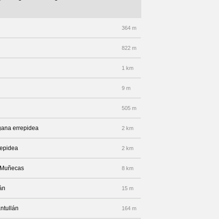
364 m
822 m
1 km
9 m
505 m
sogana errepidea
2 km
repidea
2 km
s Muñecas
8 km
lán
15 m
antullán
164 m