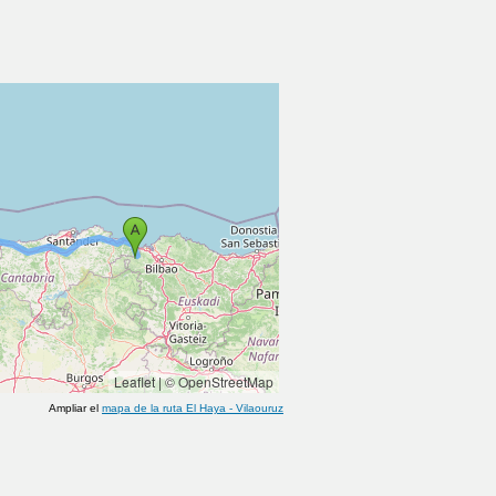
Leaflet
|
© OpenStreetMap
Ampliar el
mapa de la ruta
El Haya
-
Vilaouruz