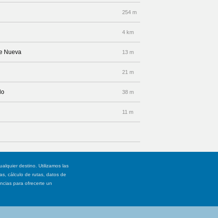
254 m
4 km
le Nueva
13 m
21 m
do
38 m
11 m
ualquier destino. Utilizamos las
, cálculo de rutas, datos de
ancias para ofrecerte un