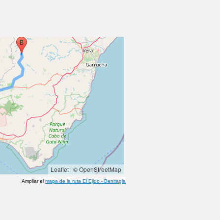
Leaflet
|
© OpenStreetMap
Ampliar el
mapa de la ruta
El Ejido
-
Benitagla