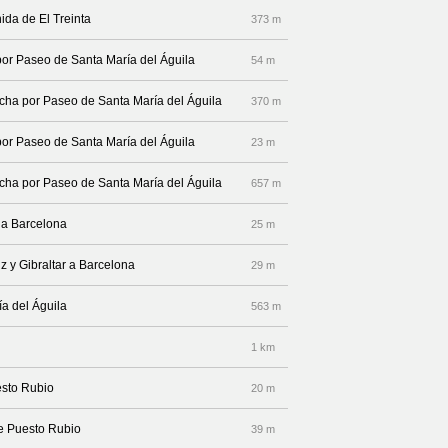
ida de El Treinta
373 m
por Paseo de Santa María del Águila
54 m
recha por Paseo de Santa María del Águila
370 m
por Paseo de Santa María del Águila
23 m
recha por Paseo de Santa María del Águila
657 m
r a Barcelona
25 m
iz y Gibraltar a Barcelona
29 m
a del Águila
563 m
1 km
esto Rubio
20 m
le Puesto Rubio
39 m