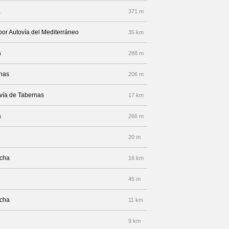
a
371 m
por Autovía del Mediterráneo
35 km
a
288 m
rnas
206 m
ovía de Tabernas
17 km
a
266 m
20 m
echa
16 km
45 m
echa
11 km
9 km