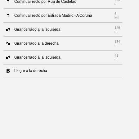
Continuar recto por Rúa de Castelao
m
6
Continuar recto por Estrada Madrid - A Coruña
km
126
Girar cerrado a la izquierda
m
134
Girar cerrado a la derecha
m
41
Girar cerrado a la izquierda
m
Llegar a la derecha