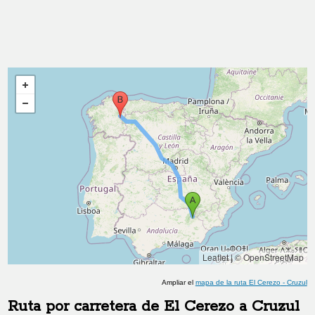
Leaflet
|
© OpenStreetMap
Ampliar el
mapa de la ruta
El Cerezo
-
Cruzul
Ruta por carretera de
El Cerezo
a
Cruzul