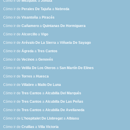
Cómo ir de
Mezquitic
a
Jonuta
Cómo ir de
Perales De Tajuña
a
Nebreda
Cómo ir de
Visantoña
a
Piracés
Cómo ir de
Cañamero
a
Quintanas De Hormiguera
Cómo ir de
Alcorcillo
a
Vigo
Cómo ir de
Arévalo De La Sierra
a
Viñuela De Sayago
Cómo ir de
Ágreda
a
Tres Cantos
Cómo ir de
Vecinos
a
Genovés
Cómo ir de
Velilla De Los Oteros
a
San Martín De Elines
Cómo ir de
Torres
a
Huesca
Cómo ir de
Villabre
a
Mallo De Luna
Cómo ir de
Tres Cantos
a
Alcubilla Del Marqués
Cómo ir de
Tres Cantos
a
Alcubilla De Las Peñas
Cómo ir de
Tres Cantos
a
Alcubilla De Avellaneda
Cómo ir de
L'hospitalet De Llobregat
a
Albiasu
Cómo ir de
Cruillas
a
Villa Victoria