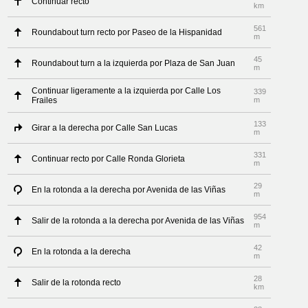
Continuar recto
km
561
Roundabout turn recto por Paseo de la Hispanidad
m
45
Roundabout turn a la izquierda por Plaza de San Juan
m
Continuar ligeramente a la izquierda por Calle Los
339
Frailes
m
133
Girar a la derecha por Calle San Lucas
m
331
Continuar recto por Calle Ronda Glorieta
m
29
En la rotonda a la derecha por Avenida de las Viñas
m
954
Salir de la rotonda a la derecha por Avenida de las Viñas
m
42
En la rotonda a la derecha
m
28
Salir de la rotonda recto
km