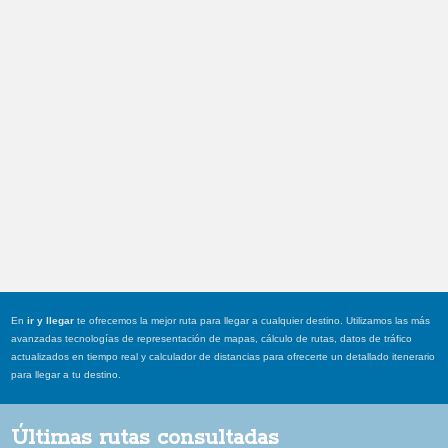
En
ir y llegar
te ofrecemos la mejor ruta para llegar a cualquier destino. Utilizamos las más
avanzadas tecnologías de representación de mapas, cálculo de rutas, datos de tráfico
actualizados en tiempo real y calculador de distancias para ofrecerte un detallado itenerario
para llegar a tu destino.
Últimas rutas consultadas