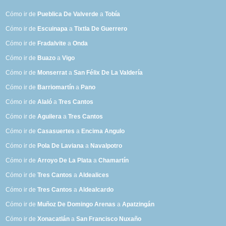
Cómo ir de
Pueblica De Valverde
a
Tobía
Cómo ir de
Escuinapa
a
Tixtla De Guerrero
Cómo ir de
Fradalvite
a
Onda
Cómo ir de
Buazo
a
Vigo
Cómo ir de
Monserrat
a
San Félix De La Valdería
Cómo ir de
Barriomartín
a
Pano
Cómo ir de
Alaló
a
Tres Cantos
Cómo ir de
Aguilera
a
Tres Cantos
Cómo ir de
Casasuertes
a
Encima Angulo
Cómo ir de
Pola De Laviana
a
Navalpotro
Cómo ir de
Arroyo De La Plata
a
Chamartín
Cómo ir de
Tres Cantos
a
Aldealices
Cómo ir de
Tres Cantos
a
Aldealcardo
Cómo ir de
Muñoz De Domingo Arenas
a
Apatzingán
Cómo ir de
Xonacatlán
a
San Francisco Nuxaño