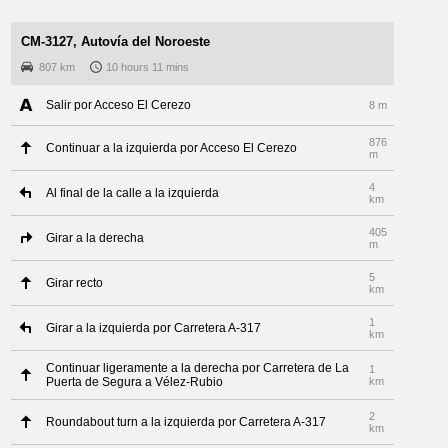
CM-3127, Autovía del Noroeste
807 km
10 hours 11 mins
Salir por Acceso El Cerezo
8 m
876
Continuar a la izquierda por Acceso El Cerezo
m
4
Al final de la calle a la izquierda
km
405
Girar a la derecha
m
5
Girar recto
km
1
Girar a la izquierda por Carretera A-317
km
Continuar ligeramente a la derecha por Carretera de La
1
Puerta de Segura a Vélez-Rubio
km
2
Roundabout turn a la izquierda por Carretera A-317
km