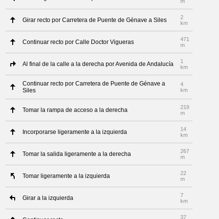
m
2
Girar recto por Carretera de Puente de Génave a Siles
km
471
Continuar recto por Calle Doctor Vigueras
m
1
Al final de la calle a la derecha por Avenida de Andalucía
km
Continuar recto por Carretera de Puente de Génave a
4
Siles
km
219
Tomar la rampa de acceso a la derecha
m
14
Incorporarse ligeramente a la izquierda
km
267
Tomar la salida ligeramente a la derecha
m
22
Tomar ligeramente a la izquierda
m
7
Girar a la izquierda
km
37