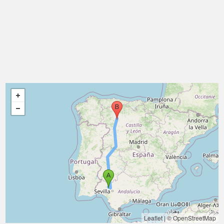
Leaflet
|
© OpenStreetMap