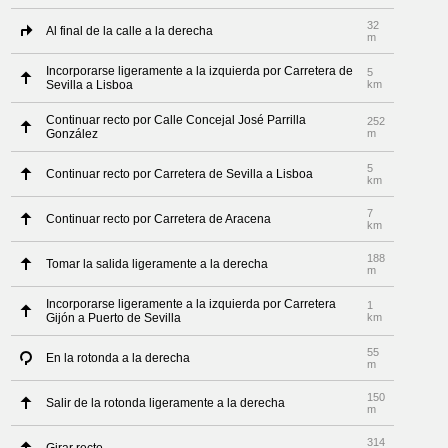
32
Al final de la calle a la derecha
m
Incorporarse ligeramente a la izquierda por Carretera de
5
Sevilla a Lisboa
km
Continuar recto por Calle Concejal José Parrilla
252
González
m
5
Continuar recto por Carretera de Sevilla a Lisboa
km
7
Continuar recto por Carretera de Aracena
km
188
Tomar la salida ligeramente a la derecha
m
Incorporarse ligeramente a la izquierda por Carretera
1
Gijón a Puerto de Sevilla
km
55
En la rotonda a la derecha
m
150
Salir de la rotonda ligeramente a la derecha
m
314