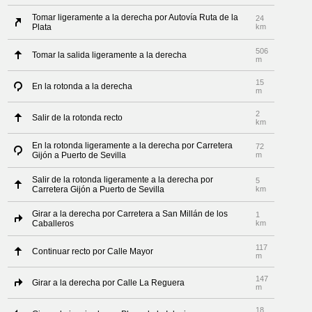
Tomar ligeramente a la derecha por Autovía Ruta de la
24
Plata
km
506
Tomar la salida ligeramente a la derecha
m
15
En la rotonda a la derecha
m
2
Salir de la rotonda recto
km
En la rotonda ligeramente a la derecha por Carretera
72
Gijón a Puerto de Sevilla
m
Salir de la rotonda ligeramente a la derecha por
5
Carretera Gijón a Puerto de Sevilla
km
Girar a la derecha por Carretera a San Millán de los
1
Caballeros
km
117
Continuar recto por Calle Mayor
m
147
Girar a la derecha por Calle La Reguera
m
18