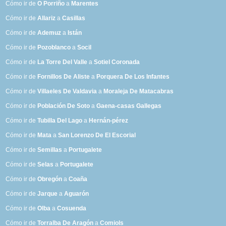
Cómo ir de
O Porriño
a
Marentes
Cómo ir de
Allariz
a
Casillas
Cómo ir de
Ademuz
a
Istán
Cómo ir de
Pozoblanco
a
Socil
Cómo ir de
La Torre Del Valle
a
Sotiel Coronada
Cómo ir de
Fornillos De Aliste
a
Porquera De Los Infantes
Cómo ir de
Villaeles De Valdavia
a
Moraleja De Matacabras
Cómo ir de
Población De Soto
a
Gaena-casas Gallegas
Cómo ir de
Tubilla Del Lago
a
Hernán-pérez
Cómo ir de
Mata
a
San Lorenzo De El Escorial
Cómo ir de
Semillas
a
Portugalete
Cómo ir de
Selas
a
Portugalete
Cómo ir de
Obregón
a
Coaña
Cómo ir de
Jarque
a
Aguarón
Cómo ir de
Olba
a
Cosuenda
Cómo ir de
Torralba De Aragón
a
Comiols