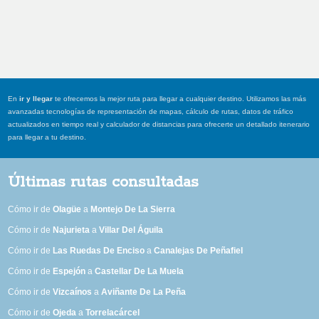
En
ir y llegar
te ofrecemos la mejor ruta para llegar a cualquier destino. Utilizamos las más
avanzadas tecnologías de representación de mapas, cálculo de rutas, datos de tráfico
actualizados en tiempo real y calculador de distancias para ofrecerte un detallado itenerario
para llegar a tu destino.
Últimas rutas consultadas
Cómo ir de
Olagüe
a
Montejo De La Sierra
Cómo ir de
Najurieta
a
Villar Del Águila
Cómo ir de
Las Ruedas De Enciso
a
Canalejas De Peñafiel
Cómo ir de
Espejón
a
Castellar De La Muela
Cómo ir de
Vizcaínos
a
Aviñante De La Peña
Cómo ir de
Ojeda
a
Torrelacárcel