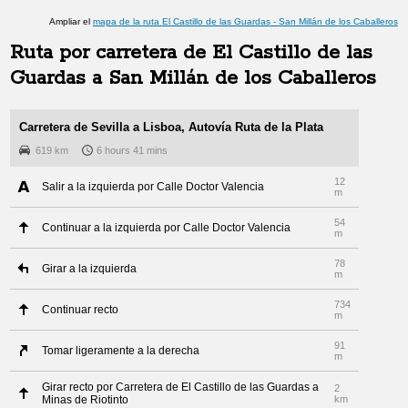
Ampliar el
mapa de la ruta
El Castillo de las Guardas
-
San Millán de los Caballeros
Ruta por carretera de
El Castillo de las
Guardas
a
San Millán de los Caballeros
Carretera de Sevilla a Lisboa, Autovía Ruta de la Plata
619 km
6 hours 41 mins
12
Salir a la izquierda por Calle Doctor Valencia
m
54
Continuar a la izquierda por Calle Doctor Valencia
m
78
Girar a la izquierda
m
734
Continuar recto
m
91
Tomar ligeramente a la derecha
m
Girar recto por Carretera de El Castillo de las Guardas a
2
Minas de Riotinto
km