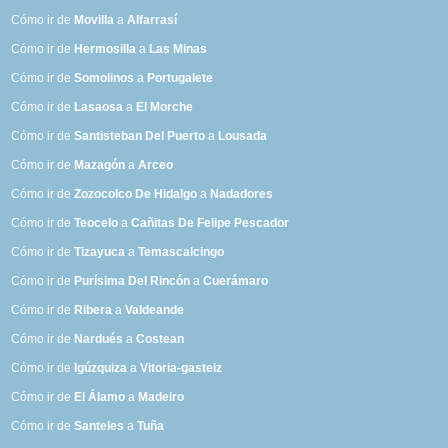
Cómo ir de
Movilla
a
Alfarrasí
Cómo ir de
Hermosilla
a
Las Minas
Cómo ir de
Somolinos
a
Portugalete
Cómo ir de
Lasaosa
a
El Morche
Cómo ir de
Santisteban Del Puerto
a
Lousada
Cómo ir de
Mazagón
a
Arceo
Cómo ir de
Zozocolco De Hidalgo
a
Nadadores
Cómo ir de
Teocelo
a
Cañitas De Felipe Pescador
Cómo ir de
Tizayuca
a
Temascalcingo
Cómo ir de
Purísima Del Rincón
a
Cuerámaro
Cómo ir de
Ribera
a
Valdeande
Cómo ir de
Nardués
a
Costean
Cómo ir de
Igúzquiza
a
Vitoria-gasteiz
Cómo ir de
El Álamo
a
Madeiro
Cómo ir de
Santeles
a
Tuña