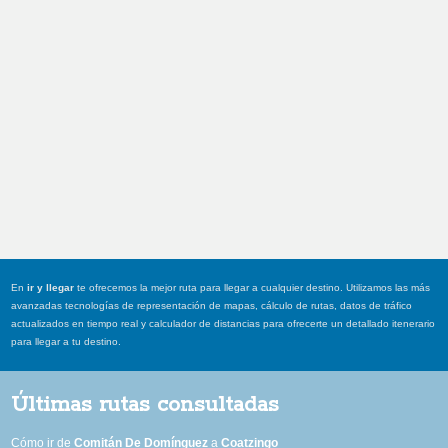
En
ir y llegar
te ofrecemos la mejor ruta para llegar a cualquier destino. Utilizamos las más
avanzadas tecnologías de representación de mapas, cálculo de rutas, datos de tráfico
actualizados en tiempo real y calculador de distancias para ofrecerte un detallado itenerario
para llegar a tu destino.
Últimas rutas consultadas
Cómo ir de
Comitán De Domínguez
a
Coatzingo