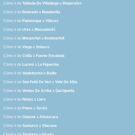
Cómo ir de
Tablada De Villadiego
a
Rioparaíso
Cómo ir de
Belorado
a
Matalavilla
Cómo ir de
Palomeque
a
Villares
Cómo ir de
Ures
a
Massalavés
Cómo ir de
Moranchel
a
Benimarfull
Cómo ir de
Viego
a
Velasco
Cómo ir de
Collía
a
Fuente Encalada
Cómo ir de
Luceni
a
La Figuerina
Cómo ir de
Valdeltormo
a
Baillo
Cómo ir de
San Feliú De Veri
a
Vide De Alba
Cómo ir de
Ventas De Arriba
a
Garriguella
Cómo ir de
Nieles
a
Llers
Cómo ir de
Potes
a
Tarrés
Cómo ir de
Gdansk
a
Almazcara
Cómo ir de
Santurce
a
Vilacova
Cómo ir de
Santurce
a
Viceso