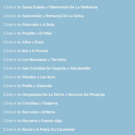
Cómo ir de
Santa Eulalia
a
Villamontán De La Valduerna
Cómo ir de
Sansomáin
a
Romanyá De La Selva
Cómo ir de
Paternáin
a
A Bola
Cómo ir de
Pradillo
a
El Villar
Cómo ir de
Alfoz
a
Eusa
Cómo ir de
Bel
a
A Pereira
Cómo ir de
Les Masuques
a
Torrelisa
Cómo ir de
San Cristóbal De Segovia
a
Valcabadillo
Cómo ir de
Pinedas
a
Las Ilces
Cómo ir de
Pelilla
a
Alameda
Cómo ir de
Herguijuela De La Sierra
a
Naveros De Pisuerga
Cómo ir de
Cristóbal
a
Tinajeros
Cómo ir de
Barceíno
a
Orillena
Cómo ir de
Recueva
a
Fuente-tójar
Cómo ir de
Nistal
a
A Pobra Do Caramiñal