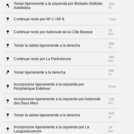
Tomar ligeramente a la izquierda por Bizkaiko Golkoko
233
Autobidea
m
Continuar recto por AP-1 / AP-8
7 km
31
Continuar recto por Autoroute de la Côte Basque
km
530
Tomar la salida ligeramente a la derecha
m
286
Continuar recto por La Pyrénéenne
km
356
Tomar ligeramente a la derecha
m
Incorporarse ligeramente a la izquierda por
9 km
Périphérique Extérieur
Incorporarse ligeramente a la izquierda por Autoroute
136
des Deux Mers
km
819
Tomar la salida ligeramente a la derecha
m
Incorporarse ligeramente a la izquierda por La
34
Languedocienne
km