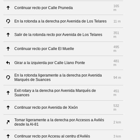
165
Continuar recto por Calle Pruneda
m
En la rotonda a la derecha por Avenida de Los Telares
11 m
351
Salir de la rotonda recto por Avenida de Los Telares
m
495
Continuar recto por Calle El Muelle
m
481
Girar a la izquierda por Calle Llano Ponte
m
En la rotonda ligeramente a la derecha por Avenida
94 m
Marqués de Suances
Exit rotary a la derecha por Avenida Marqués de
451
Suances
m
532
Continuar recto por Avenida de Xixón
m
Tomar ligeramente a la derecha por Accesos a Avilés
2 km
desde la AI-81
Continuar recto por Accesu al centru d'Avilés
3 km