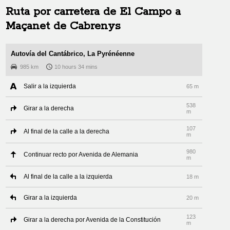
Ruta por carretera de
El Campo
a
Maçanet de Cabrenys
Autovía del Cantábrico, La Pyrénéenne
985 km
10 hours 34 mins
Salir a la izquierda
65 m
538
Girar a la derecha
m
107
Al final de la calle a la derecha
m
980
Continuar recto por Avenida de Alemania
m
Al final de la calle a la izquierda
18 m
Girar a la izquierda
20 m
123
Girar a la derecha por Avenida de la Constitución
m