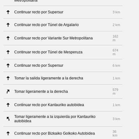
Metropolitana
Continuar recto por Supersur
3 km
Continuar recto por Túnel de Argalario
2 km
162
Continuar recto por Variante Sur Metropolitana
m
674
Continuar recto por Túnel de Mesperuza
m
Continuar recto por Supersur
6 km
Tomar la salida ligeramente a la derecha
1 km
579
Tomar ligeramente a la derecha
m
Continuar recto por Kantauriko autobidea
1 km
Tomar ligeramente a la izquierda por Kantauriko
3 km
autobidea
36
Continuar recto por Bizkaiko Golkoko Autobidea
km