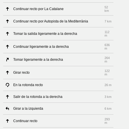
52
Continuar recto por La Catalane
km
Continuar recto por Autopista de la Mediterrània
7 km
112
Tomar la salida ligeramente a la derecha
m
636
Continuar ligeramente a la derecha
m
264
Tomar ligeramente a la derecha
m
122
Girar recto
m
En la rotonda recto
26 m
Salir de la rotonda a la derecha
3 km
Girar a la izquierda
6 km
293
Continuar recto
m