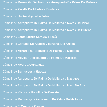
Cómo ir de
Mozoncillo De Juarros
a
Aeropuerto De Palma De Mallorca
Cómo ir de
Peralta De Alcofea
a
Bustares
Cómo ir de
Huétor Vega
a
La Zubia
Cómo ir de
Aeropuerto De Palma De Mallorca
a
Navas Del Pinar
Cómo ir de
Aeropuerto De Palma De Mallorca
a
Navas De Bureba
Cómo ir de
Santa Eulalia Somera
a
Tobía
Cómo ir de
Cardaño De Abajo
a
Villanueva Del Ariscal
Cómo ir de
Mozares
a
Aeropuerto De Palma De Mallorca
Cómo ir de
Movilla
a
Aeropuerto De Palma De Mallorca
Cómo ir de
Mogro
a
Gargáligas
Cómo ir de
Bernueces
a
Huecas
Cómo ir de
Aeropuerto De Palma De Mallorca
a
Návagos
Cómo ir de
Aeropuerto De Palma De Mallorca
a
Nava De Roa
Cómo ir de
Vilaboa
a
Hornillos De Cerrato
Cómo ir de
Montuenga
a
Aeropuerto De Palma De Mallorca
Cómo ir de
El Cuervo
a
Cances