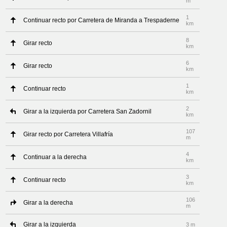
m
1
Continuar recto por Carretera de Miranda a Trespaderne
km
8
Girar recto
km
6
Girar recto
km
1
Continuar recto
km
2
Girar a la izquierda por Carretera San Zadornil
km
107
Girar recto por Carretera Villafría
m
4
Continuar a la derecha
km
3
Continuar recto
km
106
Girar a la derecha
m
Girar a la izquierda
3 m