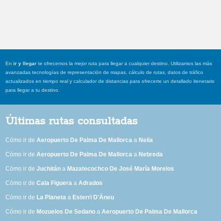
En
ir y llegar
te ofrecemos la mejor ruta para llegar a cualquier destino. Utilizamos las más
avanzadas tecnologías de representación de mapas, cálculo de rutas, datos de tráfico
actualizados en tiempo real y calculador de distancias para ofrecerte un detallado itenerario
para llegar a tu destino.
Últimas rutas consultadas
Cómo ir de
Aeropuerto De Palma De Mallorca
a
Neila
Cómo ir de
Aeropuerto De Palma De Mallorca
a
Nebreda
Cómo ir de
Juchitán
a
Mazatecochco De José María Morelos
Cómo ir de
Cala Figuera
a
Adrados
Cómo ir de
La Planeta
a
Esterri D'Àneu
Cómo ir de
Mozuelos De Sedano
a
Aeropuerto De Palma De Mallorca