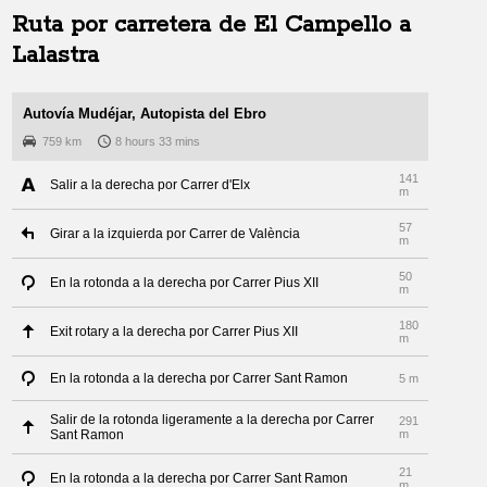
Ruta por carretera de
El Campello
a
Lalastra
Autovía Mudéjar, Autopista del Ebro
759 km
8 hours 33 mins
141
Salir a la derecha por Carrer d'Elx
m
57
Girar a la izquierda por Carrer de València
m
50
En la rotonda a la derecha por Carrer Pius XII
m
180
Exit rotary a la derecha por Carrer Pius XII
m
En la rotonda a la derecha por Carrer Sant Ramon
5 m
Salir de la rotonda ligeramente a la derecha por Carrer
291
Sant Ramon
m
21
En la rotonda a la derecha por Carrer Sant Ramon
m