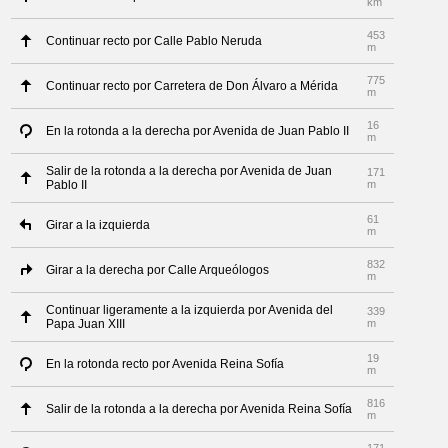
km
453
Continuar recto por Calle Pablo Neruda
m
775
Continuar recto por Carretera de Don Álvaro a Mérida
m
16
En la rotonda a la derecha por Avenida de Juan Pablo II
m
Salir de la rotonda a la derecha por Avenida de Juan
171
Pablo II
m
61
Girar a la izquierda
m
832
Girar a la derecha por Calle Arqueólogos
m
Continuar ligeramente a la izquierda por Avenida del
339
Papa Juan XIII
m
19
En la rotonda recto por Avenida Reina Sofía
m
816
Salir de la rotonda a la derecha por Avenida Reina Sofía
m