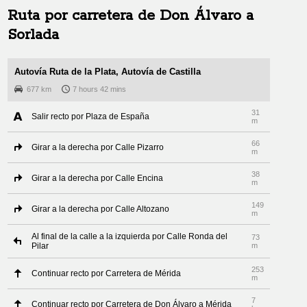
Ruta por carretera de
Don Álvaro
a
Sorlada
Autovía Ruta de la Plata, Autovía de Castilla
677 km
7 hours 42 mins
31
Salir recto por Plaza de España
m
66
Girar a la derecha por Calle Pizarro
m
38
Girar a la derecha por Calle Encina
m
149
Girar a la derecha por Calle Altozano
m
Al final de la calle a la izquierda por Calle Ronda del
73
Pilar
m
253
Continuar recto por Carretera de Mérida
m
7
Continuar recto por Carretera de Don Álvaro a Mérida