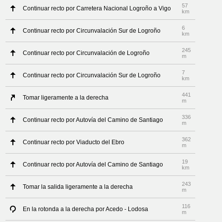
57
Continuar recto por Carretera Nacional Logroño a Vigo
km
6
Continuar recto por Circunvalación Sur de Logroño
km
245
Continuar recto por Circunvalación de Logroño
m
7
Continuar recto por Circunvalación Sur de Logroño
km
441
Tomar ligeramente a la derecha
m
336
Continuar recto por Autovía del Camino de Santiago
m
362
Continuar recto por Viaducto del Ebro
m
19
Continuar recto por Autovía del Camino de Santiago
km
243
Tomar la salida ligeramente a la derecha
m
116
En la rotonda a la derecha por Acedo - Lodosa
m