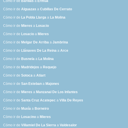
Cómo ir de
Barillas
a
Ermua
Cómo ir de
Alguazas
a
Cubillas De Cerrato
Cómo ir de
La Pobla Llarga
a
La Molina
Cómo ir de
Mieres
a
Losacio
Cómo ir de
Losacio
a
Mieres
Cómo ir de
Melgar De Arriba
a
Jambrina
Cómo ir de
Llánaves De La Reina
a
Arce
Cómo ir de
Busnela
a
La Molina
Cómo ir de
Madridejos
a
Requejo
Cómo ir de
Sotoca
a
Atiart
Cómo ir de
San Esteban
a
Majones
Cómo ir de
Mieres
a
Manzanal De Los Infantes
Cómo ir de
Santa Cruz Acatepec
a
Villa De Reyes
Cómo ir de
Muxía
a
Borneiro
Cómo ir de
Losacino
a
Mieres
Cómo ir de
Villamiel De La Sierra
a
Valdesalor