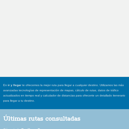
En
ir y llegar
te ofrecemos la mejor ruta para llegar a cualquier destino. Utilizamos las más
avanzadas tecnologías de representación de mapas, cálculo de rutas, datos de tráfico
actualizados en tiempo real y calculador de distancias para ofrecerte un detallado itenerario
para llegar a tu destino.
Últimas rutas consultadas