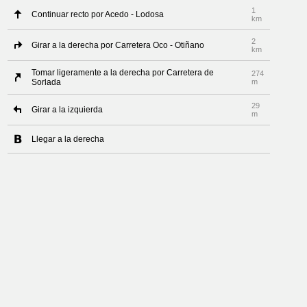
1
Continuar recto por Acedo - Lodosa
km
2
Girar a la derecha por Carretera Oco - Otiñano
km
Tomar ligeramente a la derecha por Carretera de
274
Sorlada
m
29
Girar a la izquierda
m
Llegar a la derecha