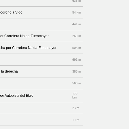
636 m
Logroño a Vigo
54 km
a
441 m
 por Carretera Nalda-Fuenmayor
269 m
recha por Carretera Nalda-Fuenmayor
503 m
691 m
 la derecha
388 m
566 m
172
por Autopista del Ebro
km
2 km
1 km