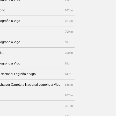
roño
852 m
Logroño a Vigo
20 km
700 m
Logroño a Vigo
3 km
igo
300 m
Logroño a Vigo
6 km
a Nacional Logroño a Vigo
64 m
recha por Carretera Nacional Logroño a Vigo
658 m
957 m
301 m