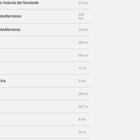
or Autovía del Nordeste
21 km
103
-Mediterráneo
km
Mediterrània
19 km
a
980 m
566 m
71 m
echa
2 km
a
283 m
487 m
8 km
24 m