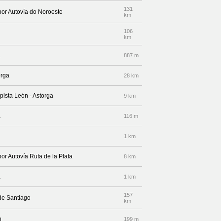
131
por Autovía do Noroeste
km
106
km
a
887 m
orga
28 km
pista León - Astorga
9 km
a
116 m
1 km
por Autovía Ruta de la Plata
8 km
a
1 km
157
de Santiago
km
n
199 m