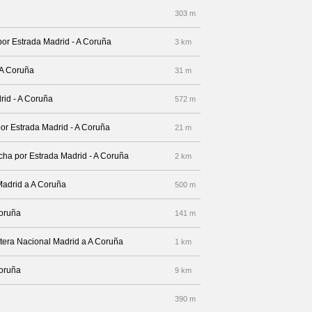
303 m
por Estrada Madrid - A Coruña
3 km
 A Coruña
31 m
drid - A Coruña
572 m
por Estrada Madrid - A Coruña
21 m
echa por Estrada Madrid - A Coruña
2 km
Madrid a A Coruña
500 m
Coruña
141 m
etera Nacional Madrid a A Coruña
1 km
Coruña
9 km
390 m