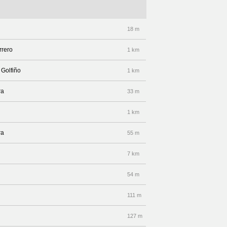
18 m
rrero
1 km
 Golfiño
1 km
ra
33 m
1 km
ra
55 m
7 km
54 m
111 m
127 m