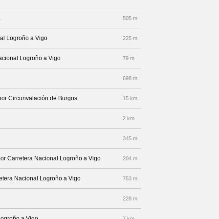
a
505 m
nal Logroño a Vigo
225 m
Nacional Logroño a Vigo
79 m
a
698 m
 por Circunvalación de Burgos
15 km
e
2 km
a
345 m
por Carretera Nacional Logroño a Vigo
204 m
retera Nacional Logroño a Vigo
753 m
228 m
Logroño a Vigo
7 km