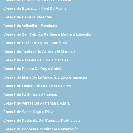
Cómo ir de
Pozuelo De La Orden
a
Bacoi
Cómo ir de
Barcebal
a
Pont De Molins
Cómo ir de
Baniel
a
Pastores
Cómo ir de
Vellosillo
a
Mombuey
Cómo ir de
San Cebrián De Buena Madre
a
Lobosillo
Cómo ir de
Pisón De Ojeda
a
Sariñena
Cómo ir de
Tombrío De Arriba
a
El Marchal
Cómo ir de
Rabanal De Luna
a
Canales
Cómo ir de
Puente De Rey
a
Cubla
Cómo ir de
Morla De La Valdería
a
Escuernavacas
Cómo ir de
Llamas De La Ribera
a
Lorca
Cómo ir de
La Serna
a
Almoines
Cómo ir de
Ventas De Armentia
a
Azara
Cómo ir de
Santa Olaja
a
Riaza
Cómo ir de
Redecilla Del Campo
a
Portugalete
Cómo ir de
Pedrosa Del Páramo
a
Matasejún