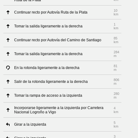
Ruta de la Plata
10
Continuar recto por Autovía Ruta de la Plata
km
1
Tomar la salida ligeramente a la derecha
km
85
Continuar recto por Autovía del Camino de Santiago
km
284
Tomar la salida ligeramente a la derecha
m
81
En la rotonda ligeramente a la derecha
m
806
Salir de la rotonda ligeramente a la derecha
m
280
Tomar la rampa de acceso a la izquierda
m
Incorporarse ligeramente a la izquierda por Carretera
4
Nacional Logroño a Vigo
km
5
Girar a la izquierda
km
3