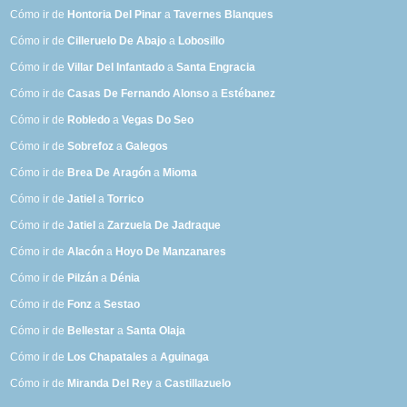
Cómo ir de
Hontoria Del Pinar
a
Tavernes Blanques
Cómo ir de
Cilleruelo De Abajo
a
Lobosillo
Cómo ir de
Villar Del Infantado
a
Santa Engracia
Cómo ir de
Casas De Fernando Alonso
a
Estébanez
Cómo ir de
Robledo
a
Vegas Do Seo
Cómo ir de
Sobrefoz
a
Galegos
Cómo ir de
Brea De Aragón
a
Mioma
Cómo ir de
Jatiel
a
Torrico
Cómo ir de
Jatiel
a
Zarzuela De Jadraque
Cómo ir de
Alacón
a
Hoyo De Manzanares
Cómo ir de
Pilzán
a
Dénia
Cómo ir de
Fonz
a
Sestao
Cómo ir de
Bellestar
a
Santa Olaja
Cómo ir de
Los Chapatales
a
Aguinaga
Cómo ir de
Miranda Del Rey
a
Castillazuelo