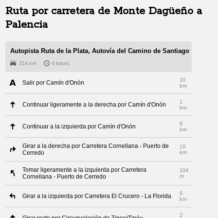
Ruta por carretera de
Monte Dagüeño
a
Palencia
Autopista Ruta de la Plata, Autovía del Camino de Santiago
314 km
4 hours
10
Salir por Camín d'Onón
km
1
Continuar ligeramente a la derecha por Camín d'Onón
km
8
Continuar a la izquierda por Camín d'Onón
km
Girar a la derecha por Carretera Cornellana - Puerto de
10
Cerredo
km
Tomar ligeramente a la izquierda por Carretera
104
Cornellana - Puerto de Cerredo
m
6
Girar a la izquierda por Carretera El Crucero - La Florida
km
2