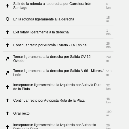
Salir de la rotonda a la derecha por Carretera Irún -
6
Santiago
km
15
En la rotonda ligeramente a la derecha
m
1
Exit rotary ligeramente a la derecha
km
28
Continuar recto por Autovía Oviedo - La Espina
km
Tomar ligeramente a la derecha por Salida OV-12 -
241
Oviedo
m
Tomar ligeramente a la derecha por Salida A-66 - Mieres /
513
León
m
Incorporarse ligeramente a la izquierda por Autovía Ruta
32
de la Plata
km
48
Continuar recto por Autopista Ruta de la Plata
km
190
Girar recto
m
Incorporarse ligeramente a la izquierda por Autopista
29
km