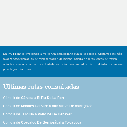
En
ir y llegar
te ofrecemos la mejor ruta para llegar a cualquier destino. Utilizamos las más
avanzadas tecnologías de representación de mapas, cálculo de rutas, datos de tráfico
actualizados en tiempo real y calculador de distancias para ofrecerte un detallado itenerario
para llegar a tu destino.
Últimas rutas consultadas
Cómo ir de
Gàrzola
a
El Pla De La Font
Cómo ir de
Morales Del Vino
a
Villanueva De Valdegovía
Cómo ir de
Tahivilla
a
Palacios De Benaver
Cómo ir de
Coacalco De Berriozábal
a
Tolcayuca