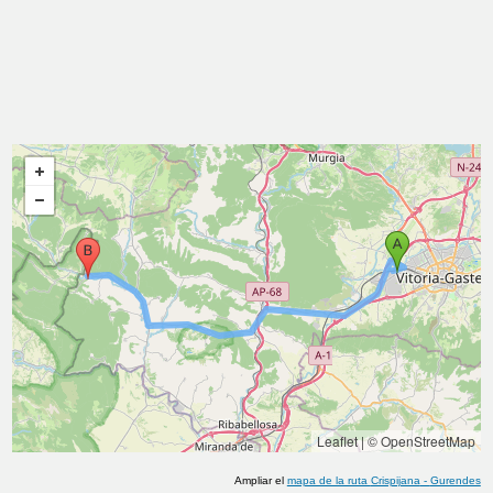
Leaflet
|
© OpenStreetMap
Ampliar el
mapa de la ruta
Crispijana
-
Gurendes