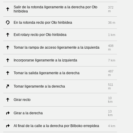
Salir de la rotonda ligeramente a la derecha por Oto
372
hiribidea
m
En la rotonda recto por Oto hiribidea
36 m
Exit rotary recto por Oto hiribidea
1 km
408
Tomar la rampa de acceso ligeramente a la izquierda
m
Incorporarse ligeramente a la izquierda
7 km
487
Tomar la salida ligeramente a la derecha
m
511
Tomar ligeramente a la derecha
m
10
Girar recto
km
13
Girar a la derecha
km
Al final de la calle a la derecha por Bilboko errepidea
4 km