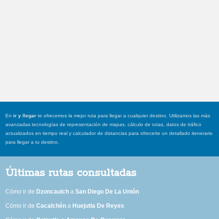
En
ir y llegar
te ofrecemos la mejor ruta para llegar a cualquier destino. Utilizamos las más
avanzadas tecnologías de representación de mapas, cálculo de rutas, datos de tráfico
actualizados en tiempo real y calculador de distancias para ofrecerte un detallado itenerario
para llegar a tu destino.
Últimas rutas consultadas
Cómo ir de
Dzoncauich
a
San Diego De La Unión
Cómo ir de
Cacalchén
a
Huejutla De Reyes