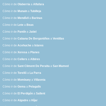
Cómo ir de
Olaberria
a
Alfafara
Cómo ir de
Munain
a
Tubilleja
Cómo ir de
Mendívil
a
Barinas
Cómo ir de
Lete
a
Beas
Cómo ir de
Pantín
a
Jatiel
Cómo ir de
Cabana De Bergantiños
a
Ventillas
Cómo ir de
Acehuche
a
Islares
Cómo ir de
Xeresa
a
Planes
Cómo ir de
Cellers
a
Albires
Cómo ir de
Sant Climent De Peralta
a
San Mamed
Cómo ir de
Torelló
a
La Parra
Cómo ir de
Mombuey
a
Villaveta
Cómo ir de
Gema
a
Pelagalls
Cómo ir de
El Perdigón
a
Sallent
Cómo ir de
Algodre
a
Híjar