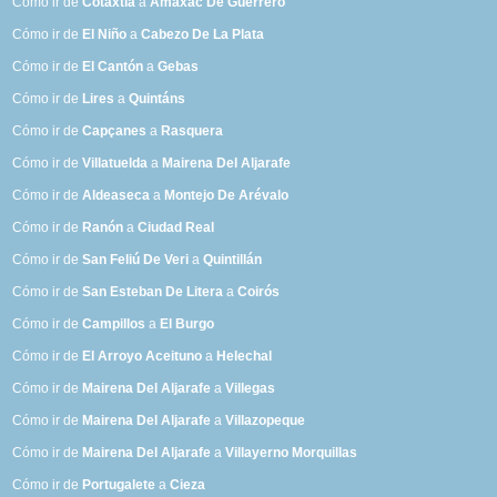
Cómo ir de
Cotaxtla
a
Amaxac De Guerrero
Cómo ir de
El Niño
a
Cabezo De La Plata
Cómo ir de
El Cantón
a
Gebas
Cómo ir de
Lires
a
Quintáns
Cómo ir de
Capçanes
a
Rasquera
Cómo ir de
Villatuelda
a
Mairena Del Aljarafe
Cómo ir de
Aldeaseca
a
Montejo De Arévalo
Cómo ir de
Ranón
a
Ciudad Real
Cómo ir de
San Feliú De Veri
a
Quintillán
Cómo ir de
San Esteban De Litera
a
Coirós
Cómo ir de
Campillos
a
El Burgo
Cómo ir de
El Arroyo Aceituno
a
Helechal
Cómo ir de
Mairena Del Aljarafe
a
Villegas
Cómo ir de
Mairena Del Aljarafe
a
Villazopeque
Cómo ir de
Mairena Del Aljarafe
a
Villayerno Morquillas
Cómo ir de
Portugalete
a
Cieza