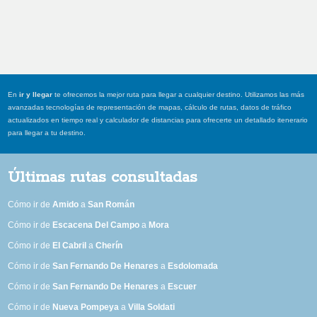
En
ir y llegar
te ofrecemos la mejor ruta para llegar a cualquier destino. Utilizamos las más
avanzadas tecnologías de representación de mapas, cálculo de rutas, datos de tráfico
actualizados en tiempo real y calculador de distancias para ofrecerte un detallado itenerario
para llegar a tu destino.
Últimas rutas consultadas
Cómo ir de
Amido
a
San Román
Cómo ir de
Escacena Del Campo
a
Mora
Cómo ir de
El Cabril
a
Cherín
Cómo ir de
San Fernando De Henares
a
Esdolomada
Cómo ir de
San Fernando De Henares
a
Escuer
Cómo ir de
Nueva Pompeya
a
Villa Soldati