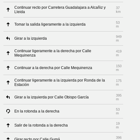
Continuar recto por Carretera Guadalajara a Alcañiz y
37
Lleida
km
53
Tomar la salida ligeramente a la izquierda
m
949
Girar a la izquierda
m
Continuar ligeramente a la derecha por Calle
419
Mequinenza
m
150
Continuar a la derecha por Calle Mequinenza
m
Continuar ligeramente a la izquierda por Ronda de la
175
Estación
m
395
Girar a la izquierda por Calle Obispo García
m
53
En la rotonda a la derecha
m
19
Salir de la rotonda a la derecha
m
396
Girar recto por Calle Gumá