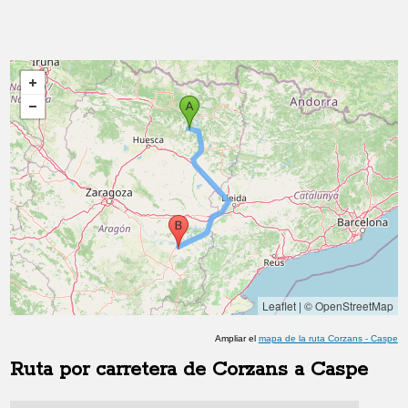
Leaflet
|
© OpenStreetMap
Ampliar el
mapa de la ruta
Corzans
-
Caspe
Ruta por carretera de
Corzans
a
Caspe