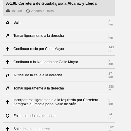
A-138, Carretera de Guadalajara a Alcañiz y Lleida
191 km
2 hours 42 mins
8
Salir
km
3
Tomar ligeramente a la derecha
km
143
Continuar recto por Calle Mayor
m
2
Continuar a la izquierda por Calle Mayor
km
27
Al final de la calle a la derecha
km
280
Tomar ligeramente a la derecha
m
Incorporarse ligeramente a la izquierda por Carretera
8
Zaragoza a Francia por el Valle de Arán
km
74
En la rotonda a la derecha
m
362
Salir de la rotonda recto
m