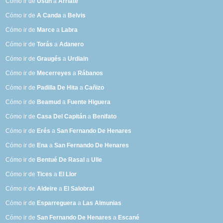
Cómo ir de
Usún
a
Arriate
Cómo ir de
A Canda
a
Belvis
Cómo ir de
Marce
a
Labra
Cómo ir de
Torás
a
Adanero
Cómo ir de
Graugés
a
Urdiain
Cómo ir de
Mecerreyes
a
Rábanos
Cómo ir de
Padilla De Hita
a
Cañizo
Cómo ir de
Beamud
a
Fuente Higuera
Cómo ir de
Casa Del Capitán
a
Benifato
Cómo ir de
Erés
a
San Fernando De Henares
Cómo ir de
Ena
a
San Fernando De Henares
Cómo ir de
Bentué De Rasal
a
Ulle
Cómo ir de
Tices
a
El Llor
Cómo ir de
Aldeire
a
El Salobral
Cómo ir de
Esparreguera
a
Las Almunias
Cómo ir de
San Fernando De Henares
a
Escané