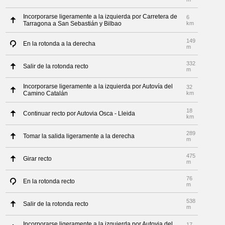
Incorporarse ligeramente a la izquierda por Carretera de
6
Tarragona a San Sebastián y Bilbao
km
149
En la rotonda a la derecha
m
332
Salir de la rotonda recto
m
Incorporarse ligeramente a la izquierda por Autovía del
32
Camino Catalán
km
18
Continuar recto por Autovia Osca - Lleida
km
289
Tomar la salida ligeramente a la derecha
m
475
Girar recto
m
76
En la rotonda recto
m
538
Salir de la rotonda recto
m
Incorporarse ligeramente a la izquierda por Autovia del
17