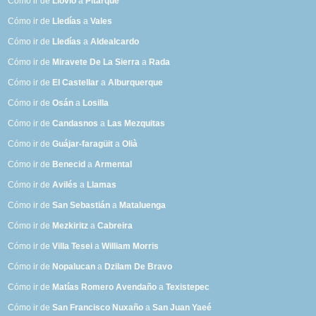
Cómo ir de
Llovio
a
Pitarque
Cómo ir de
Lledías
a
Vales
Cómo ir de
Lledías
a
Aldealcardo
Cómo ir de
Miravete De La Sierra
a
Rada
Cómo ir de
El Castellar
a
Alburquerque
Cómo ir de
Osán
a
Losilla
Cómo ir de
Candasnos
a
Las Mezquitas
Cómo ir de
Guájar-faragüit
a
Olià
Cómo ir de
Benecid
a
Armental
Cómo ir de
Avilés
a
Llamas
Cómo ir de
San Sebastián
a
Mataluenga
Cómo ir de
Mezkiritz
a
Cabreira
Cómo ir de
Villa Tesei
a
William Morris
Cómo ir de
Nopalucan
a
Dzilam De Bravo
Cómo ir de
Matías Romero Avendaño
a
Texistepec
Cómo ir de
San Francisco Nuxaño
a
San Juan Yaeé