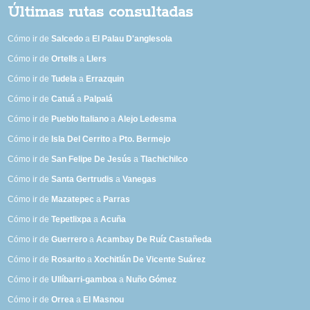
Últimas rutas consultadas
Cómo ir de
Salcedo
a
El Palau D'anglesola
Cómo ir de
Ortells
a
Llers
Cómo ir de
Tudela
a
Errazquin
Cómo ir de
Catuá
a
Palpalá
Cómo ir de
Pueblo Italiano
a
Alejo Ledesma
Cómo ir de
Isla Del Cerrito
a
Pto. Bermejo
Cómo ir de
San Felipe De Jesús
a
Tlachichilco
Cómo ir de
Santa Gertrudis
a
Vanegas
Cómo ir de
Mazatepec
a
Parras
Cómo ir de
Tepetlixpa
a
Acuña
Cómo ir de
Guerrero
a
Acambay De Ruíz Castañeda
Cómo ir de
Rosarito
a
Xochitlán De Vicente Suárez
Cómo ir de
Ullíbarri-gamboa
a
Nuño Gómez
Cómo ir de
Orrea
a
El Masnou