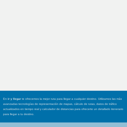
En
ir y llegar
te ofrecemos la mejor ruta para llegar a cualquier destino. Utilizamos las más
avanzadas tecnologías de representación de mapas, cálculo de rutas, datos de tráfico
actualizados en tiempo real y calculador de distancias para ofrecerte un detallado itenerario
para llegar a tu destino.