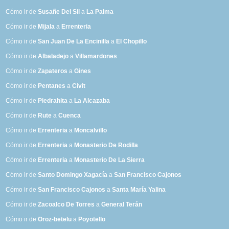
Cómo ir de
Susañe Del Sil
a
La Palma
Cómo ir de
Mijala
a
Errenteria
Cómo ir de
San Juan De La Encinilla
a
El Chopillo
Cómo ir de
Albaladejo
a
Villamardones
Cómo ir de
Zapateros
a
Gines
Cómo ir de
Pentanes
a
Civit
Cómo ir de
Piedrahita
a
La Alcazaba
Cómo ir de
Rute
a
Cuenca
Cómo ir de
Errenteria
a
Moncalvillo
Cómo ir de
Errenteria
a
Monasterio De Rodilla
Cómo ir de
Errenteria
a
Monasterio De La Sierra
Cómo ir de
Santo Domingo Xagacía
a
San Francisco Cajonos
Cómo ir de
San Francisco Cajonos
a
Santa María Yalina
Cómo ir de
Zacoalco De Torres
a
General Terán
Cómo ir de
Oroz-betelu
a
Poyotello