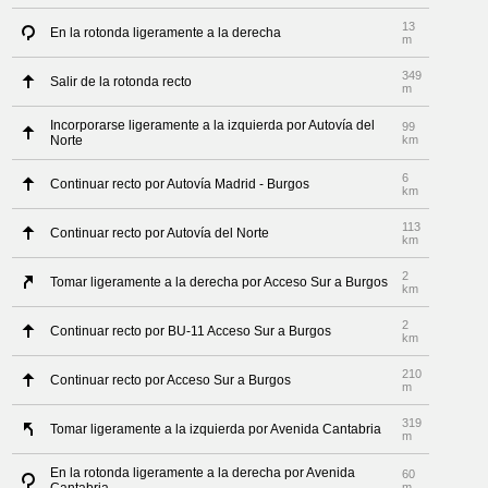
13
En la rotonda ligeramente a la derecha
m
349
Salir de la rotonda recto
m
Incorporarse ligeramente a la izquierda por Autovía del
99
Norte
km
6
Continuar recto por Autovía Madrid - Burgos
km
113
Continuar recto por Autovía del Norte
km
2
Tomar ligeramente a la derecha por Acceso Sur a Burgos
km
2
Continuar recto por BU-11 Acceso Sur a Burgos
km
210
Continuar recto por Acceso Sur a Burgos
m
319
Tomar ligeramente a la izquierda por Avenida Cantabria
m
En la rotonda ligeramente a la derecha por Avenida
60
m