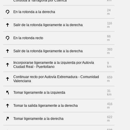
Córdoba a Tarragona por Cuenca
km
24
En la rotonda a la derecha
m
116
Salir de la rotonda ligeramente a la derecha
m
66
En la rotonda recto
m
393
Salir de la rotonda ligeramente a la derecha
m
Incorporarse ligeramente a la izquierda por Autovía
9
Ciudad Real - Puertollano
km
Continuar recto por Autovía Extremadura - Comunidad
659
Valenciana
m
31
Tomar ligeramente a la izquierda
km
416
Tomar la salida ligeramente a la derecha
m
622
Tomar ligeramente a la derecha
m