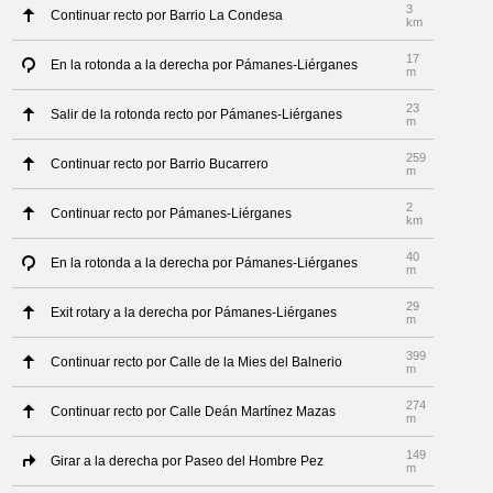
3
Continuar recto por Barrio La Condesa
km
17
En la rotonda a la derecha por Pámanes-Liérganes
m
23
Salir de la rotonda recto por Pámanes-Liérganes
m
259
Continuar recto por Barrio Bucarrero
m
2
Continuar recto por Pámanes-Liérganes
km
40
En la rotonda a la derecha por Pámanes-Liérganes
m
29
Exit rotary a la derecha por Pámanes-Liérganes
m
399
Continuar recto por Calle de la Mies del Balnerio
m
274
Continuar recto por Calle Deán Martínez Mazas
m
149
Girar a la derecha por Paseo del Hombre Pez
m