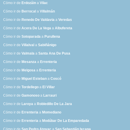
Cómo ir de
Erdozáin
a
Vilac
Cómo ir de
Berrocal
a
Villalmán
Cómo ir de
Renedo De Valdavia
a
Veredas
Cómo ir de
Acera De La Vega
a
Albufereta
Cómo ir de
Sotoparada
a
Purullena
Cómo ir de
Villalval
a
Sabiñánigo
Cómo ir de
Valmala
a
Santa Ana De Pusa
Cómo ir de
Mesanza
a
Errenteria
Cómo ir de
Melgosa
a
Errenteria
Cómo ir de
Miguel Esteban
a
Coscó
Cómo ir de
Tordellego
a
El Villar
Cómo ir de
Gamonoso
a
Larrauri
Cómo ir de
Laroya
a
Robledillo De La Jara
Cómo ir de
Errenteria
a
Momediano
Cómo ir de
Errenteria
a
Modúbar De La Emparedada
Cómo ir de
San Pedro Atoyac
a
San Sebastián Ixcapa