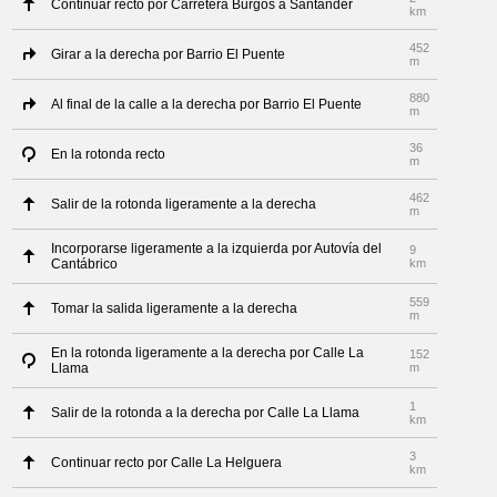
Continuar recto por Carretera Burgos a Santander
km
452
Girar a la derecha por Barrio El Puente
m
880
Al final de la calle a la derecha por Barrio El Puente
m
36
En la rotonda recto
m
462
Salir de la rotonda ligeramente a la derecha
m
Incorporarse ligeramente a la izquierda por Autovía del
9
Cantábrico
km
559
Tomar la salida ligeramente a la derecha
m
En la rotonda ligeramente a la derecha por Calle La
152
Llama
m
1
Salir de la rotonda a la derecha por Calle La Llama
km
3
Continuar recto por Calle La Helguera
km