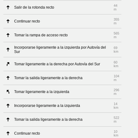
44
Salir de la rotonda recto
m
355
Continuar recto
m
565
Tomar la rampa de acceso recto
m
Incorporarse ligeramente a la izquierda por Autovía del
69
Sur
km
60
Tomar ligeramente a la derecha por Autovía del Sur
km
104
Tomar la salida ligeramente a la derecha
m
296
Tomar ligeramente a la izquierda
m
14
Incorporarse ligeramente a la izquierda
km
522
Tomar la salida ligeramente a la derecha
m
10
Continuar recto
km