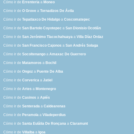
Cómo ir de
Errenteria
a
Moneo
Cómo ir de
O Grove
a
Tornadizos De Ávila
Cómo ir de
Tepatlaxco De Hidalgo
a
Coscomatepec
Cómo ir de
San Bartolo Coyotepec
a
San Dionisio Ocotlán
Cómo ir de
San Jerónimo Tlacochahuaya
a
Villa Díaz Ordaz
Cómo ir de
San Francisco Cajonos
a
San Andrés Solaga
Cómo ir de
Socoltenango
a
Amaxac De Guerrero
Cómo ir de
Matamoros
a
Bochil
Cómo ir de
Ongoz
a
Puente De Alba
Cómo ir de
Corverica
a
Jatiel
Cómo ir de
Artes
a
Montenegro
Cómo ir de
Casinos
a
Apiés
Cómo ir de
Senterada
a
Caldearenas
Cómo ir de
Peramola
a
Viladeperdius
Cómo ir de
Santa Eulàlia De Ronçana
a
Claramunt
Cómo ir de
Villalba
a
Igoa