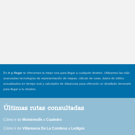
En
ir y llegar
te ofrecemos la mejor ruta para llegar a cualquier destino. Utilizamos las más
avanzadas tecnologías de representación de mapas, cálculo de rutas, datos de tráfico
actualizados en tiempo real y calculador de distancias para ofrecerte un detallado itenerario
para llegar a tu destino.
Últimas rutas consultadas
Cómo ir de
Montemolín
a
Cualedro
Cómo ir de
Villanueva De La Condesa
a
Ledigos