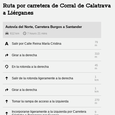
Ruta por carretera de
Corral de Calatrava
a
Liérganes
Autovía del Norte, Carretera Burgos a Santander
612 km
7 hours 21 mins
79
Salir por Calle Reina María Cristina
m
310
Girar a la derecha
m
45
En la rotonda a la derecha
m
1
Salir de la rotonda ligeramente a la derecha
km
1
Girar a la derecha
km
270
Tomar la rampa de acceso a la izquierda
m
Incorporarse ligeramente a la izquierda por Carretera
9