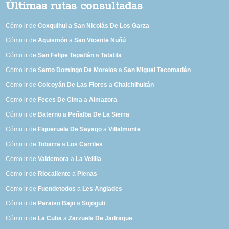
Últimas rutas consultadas
Cómo ir de
Coxquihui
a
San Nicolás De Los Garza
Cómo ir de
Aquismón
a
San Vicente Nuñú
Cómo ir de
San Felipe Tepatlán
a
Tatatila
Cómo ir de
Santo Domingo De Morelos
a
San Miguel Tecomatlán
Cómo ir de
Coicoyán De Las Flores
a
Chalchihuitán
Cómo ir de
Feces De Cima
a
Almazora
Cómo ir de
Baterno
a
Peñalba De La Sierra
Cómo ir de
Figueruela De Sayago
a
Villalmonte
Cómo ir de
Tobarra
a
Los Carriles
Cómo ir de
Valdemora
a
La Velilla
Cómo ir de
Riocaliente
a
Plenas
Cómo ir de
Fuendetodos
a
Les Anglades
Cómo ir de
Paraiso Bajo
a
Sojoguti
Cómo ir de
La Cuba
a
Zarzuela De Jadraque