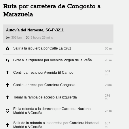
Ruta por carretera de
Congosto
a
Marazuela
Autovía del Noroeste, SG-P-3211
305 km
3 hours 23 mins
Salir a la izquierda por Calle La Cruz
80 m
Girar a la izquierda por Avenida Virgen de la Peña
78 m
634
Continuar recto por Avenida El Campo
m
Continuar recto por Carretera Congosto
2 km
274
Tomar la rampa de acceso a la izquierda
m
En la rotonda a la derecha por Carretera Nacional
75 m
Madrid a A Coruña
Salir de la rotonda a la derecha por Carretera Nacional
167
Madrid a A Coruña
m