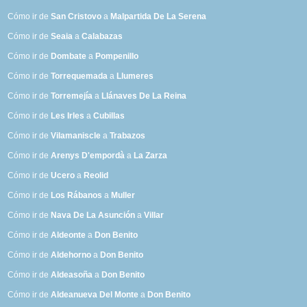
Cómo ir de
San Cristovo
a
Malpartida De La Serena
Cómo ir de
Seaia
a
Calabazas
Cómo ir de
Dombate
a
Pompenillo
Cómo ir de
Torrequemada
a
Llumeres
Cómo ir de
Torremejía
a
Llánaves De La Reina
Cómo ir de
Les Irles
a
Cubillas
Cómo ir de
Vilamaniscle
a
Trabazos
Cómo ir de
Arenys D'empordà
a
La Zarza
Cómo ir de
Ucero
a
Reolid
Cómo ir de
Los Rábanos
a
Muller
Cómo ir de
Nava De La Asunción
a
Villar
Cómo ir de
Aldeonte
a
Don Benito
Cómo ir de
Aldehorno
a
Don Benito
Cómo ir de
Aldeasoña
a
Don Benito
Cómo ir de
Aldeanueva Del Monte
a
Don Benito