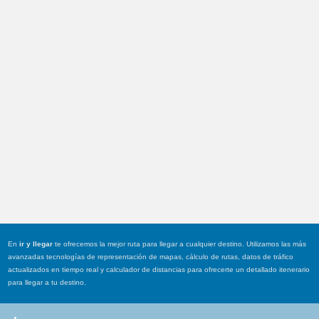
En
ir y llegar
te ofrecemos la mejor ruta para llegar a cualquier destino. Utilizamos las más
avanzadas tecnologías de representación de mapas, cálculo de rutas, datos de tráfico
actualizados en tiempo real y calculador de distancias para ofrecerte un detallado itenerario
para llegar a tu destino.