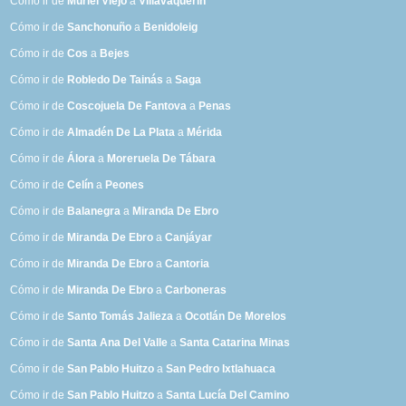
Cómo ir de
Muriel Viejo
a
Villavaquerín
Cómo ir de
Sanchonuño
a
Benidoleig
Cómo ir de
Cos
a
Bejes
Cómo ir de
Robledo De Tainás
a
Saga
Cómo ir de
Coscojuela De Fantova
a
Penas
Cómo ir de
Almadén De La Plata
a
Mérida
Cómo ir de
Álora
a
Moreruela De Tábara
Cómo ir de
Celín
a
Peones
Cómo ir de
Balanegra
a
Miranda De Ebro
Cómo ir de
Miranda De Ebro
a
Canjáyar
Cómo ir de
Miranda De Ebro
a
Cantoria
Cómo ir de
Miranda De Ebro
a
Carboneras
Cómo ir de
Santo Tomás Jalieza
a
Ocotlán De Morelos
Cómo ir de
Santa Ana Del Valle
a
Santa Catarina Minas
Cómo ir de
San Pablo Huitzo
a
San Pedro Ixtlahuaca
Cómo ir de
San Pablo Huitzo
a
Santa Lucía Del Camino