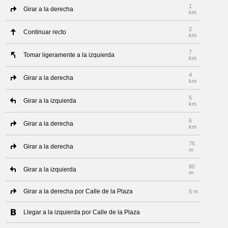
1
Girar a la derecha
km
2
Continuar recto
km
7
Tomar ligeramente a la izquierda
km
4
Girar a la derecha
km
5
Girar a la izquierda
km
6
Girar a la derecha
km
75
Girar a la derecha
m
80
Girar a la izquierda
m
Girar a la derecha por Calle de la Plaza
5 m
Llegar a la izquierda por Calle de la Plaza