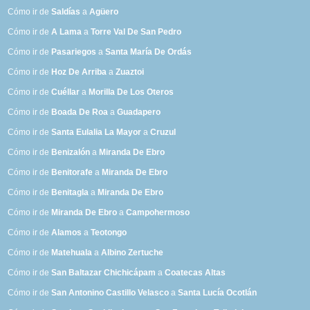
Cómo ir de
Saldías
a
Agüero
Cómo ir de
A Lama
a
Torre Val De San Pedro
Cómo ir de
Pasariegos
a
Santa María De Ordás
Cómo ir de
Hoz De Arriba
a
Zuaztoi
Cómo ir de
Cuéllar
a
Morilla De Los Oteros
Cómo ir de
Boada De Roa
a
Guadapero
Cómo ir de
Santa Eulalia La Mayor
a
Cruzul
Cómo ir de
Benizalón
a
Miranda De Ebro
Cómo ir de
Benitorafe
a
Miranda De Ebro
Cómo ir de
Benitagla
a
Miranda De Ebro
Cómo ir de
Miranda De Ebro
a
Campohermoso
Cómo ir de
Alamos
a
Teotongo
Cómo ir de
Matehuala
a
Albino Zertuche
Cómo ir de
San Baltazar Chichicápam
a
Coatecas Altas
Cómo ir de
San Antonino Castillo Velasco
a
Santa Lucía Ocotlán