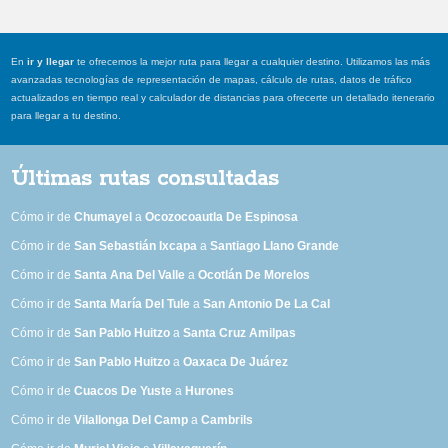
En
ir y llegar
te ofrecemos la mejor ruta para llegar a cualquier destino. Utilizamos las más
avanzadas tecnologías de representación de mapas, cálculo de rutas, datos de tráfico
actualizados en tiempo real y calculador de distancias para ofrecerte un detallado itenerario
para llegar a tu destino.
Últimas rutas consultadas
Cómo ir de
Chumayel
a
Ocozocoautla De Espinosa
Cómo ir de
San Sebastián Ixcapa
a
Santiago Llano Grande
Cómo ir de
Santa Ana Del Valle
a
Ocotlán De Morelos
Cómo ir de
Santa María Del Tule
a
San Antonio De La Cal
Cómo ir de
San Pablo Huitzo
a
Santa Cruz Amilpas
Cómo ir de
San Pablo Huitzo
a
Oaxaca De Juárez
Cómo ir de
Cuacos De Yuste
a
Hurones
Cómo ir de
Vilallonga Del Camp
a
Cambrils