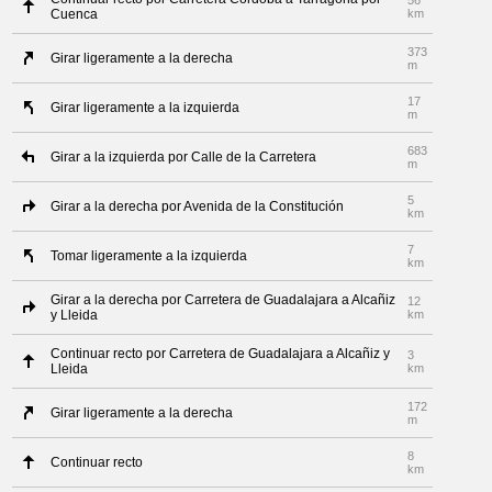
56
Cuenca
km
373
Girar ligeramente a la derecha
m
17
Girar ligeramente a la izquierda
m
683
Girar a la izquierda por Calle de la Carretera
m
5
Girar a la derecha por Avenida de la Constitución
km
7
Tomar ligeramente a la izquierda
km
Girar a la derecha por Carretera de Guadalajara a Alcañiz
12
y Lleida
km
Continuar recto por Carretera de Guadalajara a Alcañiz y
3
Lleida
km
172
Girar ligeramente a la derecha
m
8
Continuar recto
km