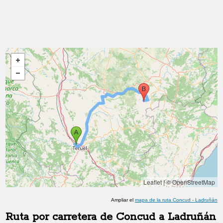
Leaflet
|
© OpenStreetMap
Ampliar el
mapa de la ruta
Concud
-
Ladruñán
Ruta por carretera de
Concud
a
Ladruñán