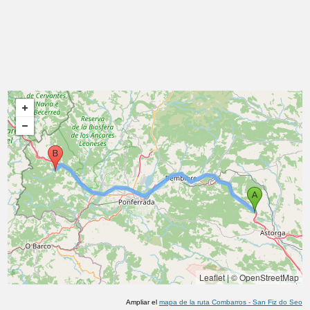
Leaflet
|
© OpenStreetMap
Ampliar el
mapa de la ruta
Combarros
-
San Fiz do Seo