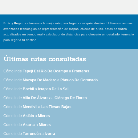
En
ir y llegar
te ofrecemos la mejor ruta para llegar a cualquier destino. Utilizamos las más
avanzadas tecnologías de representación de mapas, cálculo de rutas, datos de tráfico
actualizados en tiempo real y calculador de distancias para ofrecerte un detallado itenerario
para llegar a tu destino.
Últimas rutas consultadas
Cómo ir de
Tepeji Del Río De Ocampo
a
Fronteras
Cómo ir de
Mazapa De Madero
a
Pánuco De Coronado
Cómo ir de
Bochil
a
Ixtapan De La Sal
Cómo ir de
Villa De Álvarez
a
Ciénega De Flores
Cómo ir de
Mendívil
a
Las Tiesas Bajas
Cómo ir de
Asiáin
a
Mieres
Cómo ir de
Asarta
a
Mieres
Cómo ir de
Turruncún
a
Ivorra