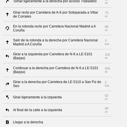
Tomar ligeramente a la derecha por acceso Trabadelo
m
Girar recto por Carretera de A-6 por Sotoparada a Villar
73
de Corrales
m
En la rotonda recto por Carretera Nacional Madrid a A
68
Coruña
m
Salir de la rotonda a la derecha por Carretera Nacional
3
Madrid a A Coruña
km
Girar a la izquierda por Carretera de N-6 a LE-5101
119
(Barjas)
m
Continuar a la derecha por Carretera de N-6 a LE-5101
916
(Barjas)
m
Girar a la derecha por Carretera de LE-5110 a San Fiz do
2
Seo
km
52
Girar ligeramente a la izquierda
m
60
Al final de la calle a la izquierda
m
Llegar a la derecha