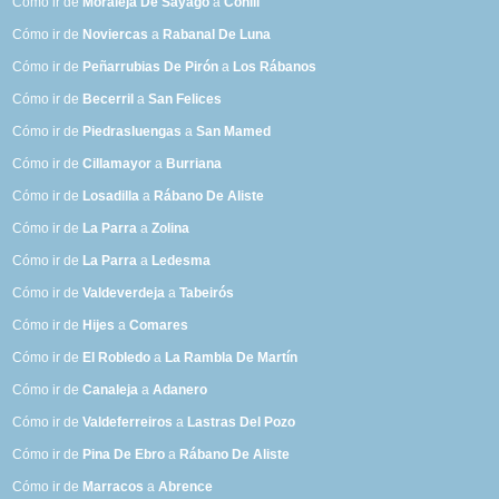
Cómo ir de
Moraleja De Sayago
a
Conill
Cómo ir de
Noviercas
a
Rabanal De Luna
Cómo ir de
Peñarrubias De Pirón
a
Los Rábanos
Cómo ir de
Becerril
a
San Felices
Cómo ir de
Piedrasluengas
a
San Mamed
Cómo ir de
Cillamayor
a
Burriana
Cómo ir de
Losadilla
a
Rábano De Aliste
Cómo ir de
La Parra
a
Zolina
Cómo ir de
La Parra
a
Ledesma
Cómo ir de
Valdeverdeja
a
Tabeirós
Cómo ir de
Hijes
a
Comares
Cómo ir de
El Robledo
a
La Rambla De Martín
Cómo ir de
Canaleja
a
Adanero
Cómo ir de
Valdeferreiros
a
Lastras Del Pozo
Cómo ir de
Pina De Ebro
a
Rábano De Aliste
Cómo ir de
Marracos
a
Abrence