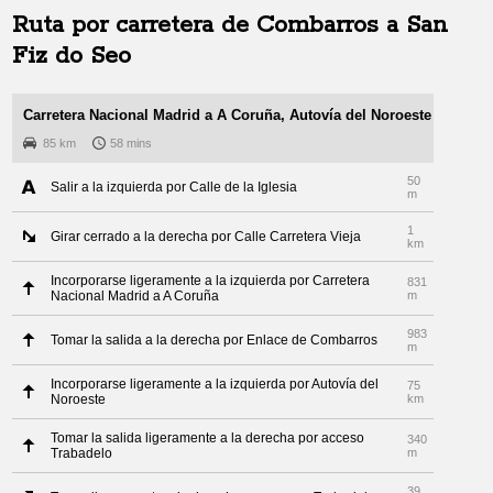
Ruta por carretera de
Combarros
a
San
Fiz do Seo
Carretera Nacional Madrid a A Coruña, Autovía del Noroeste
85 km
58 mins
50
Salir a la izquierda por Calle de la Iglesia
m
1
Girar cerrado a la derecha por Calle Carretera Vieja
km
Incorporarse ligeramente a la izquierda por Carretera
831
Nacional Madrid a A Coruña
m
983
Tomar la salida a la derecha por Enlace de Combarros
m
Incorporarse ligeramente a la izquierda por Autovía del
75
Noroeste
km
Tomar la salida ligeramente a la derecha por acceso
340
Trabadelo
m
39