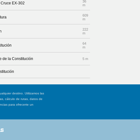
36
r Cruce EX-302
m
609
dura
m
222
n
m
64
titución
m
e de la Constitución
5 m
stitución
ualquier destino. Utilizamos las
, cálculo de rutas, datos de
ancias para ofrecerte un
as