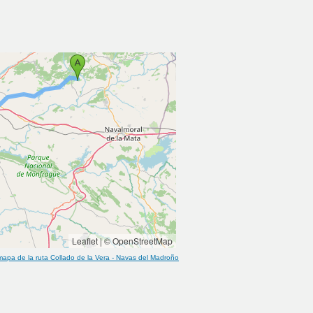
Leaflet
|
© OpenStreetMap
mapa de la ruta
Collado de la Vera
-
Navas del Madroño