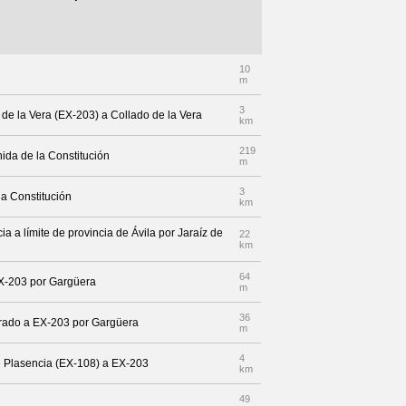
10
m
3
 de la Vera (EX-203) a Collado de la Vera
km
219
enida de la Constitución
m
3
la Constitución
km
a a límite de provincia de Ávila por Jaraíz de
22
km
64
EX-203 por Gargüera
m
36
arrado a EX-203 por Gargüera
m
4
de Plasencia (EX-108) a EX-203
km
49