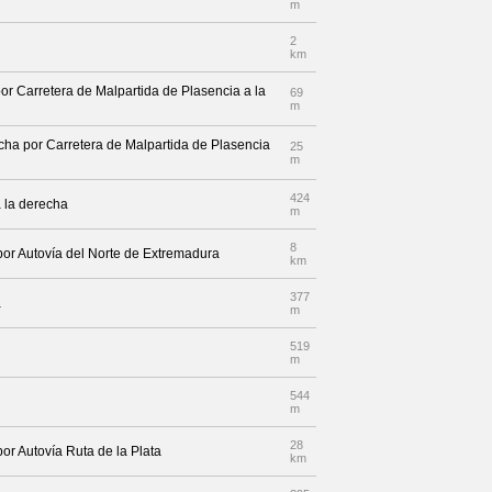
m
2
km
or Carretera de Malpartida de Plasencia a la
69
m
echa por Carretera de Malpartida de Plasencia
25
m
424
 la derecha
m
8
 por Autovía del Norte de Extremadura
km
377
a
m
519
m
544
m
28
por Autovía Ruta de la Plata
km