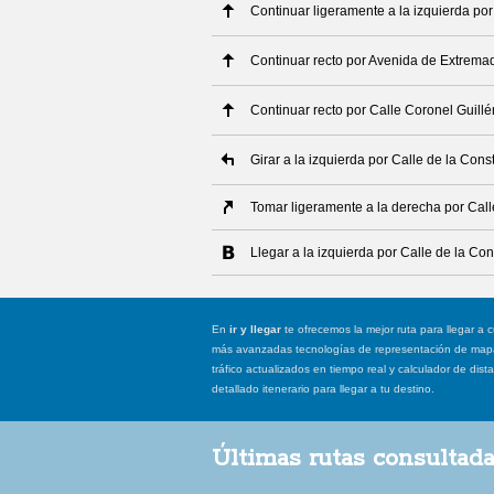
Continuar ligeramente a la izquierda po
Continuar recto por Avenida de Extrema
Continuar recto por Calle Coronel Guillé
Girar a la izquierda por Calle de la Cons
Tomar ligeramente a la derecha por Call
Llegar a la izquierda por Calle de la Con
En
ir y llegar
te ofrecemos la mejor ruta para llegar a c
más avanzadas tecnologías de representación de mapas
tráfico actualizados en tiempo real y calculador de dist
detallado itenerario para llegar a tu destino.
Últimas rutas consultad