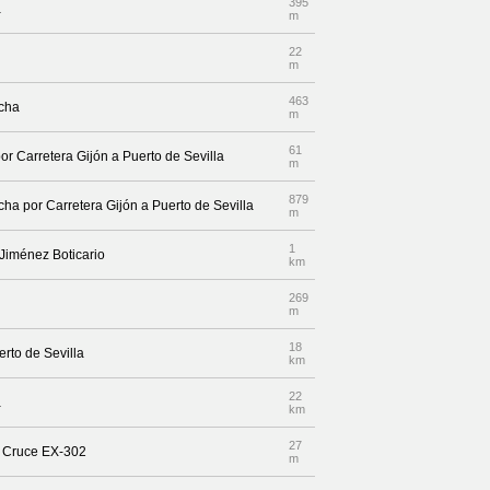
395
a
m
22
m
463
echa
m
61
or Carretera Gijón a Puerto de Sevilla
m
879
echa por Carretera Gijón a Puerto de Sevilla
m
1
 Jiménez Boticario
km
269
m
18
erto de Sevilla
km
22
a
km
27
r Cruce EX-302
m