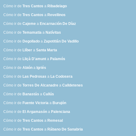
Cómo ir de
Tres Cantos
a
Ribadelago
Cómo ir de
Tres Cantos
a
Revellinos
Cómo ir de
Cajeme
a
Encarnación De Díaz
Cómo ir de
Temamatla
a
Natívitas
Cómo ir de
Degollado
a
Zapotitlán De Vadillo
Cómo ir de
Llíber
a
Santa Marta
Cómo ir de
Lliçà D'amunt
a
Palamós
Cómo ir de
Abión
a
Igriés
Cómo ir de
Las Pedrosas
a
La Codosera
Cómo ir de
Torres De Alcanadre
a
Calldetenes
Cómo ir de
Banastás
a
Callús
Cómo ir de
Fuente Victoria
a
Burujón
Cómo ir de
El Argamasón
a
Palenciana
Cómo ir de
Tres Cantos
a
Remesal
Cómo ir de
Tres Cantos
a
Rábano De Sanabria