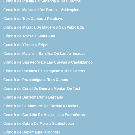
Cómo ir de
Puebla De Sanabria
a
Tres Cantos
Cómo ir de
Manzanal Del Barco
a
Valdespino
Cómo ir de
Tres Cantos
a
Ricobayo
Cómo ir de
Mazapa De Madero
a
San Pablo Etla
Cómo ir de
Tolosa
a
Santa Ana
Cómo ir de
Yárnoz
a
Eripol
Cómo ir de
Maians
a
Barrillos De Las Arrimadas
Cómo ir de
San Pedro De Las Cuevas
a
Castilblanco
Cómo ir de
Pueblica De Campeán
a
Tres Cantos
Cómo ir de
Pozoantiguo
a
Tres Cantos
Cómo ir de
Curiel De Duero
a
Montan De Tost
Cómo ir de
Barriomartín
a
Bárcabo
Cómo ir de
La Alameda De Gardón
a
Lledías
Cómo ir de
Cardaño De Abajo
a
Las Pedroñeras
Cómo ir de
Cabra De Mora
a
Santesteban
Cómo ir de
Benamaurel
a
Montiel