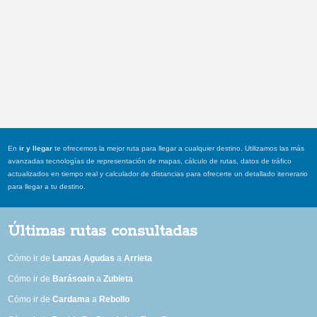
En
ir y llegar
te ofrecemos la mejor ruta para llegar a cualquier destino. Utilizamos las más
avanzadas tecnologías de representación de mapas, cálculo de rutas, datos de tráfico
actualizados en tiempo real y calculador de distancias para ofrecerte un detallado itenerario
para llegar a tu destino.
Últimas rutas consultadas
Cómo ir de
Lanzas Agudas
a
Arrieta
Cómo ir de
Barásoain
a
Zubieta
Cómo ir de
Cardama
a
Rebollo