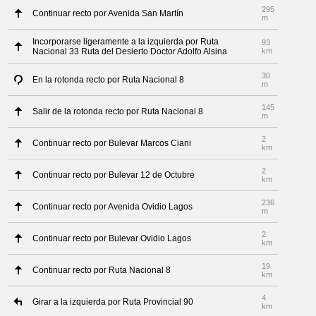
295
Continuar recto por Avenida San Martín
m
Incorporarse ligeramente a la izquierda por Ruta
93
Nacional 33 Ruta del Desierto Doctor Adolfo Alsina
km
30
En la rotonda recto por Ruta Nacional 8
m
145
Salir de la rotonda recto por Ruta Nacional 8
m
2
Continuar recto por Bulevar Marcos Ciani
km
2
Continuar recto por Bulevar 12 de Octubre
km
236
Continuar recto por Avenida Ovidio Lagos
m
2
Continuar recto por Bulevar Ovidio Lagos
km
19
Continuar recto por Ruta Nacional 8
km
4
Girar a la izquierda por Ruta Provincial 90
km