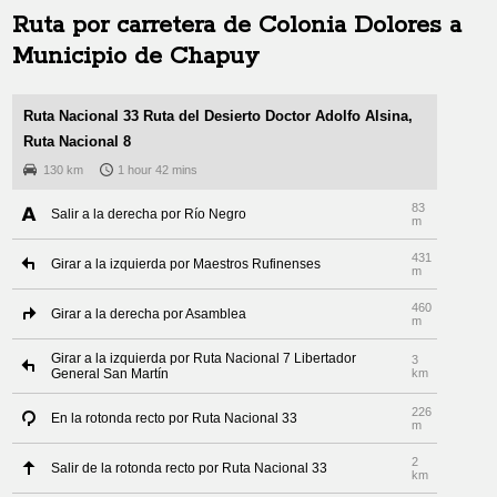
Ruta por carretera de
Colonia Dolores
a
Municipio de Chapuy
Ruta Nacional 33 Ruta del Desierto Doctor Adolfo Alsina,
Ruta Nacional 8
130 km
1 hour 42 mins
83
Salir a la derecha por Río Negro
m
431
Girar a la izquierda por Maestros Rufinenses
m
460
Girar a la derecha por Asamblea
m
Girar a la izquierda por Ruta Nacional 7 Libertador
3
General San Martín
km
226
En la rotonda recto por Ruta Nacional 33
m
2
Salir de la rotonda recto por Ruta Nacional 33
km