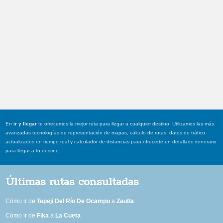
En
ir y llegar
te ofrecemos la mejor ruta para llegar a cualquier destino. Utilizamos las más
avanzadas tecnologías de representación de mapas, cálculo de rutas, datos de tráfico
actualizados en tiempo real y calculador de distancias para ofrecerte un detallado itenerario
para llegar a tu destino.
Últimas rutas consultadas
Cómo ir de
Tepeji Del Río De Ocampo
a
Zautla
Cómo ir de
Fika
a
La Cueta