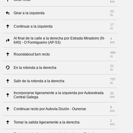
km
23
Girar a la izquierda
m
17
Continuar a la izquierda
m
Al final de la calle a la derecha por Estrada Miradoiro (N-
4
640) - O Formigueiro (AP-53)
km
484
Roundabout turn recto
m
21
En la rotonda a la derecha
m
797
Salir de la rotonda a la derecha
m
Incorporarse ligeramente a la izquierda por Autoestrada
32
Central Galega
km
9
Continuar recto por Autovía Dozón - Ourense
km
1
Tomar la salida ligeramente a la derecha
km