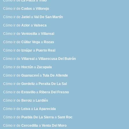
Cómo ir de
La Plaza
a
Trillo
Cómo ir de
Codos
a
Villorejo
Cómo ir de
Jatiel
a
Val De San Martín
Cómo ir de
Azlor
a
Valseca
Cómo ir de
Ventosilla
a
Villareal
Cómo ir de
Cúllar Vega
a
Rozas
Cómo ir de
Iznájar
a
Puerto Real
Cómo ir de
Villareal
a
Villaescusa Del Butrón
Cómo ir de
Hoctún
a
Zacapala
Cómo ir de
Guanaceví
a
Tula De Allende
Cómo ir de
Gordeliz
a
Peralta De La Sal
Cómo ir de
Estavillo
a
Ribera Del Fresno
Cómo ir de
Beroiz
a
Lardiés
Cómo ir de
Leiva
a
La Aparecida
Cómo ir de
Puebla De La Sierra
a
Sant Roc
Cómo ir de
Cercedilla
a
Venta Del Moro