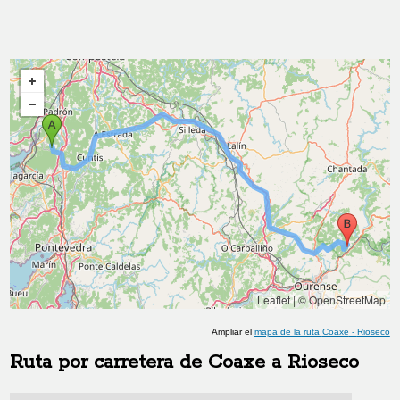
Leaflet
|
© OpenStreetMap
Ampliar el
mapa de la ruta
Coaxe
-
Rioseco
Ruta por carretera de
Coaxe
a
Rioseco