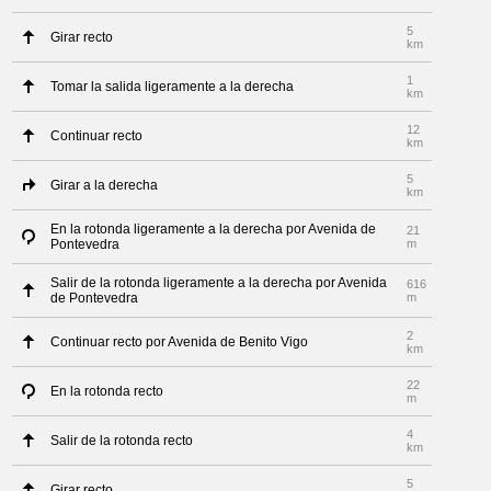
5
Girar recto
km
1
Tomar la salida ligeramente a la derecha
km
12
Continuar recto
km
5
Girar a la derecha
km
En la rotonda ligeramente a la derecha por Avenida de
21
Pontevedra
m
Salir de la rotonda ligeramente a la derecha por Avenida
616
de Pontevedra
m
2
Continuar recto por Avenida de Benito Vigo
km
22
En la rotonda recto
m
4
Salir de la rotonda recto
km
5
Girar recto