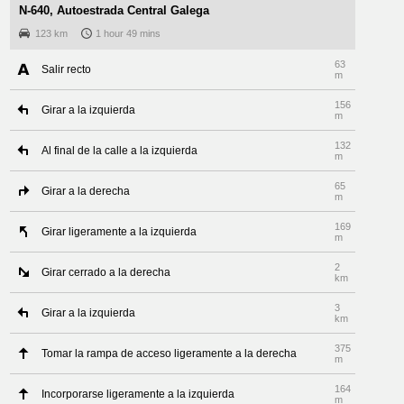
N-640, Autoestrada Central Galega
123 km
1 hour 49 mins
63
Salir recto
m
156
Girar a la izquierda
m
132
Al final de la calle a la izquierda
m
65
Girar a la derecha
m
169
Girar ligeramente a la izquierda
m
2
Girar cerrado a la derecha
km
3
Girar a la izquierda
km
375
Tomar la rampa de acceso ligeramente a la derecha
m
164
Incorporarse ligeramente a la izquierda
m