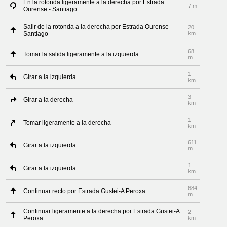
En la rotonda ligeramente a la derecha por Estrada
7 m
Ourense - Santiago
Salir de la rotonda a la derecha por Estrada Ourense -
20
Santiago
km
68
Tomar la salida ligeramente a la izquierda
m
1
Girar a la izquierda
km
3
Girar a la derecha
km
1
Tomar ligeramente a la derecha
km
611
Girar a la izquierda
m
1
Girar a la izquierda
km
684
Continuar recto por Estrada Gustei-A Peroxa
m
Continuar ligeramente a la derecha por Estrada Gustei-A
2
Peroxa
km