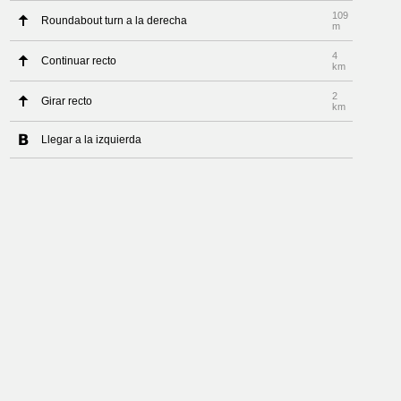
109
Roundabout turn a la derecha
m
4
Continuar recto
km
2
Girar recto
km
Llegar a la izquierda