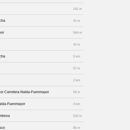
141 m
echa
41 m
yor
564 m
42 m
echa
5 km
57 m
2 km
 por Carretera Nalda-Fuenmayor
59 m
 Nalda-Fuenmayor
3 km
Entrena
532 m
isco
65 m