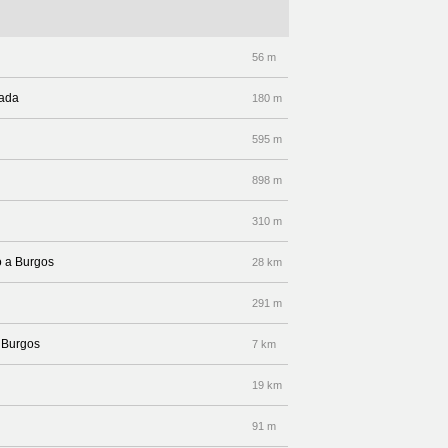
56 m
jada
180 m
595 m
898 m
310 m
o a Burgos
28 km
291 m
a Burgos
7 km
19 km
91 m