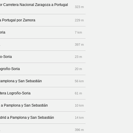
or Carretera Nacional Zaragoza a Portugal
323 m
a Portugal por Zamora
229 m
oria
7 km
a
397 m
ño-Soria
23 m
Logroño-Soria
20 m
 Pamplona y San Sebastián
56 km
etera Logroño-Soria
61 m
id a Pamplona y San Sebastián
10 km
adrid a Pamplona y San Sebastián
14 km
a
396 m