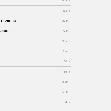
co
64 km
a
318 m
e La Arquera
87 m
a Arquera
77 m
36 m
2 km
100 m
766 m
8 km
65 m
154 m