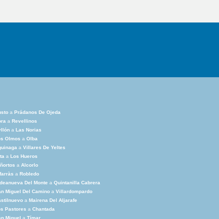
usto
a
Prádanos De Ojeda
ora
a
Revellinos
llón
a
Las Norias
os Olmos
a
Olba
guinaga
a
Villares De Yeltes
ta
a
Los Hueros
ñortos
a
Alcorlo
farràs
a
Robledo
deanueva Del Monte
a
Quintanilla Cabrera
n Miguel Del Camino
a
Villardompardo
stilnuevo
a
Mairena Del Aljarafe
s Pastores
a
Chantada
n Miguel
a
Tímar