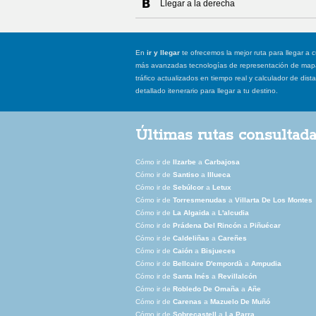
Llegar a la derecha
En
ir y llegar
te ofrecemos la mejor ruta para llegar a c
más avanzadas tecnologías de representación de mapas
tráfico actualizados en tiempo real y calculador de dist
detallado itenerario para llegar a tu destino.
Últimas rutas consultad
Cómo ir de
Ilzarbe
a
Carbajosa
Cómo ir de
Santiso
a
Illueca
Cómo ir de
Sebúlcor
a
Letux
Cómo ir de
Torresmenudas
a
Villarta De Los Montes
Cómo ir de
La Algaida
a
L'alcudia
Cómo ir de
Prádena Del Rincón
a
Piñuécar
Cómo ir de
Caldeliñas
a
Careñes
Cómo ir de
Caión
a
Bisjueces
Cómo ir de
Bellcaire D'empordà
a
Ampudia
Cómo ir de
Santa Inés
a
Revillalcón
Cómo ir de
Robledo De Omaña
a
Añe
Cómo ir de
Carenas
a
Mazuelo De Muñó
Cómo ir de
Sobrecastell
a
La Parra