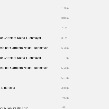
103 m
340 m
73 m
 por Carretera Nalda-Fuenmayor
36 m
recha por Carretera Nalda-Fuenmayor
653 m
 por Carretera Nalda-Fuenmayor
191 m
recha por Carretera Nalda-Fuenmayor
503 m
691 m
 la derecha
388 m
746 m
116
por Autopista del Ebro