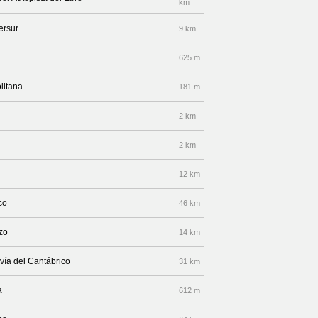
km
ersur
9 km
625 m
litana
181 m
2 km
2 km
12 km
co
46 km
zo
14 km
vía del Cantábrico
31 km
a
612 m