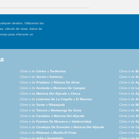
ualquier destino. Utilizamos las
, cálculo de rutas, datos de
ancias para ofrecerte un
as
Cómo ir de
Cortes
a
Tordesilos
Cómo ir de
B
Cómo ir de
Vernet
a
Somines
Cómo ir de
S
Cómo ir de
Pradales
a
Rábano De Aliste
Cómo ir de
Ay
Cómo ir de
Acebedo
a
Meneses De Campos
Cómo ir de
L
Cómo ir de
Mairena Del Aljarafe
a
Checa
Cómo ir de
A
Cómo ir de
Ledesma De La Cogolla
a
El Masnou
Cómo ir de
Ar
Cómo ir de
Sante
a
Ribatajada
Cómo ir de
Mi
Cómo ir de
Tuixent
a
Montuenga De Soria
Cómo ir de
Al
Cómo ir de
Carabias
a
Mairena Del Aljarafe
Cómo ir de
Al
Cómo ir de
Fuentes De Masueco
a
Valdeverdeja
Cómo ir de
Sa
Cómo ir de
Cendejas De Enmedio
a
Mairena Del Aljarafe
Cómo ir de
Ca
Cómo ir de
Ródenas
a
Murillo El Fruto
Cómo ir de
Lo
Cómo ir de
Arén
a
Santaballa
Cómo ir de
Sa