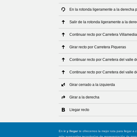
En la rotonda ligeramente a la derecha p
Salir de la rotonda ligeramente a la dere
Continuar recto por Carretera Villamedi
Girar recto por Carretera Piqueras
Continuar recto por Carretera del valle 
Continuar recto por Carretera del valle 
Girar cerrado a la izquierda
Girar a la derecha
Llegar recto
En
ir y llegar
te ofrecemos la mejor ruta para llegar a c
más avanzadas tecnologías de representación de mapas