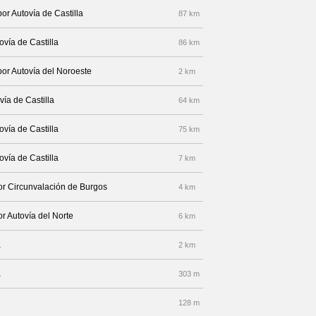
or Autovía de Castilla
87 km
ovía de Castilla
86 km
por Autovía del Noroeste
2 km
ía de Castilla
64 km
ovía de Castilla
75 km
ovía de Castilla
7 km
or Circunvalación de Burgos
4 km
r Autovía del Norte
6 km
a
2 km
a
303 m
128 m