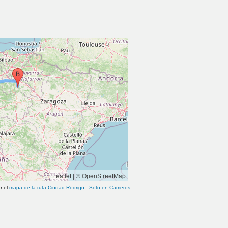
Leaflet
|
© OpenStreetMap
r el
mapa de la ruta
Ciudad Rodrigo
-
Soto en Cameros