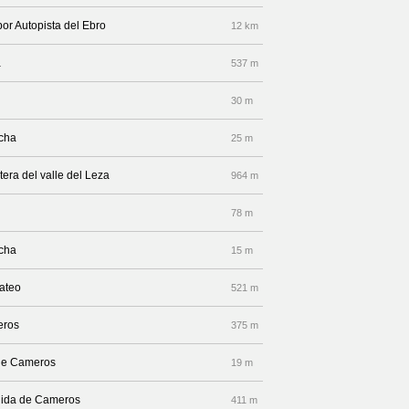
por Autopista del Ebro
12 km
a
537 m
30 m
echa
25 m
tera del valle del Leza
964 m
78 m
echa
15 m
Mateo
521 m
eros
375 m
 de Cameros
19 m
enida de Cameros
411 m