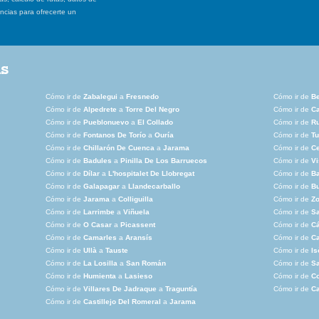
ancias para ofrecerte un
as
Cómo ir de
Zabalegui
a
Fresnedo
Cómo ir de
Be
Cómo ir de
Alpedrete
a
Torre Del Negro
Cómo ir de
C
Cómo ir de
Pueblonuevo
a
El Collado
Cómo ir de
Ru
Cómo ir de
Fontanos De Torío
a
Ouría
Cómo ir de
Tu
Cómo ir de
Chillarón De Cuenca
a
Jarama
Cómo ir de
Ce
Cómo ir de
Badules
a
Pinilla De Los Barruecos
Cómo ir de
Vi
Cómo ir de
Dílar
a
L'hospitalet De Llobregat
Cómo ir de
B
Cómo ir de
Galapagar
a
Llandecarballo
Cómo ir de
Bu
Cómo ir de
Jarama
a
Colliguilla
Cómo ir de
Zo
Cómo ir de
Larrimbe
a
Viñuela
Cómo ir de
Sa
Cómo ir de
O Casar
a
Picassent
Cómo ir de
Cá
Cómo ir de
Camarles
a
Aransís
Cómo ir de
Ca
Cómo ir de
Ullà
a
Tauste
Cómo ir de
Is
Cómo ir de
La Losilla
a
San Román
Cómo ir de
Sa
Cómo ir de
Humienta
a
Lasieso
Cómo ir de
C
Cómo ir de
Villares De Jadraque
a
Traguntía
Cómo ir de
Ca
Cómo ir de
Castillejo Del Romeral
a
Jarama