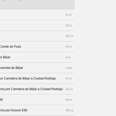
11 m
23 m
337 m
n Conde de Foxá
65 m
de Béjar
9 m
 Avenida de Béjar
1 km
por Carretera de Béjar a Ciudad Rodrigo
37 m
echa por Carretera de Béjar a Ciudad Rodrigo
111 m
80
65 m
recha por Acesso E80
335 m