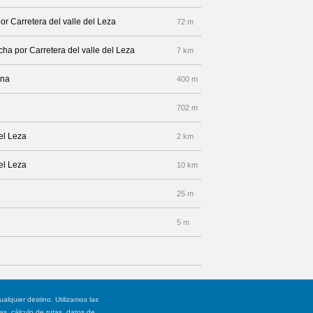
or Carretera del valle del Leza
72 m
cha por Carretera del valle del Leza
7 km
ana
400 m
702 m
del Leza
2 km
del Leza
10 km
25 m
5 m
ualquier destino. Utilizamos las
, cálculo de rutas, datos de