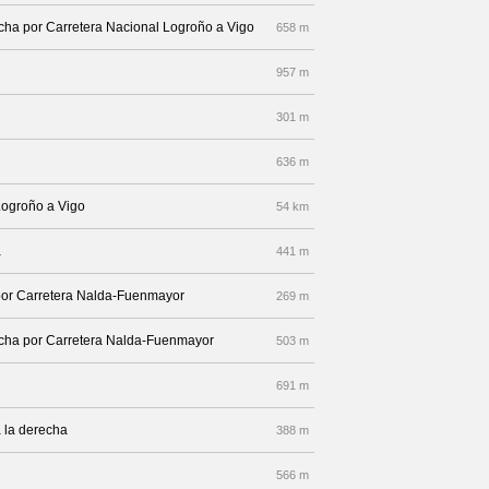
recha por Carretera Nacional Logroño a Vigo
658 m
957 m
301 m
636 m
Logroño a Vigo
54 km
a
441 m
 por Carretera Nalda-Fuenmayor
269 m
recha por Carretera Nalda-Fuenmayor
503 m
691 m
 la derecha
388 m
566 m