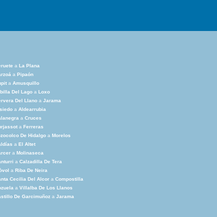
ruete
a
La Plana
arzoá
a
Pipaón
pit
a
Amusquillo
billa Del Lago
a
Loxo
rvera Del Llano
a
Jarama
siedo
a
Aldearrubia
alanegra
a
Cruces
rjassot
a
Ferreras
zocolco De Hidalgo
a
Morelos
ldías
a
El Altet
rcer
a
Molinaseca
nturri
a
Calzadilla De Tera
òvol
a
Riba De Neira
nta Cecilia Del Alcor
a
Compostilla
ozuela
a
Villalba De Los Llanos
stillo De Garcimuñoz
a
Jarama