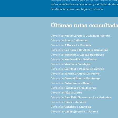
tráfico actualizados en tiempo real y calculador de dist
detallado itenerario para llegar a tu destino.
Últimas rutas consultad
Cómo ir de
Nuevo Laredo
a
Guadalupe Victoria
Cómo ir de
Aras
a
Cañaveras
Cómo ir de
A Brea
a
La Frontera
Cómo ir de
Las Torres De Aliste
a
Candasnos
Cómo ir de
Morenilla
a
Casbas De Huesca
Cómo ir de
Nombrevilla
a
Valdilecha
Cómo ir de
Manilva
a
Fontdepou
Cómo ir de
Bielefeld
a
Posada De Valdeón
Cómo ir de
Jarama
a
Cueva Del Hierro
Cómo ir de
General Bravo
a
Escárcega
Cómo ir de
Sabaxáns
a
Villatoro
Cómo ir de
Palanques
a
Valdepeñas
Cómo ir de
Alàs
a
Lacort
Cómo ir de
Sant Feliu Sasserra
a
Las Hedradas
Cómo ir de
Rimor
a
Jaraíces
Cómo ir de
Cabañes
a
Gramedo
Cómo ir de
Castillejo-sierra
a
Jarama