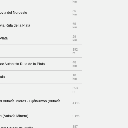
km
85
tovía del Noroeste
km
65
vía Ruta de la Plata
km
29
 Plata
km
192
m
48
por Autopista Ruta de la Plata
km
18
lata
km
353
a
m
r Autovía Mieres - Gijón/Xixón (Autovía
4 km
ón (Autovía Minera)
5 km
387