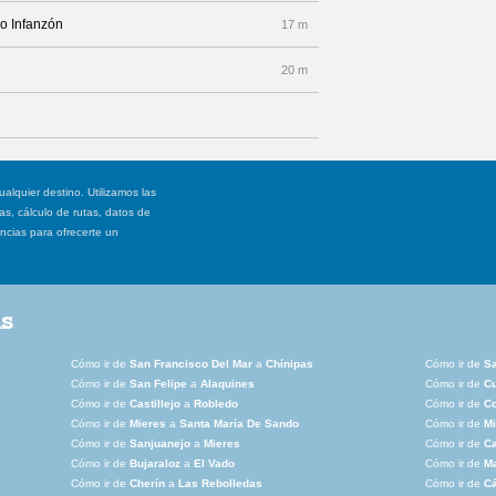
ao Infanzón
17 m
20 m
ualquier destino. Utilizamos las
, cálculo de rutas, datos de
ancias para ofrecerte un
as
Cómo ir de
San Francisco Del Mar
a
Chínipas
Cómo ir de
Sa
Cómo ir de
San Felipe
a
Alaquines
Cómo ir de
C
Cómo ir de
Castillejo
a
Robledo
Cómo ir de
C
Cómo ir de
Mieres
a
Santa María De Sando
Cómo ir de
Mi
Cómo ir de
Sanjuanejo
a
Mieres
Cómo ir de
Ca
Cómo ir de
Bujaraloz
a
El Vado
Cómo ir de
M
Cómo ir de
Cherín
a
Las Rebolledas
Cómo ir de
Cá