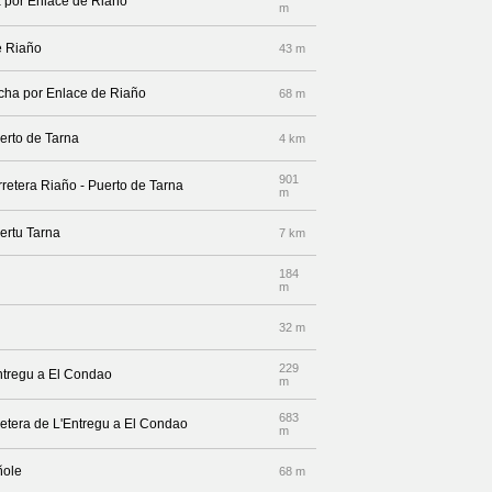
a por Enlace de Riaño
m
e Riaño
43 m
recha por Enlace de Riaño
68 m
uerto de Tarna
4 km
901
rretera Riaño - Puerto de Tarna
m
ertu Tarna
7 km
184
m
32 m
229
Entregu a El Condao
m
683
retera de L'Entregu a El Condao
m
ñole
68 m