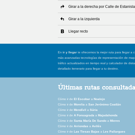
Girar a la derecha por Calle de Estanisl
Girar a la izquierda
Llegar recto
En
ir y llegar
te ofrecemos la mejor ruta para llegar a c
más avanzadas tecnologías de representación de mapas
tráfico actualizados en tiempo real y calculador de dist
detallado itenerario para llegar a tu destino.
Últimas rutas consultad
Cómo ir de
El Escobar
a
Noalejo
Cómo ir de
Morelia
a
San Jerónimo Coatlán
Cómo ir de
Mendívil
a
Súria
Cómo ir de
A Fonsagrada
a
Majadahonda
Cómo ir de
Santa María De Sando
a
Mieres
Cómo ir de
Arriondas
a
Avilés
Cómo ir de
Las Tiesas Bajas
a
Les Pallargues