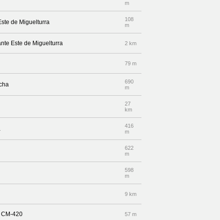
m
108
Este de Miguelturra
m
ante Este de Miguelturra
2 km
79 m
690
echa
m
27
km
416
a
m
622
m
598
m
9 km
ra CM-420
57 m