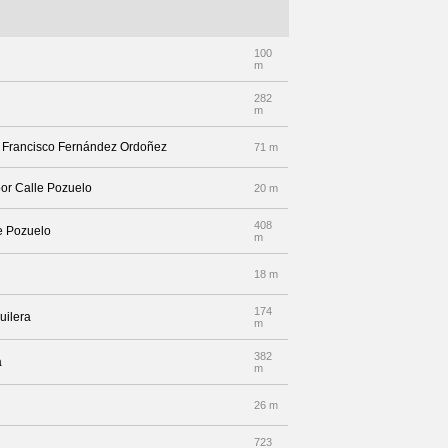
100
m
282
m
lle Francisco Fernández Ordoñez
71 m
por Calle Pozuelo
20 m
408
le Pozuelo
m
18 m
174
uilera
m
382
a
m
26 m
723