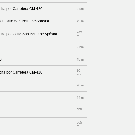
recha por Carretera CM-420
9 km
por Calle San Bernabé Apóstol
49 m
242
recha por Calle San Bernabé Apóstol
m
2 km
0
45 m
10
recha por Carretera CM-420
km
90 m
44 m
355
m
565
m