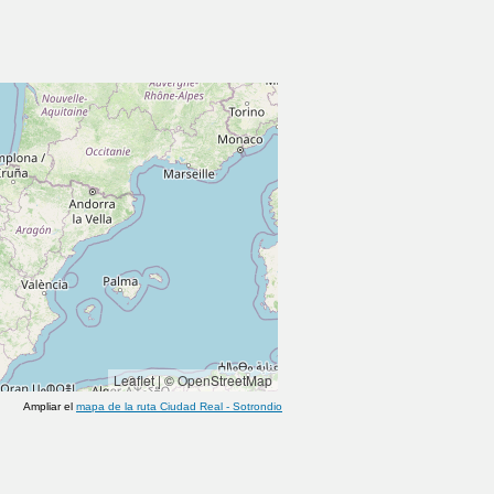
Leaflet
|
© OpenStreetMap
Ampliar el
mapa de la ruta
Ciudad Real
-
Sotrondio