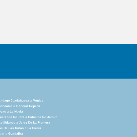
ntiago Juxtlahuaca
a
Múgica
uencamé
a
General Cepeda
ovas
a
La Nucia
cereces De Tera
a
Palacios De Jamuz
stilblanco
a
Jerez De La Frontera
as De Las Matas
a
La Cirera
jar
a
Guadajira