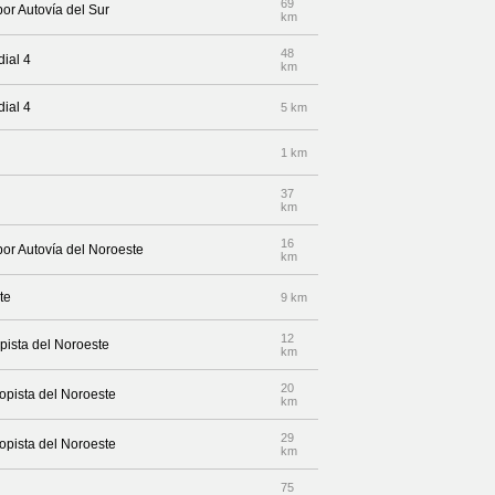
69
por Autovía del Sur
km
48
dial 4
km
dial 4
5 km
1 km
37
km
16
por Autovía del Noroeste
km
te
9 km
12
pista del Noroeste
km
20
topista del Noroeste
km
29
topista del Noroeste
km
75