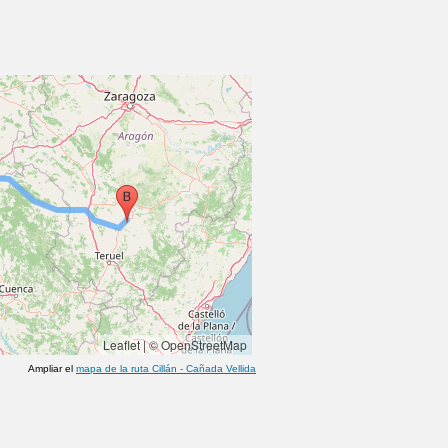
Leaflet
|
© OpenStreetMap
Ampliar el
mapa de la ruta
Cillán
-
Cañada Vellida