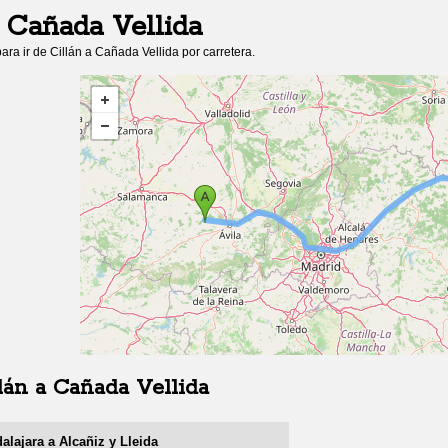
a
Cañada Vellida
ara ir de
Cillán
a
Cañada Vellida
por carretera.
lán
a
Cañada Vellida
alajara a Alcañiz y Lleida