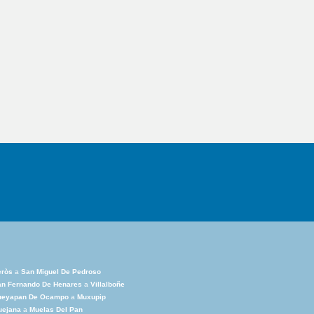
eròs
a
San Miguel De Pedroso
an Fernando De Henares
a
Villalboñe
ueyapan De Ocampo
a
Muxupip
uejana
a
Muelas Del Pan