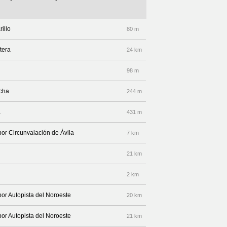
illo
80 m
tera
24 km
98 m
echa
244 m
a
431 m
por Circunvalación de Ávila
7 km
21 km
2 km
por Autopista del Noroeste
20 km
por Autopista del Noroeste
21 km