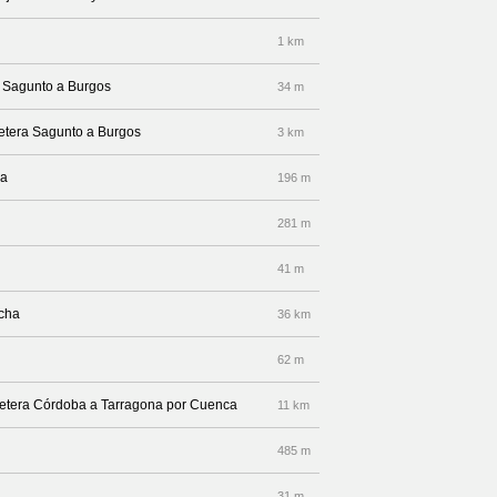
1 km
a Sagunto a Burgos
34 m
retera Sagunto a Burgos
3 km
da
196 m
281 m
41 m
echa
36 km
62 m
rretera Córdoba a Tarragona por Cuenca
11 km
485 m
31 m