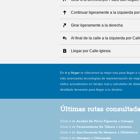
Continuar ligeramente a la izquierda por
Girar ligeramente a la derecha
Al final de la calle a la izquierda por Call
Llegar por Calle Iglesia
En
ir y llegar
te ofrecemos la mejor ruta para llegar a c
más avanzadas tecnologías de representación de mapas
tráfico actualizados en tiempo real y calculador de dist
detallado itenerario para llegar a tu destino.
Últimas rutas consultad
Cómo ir de
Acatlán De Pérez Figueroa
a
Comapa
Cómo ir de
Faramontanos De Tábara
a
Limones
Cómo ir de
San Fernando De Henares
a
Villahibiera
Cómo ir de
Atempan
a
Chilcuautla