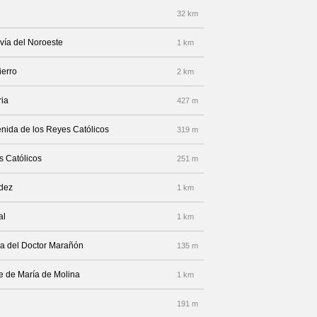
32 km
vía del Noroeste
1 km
ierro
2 km
ria
427 m
enida de los Reyes Católicos
319 m
s Católicos
251 m
údez
1 km
al
1 km
za del Doctor Marañón
135 m
e de María de Molina
1 km
191 m