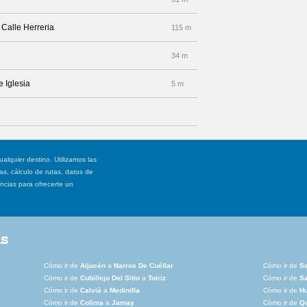
 Calle Herreria
115 m
34 m
e Iglesia
5 m
ualquier destino. Utilizamos las
, cálculo de rutas, datos de
ancias para ofrecerte un
as
Cómo ir de
Aljucén
a
Narros De Cuéllar
Cómo ir de
S
Cómo ir de
Cubillejo Del Sitio
a
Toiriz
Cómo ir de
S
Cómo ir de
Calvià
a
Medinilla
Cómo ir de
H
Cómo ir de
Colima
a
Jamay
Cómo ir de
Q