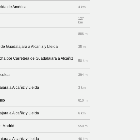
nida de América
4 km
127
km
a
886 m
 de Guadalajara a Alcañiz y Lleida
35 m
echa por Carretera de Guadalajara a Alcañiz
50 km
lcolea
394 m
jara a Alcañiz y Lleida
3 km
llo
610 m
jara a Alcañiz y Lleida
6 km
de Madrid
550 m
jara a Alcañiz y Lleida
46 km