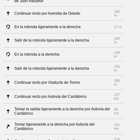
de Julio Hauzeur
190
Continuar recto por Avenida de Oviedo
m
En la rotonda ligeramente a la derecha
17 m
158
Salir de la rotonda ligeramente a la derecha
m
148
En la rotonda a la derecha
m
370
Salir de la rotonda ligeramente a la derecha
m
328
Continuar recto por Viaducto de Torres
m
127
Continuar recto por Autovía del Cantábrico
km
Tomar la salida ligeramente a la derecha por Autovía del
30
Cantábrico
km
Tomar ligeramente a la derecha por Autovía del
114
Cantábrico
km
229