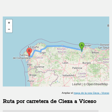
Leaflet
|
© OpenStreetMap
Ampliar el
mapa de la ruta
Cieza
-
Viceso
Ruta por carretera de
Cieza
a
Viceso