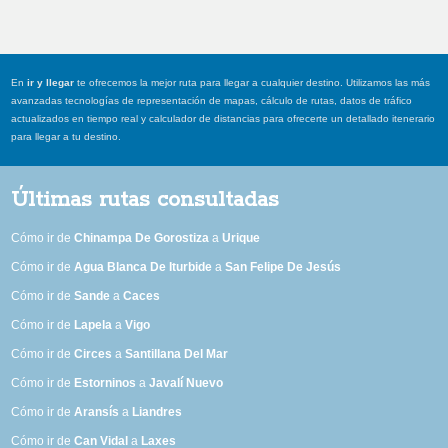
En
ir y llegar
te ofrecemos la mejor ruta para llegar a cualquier destino. Utilizamos las más
avanzadas tecnologías de representación de mapas, cálculo de rutas, datos de tráfico
actualizados en tiempo real y calculador de distancias para ofrecerte un detallado itenerario
para llegar a tu destino.
Últimas rutas consultadas
Cómo ir de
Chinampa De Gorostiza
a
Urique
Cómo ir de
Agua Blanca De Iturbide
a
San Felipe De Jesús
Cómo ir de
Sande
a
Caces
Cómo ir de
Lapela
a
Vigo
Cómo ir de
Circes
a
Santillana Del Mar
Cómo ir de
Estorninos
a
Javalí Nuevo
Cómo ir de
Aransís
a
Liandres
Cómo ir de
Can Vidal
a
Laxes