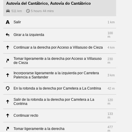
Autovía del Cantábrico, Autovía do Cantábrico
511 km
5 hours 44 mins
Salir
1 km
100
Girar a la izquierda
m
Continuar a la derecha por Acceso a Villasuso de Cieza
4 km
Tomar ligeramente a la derecha por Acceso a Villasuso
230
de Cieza
m
Incorporarse ligeramente a la izquierda por Carretera
3 km
Palencia a Santander
En la rotonda a la derecha por Carretera a La Contrina
42 m
Salir de la rotonda a la derecha por Carretera a La
120
Contrina
m
133
Continuar recto
m
477
Tomar ligeramente a la derecha
m