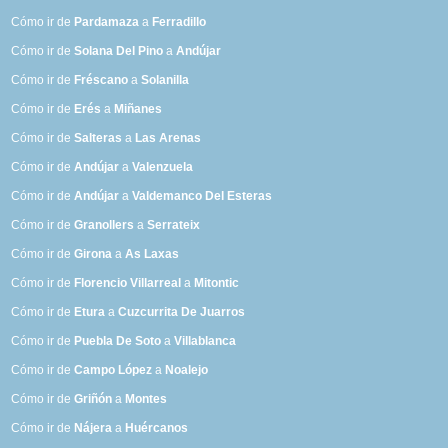
Cómo ir de
Pardamaza
a
Ferradillo
Cómo ir de
Solana Del Pino
a
Andújar
Cómo ir de
Fréscano
a
Solanilla
Cómo ir de
Erés
a
Miñanes
Cómo ir de
Salteras
a
Las Arenas
Cómo ir de
Andújar
a
Valenzuela
Cómo ir de
Andújar
a
Valdemanco Del Esteras
Cómo ir de
Granollers
a
Serrateix
Cómo ir de
Girona
a
As Laxas
Cómo ir de
Florencio Villarreal
a
Mitontic
Cómo ir de
Etura
a
Cuzcurrita De Juarros
Cómo ir de
Puebla De Soto
a
Villablanca
Cómo ir de
Campo López
a
Noalejo
Cómo ir de
Griñón
a
Montes
Cómo ir de
Nájera
a
Huércanos