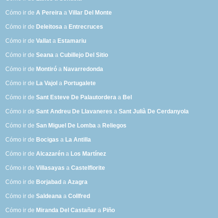
Cómo ir de
A Pereira
a
Villar Del Monte
Cómo ir de
Deleitosa
a
Entrecruces
Cómo ir de
Vallat
a
Estamariu
Cómo ir de
Seana
a
Cubillejo Del Sitio
Cómo ir de
Montiró
a
Navarredonda
Cómo ir de
La Vajol
a
Portugalete
Cómo ir de
Sant Esteve De Palautordera
a
Bel
Cómo ir de
Sant Andreu De Llavaneres
a
Sant Julià De Cerdanyola
Cómo ir de
San Miguel De Lomba
a
Reliegos
Cómo ir de
Bocigas
a
La Antilla
Cómo ir de
Alcazarén
a
Los Martínez
Cómo ir de
Villasayas
a
Castelflorite
Cómo ir de
Borjabad
a
Azagra
Cómo ir de
Saldeana
a
Collfred
Cómo ir de
Miranda Del Castañar
a
Piño