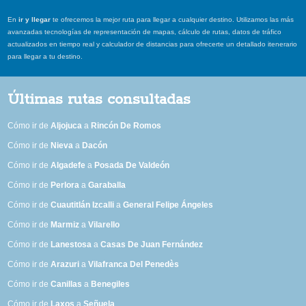
En
ir y llegar
te ofrecemos la mejor ruta para llegar a cualquier destino. Utilizamos las más
avanzadas tecnologías de representación de mapas, cálculo de rutas, datos de tráfico
actualizados en tiempo real y calculador de distancias para ofrecerte un detallado itenerario
para llegar a tu destino.
Últimas rutas consultadas
Cómo ir de
Aljojuca
a
Rincón De Romos
Cómo ir de
Nieva
a
Dacón
Cómo ir de
Algadefe
a
Posada De Valdeón
Cómo ir de
Perlora
a
Garaballa
Cómo ir de
Cuautitlán Izcalli
a
General Felipe Ángeles
Cómo ir de
Marmiz
a
Vilarello
Cómo ir de
Lanestosa
a
Casas De Juan Fernández
Cómo ir de
Arazuri
a
Vilafranca Del Penedès
Cómo ir de
Canillas
a
Benegiles
Cómo ir de
Laxos
a
Señuela