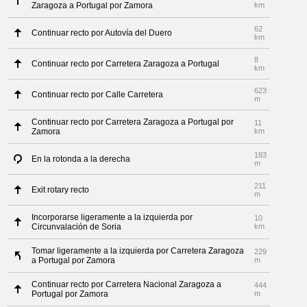
Zaragoza a Portugal por Zamora
km
62
Continuar recto por Autovía del Duero
km
8
Continuar recto por Carretera Zaragoza a Portugal
km
623
Continuar recto por Calle Carretera
m
Continuar recto por Carretera Zaragoza a Portugal por
11
Zamora
km
183
En la rotonda a la derecha
m
211
Exit rotary recto
m
Incorporarse ligeramente a la izquierda por
10
Circunvalación de Soria
km
Tomar ligeramente a la izquierda por Carretera Zaragoza
229
a Portugal por Zamora
m
Continuar recto por Carretera Nacional Zaragoza a
444
Portugal por Zamora
m