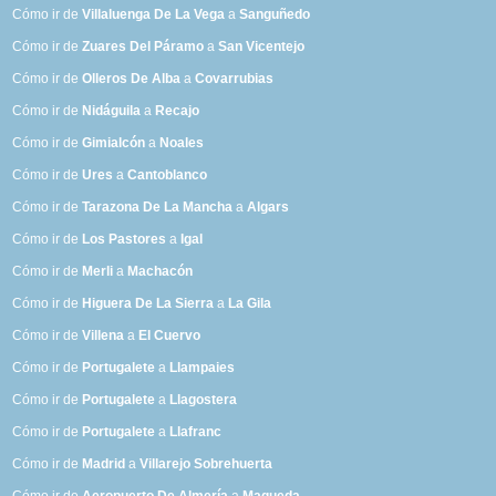
Cómo ir de
Villaluenga De La Vega
a
Sanguñedo
Cómo ir de
Zuares Del Páramo
a
San Vicentejo
Cómo ir de
Olleros De Alba
a
Covarrubias
Cómo ir de
Nidáguila
a
Recajo
Cómo ir de
Gimialcón
a
Noales
Cómo ir de
Ures
a
Cantoblanco
Cómo ir de
Tarazona De La Mancha
a
Algars
Cómo ir de
Los Pastores
a
Igal
Cómo ir de
Merli
a
Machacón
Cómo ir de
Higuera De La Sierra
a
La Gila
Cómo ir de
Villena
a
El Cuervo
Cómo ir de
Portugalete
a
Llampaies
Cómo ir de
Portugalete
a
Llagostera
Cómo ir de
Portugalete
a
Llafranc
Cómo ir de
Madrid
a
Villarejo Sobrehuerta