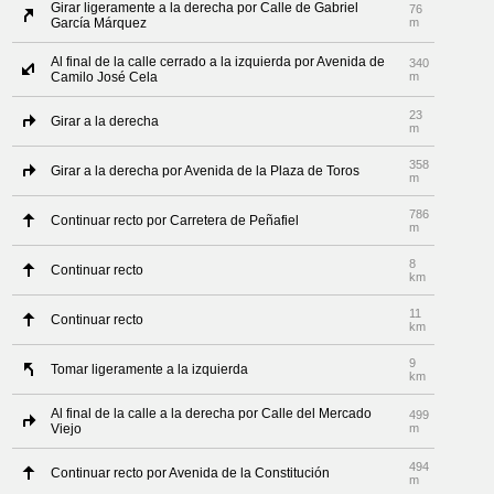
Girar ligeramente a la derecha por Calle de Gabriel
76
García Márquez
m
Al final de la calle cerrado a la izquierda por Avenida de
340
Camilo José Cela
m
23
Girar a la derecha
m
358
Girar a la derecha por Avenida de la Plaza de Toros
m
786
Continuar recto por Carretera de Peñafiel
m
8
Continuar recto
km
11
Continuar recto
km
9
Tomar ligeramente a la izquierda
km
Al final de la calle a la derecha por Calle del Mercado
499
Viejo
m
494
Continuar recto por Avenida de la Constitución
m