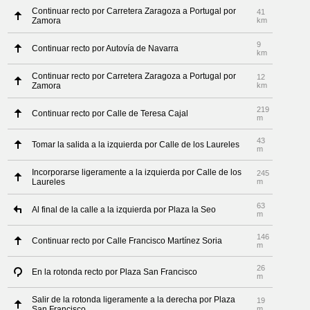
Continuar recto por Carretera Zaragoza a Portugal por
41
Zamora
km
9
Continuar recto por Autovía de Navarra
km
Continuar recto por Carretera Zaragoza a Portugal por
12
Zamora
km
219
Continuar recto por Calle de Teresa Cajal
m
43
Tomar la salida a la izquierda por Calle de los Laureles
m
Incorporarse ligeramente a la izquierda por Calle de los
245
Laureles
m
63
Al final de la calle a la izquierda por Plaza la Seo
m
146
Continuar recto por Calle Francisco Martínez Soria
m
26
En la rotonda recto por Plaza San Francisco
m
Salir de la rotonda ligeramente a la derecha por Plaza
19
San Francisco
m