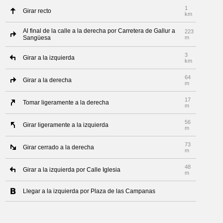
1
Girar recto
km
Al final de la calle a la derecha por Carretera de Gallur a
223
Sangüesa
m
3
Girar a la izquierda
km
64
Girar a la derecha
m
17
Tomar ligeramente a la derecha
m
56
Girar ligeramente a la izquierda
m
73
Girar cerrado a la derecha
m
48
Girar a la izquierda por Calle Iglesia
m
Llegar a la izquierda por Plaza de las Campanas