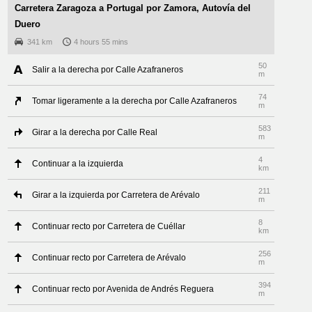
Carretera Zaragoza a Portugal por Zamora, Autovía del
Duero
341 km
4 hours 55 mins
50
Salir a la derecha por Calle Azafraneros
m
74
Tomar ligeramente a la derecha por Calle Azafraneros
m
583
Girar a la derecha por Calle Real
m
4
Continuar a la izquierda
km
211
Girar a la izquierda por Carretera de Arévalo
m
8
Continuar recto por Carretera de Cuéllar
km
256
Continuar recto por Carretera de Arévalo
m
394
Continuar recto por Avenida de Andrés Reguera
m