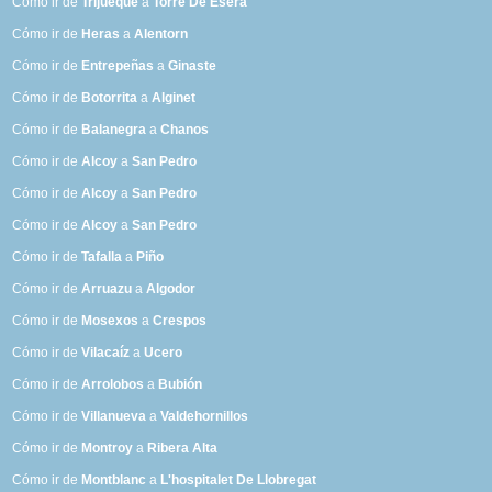
Cómo ir de
Trijueque
a
Torre De Ésera
Cómo ir de
Heras
a
Alentorn
Cómo ir de
Entrepeñas
a
Ginaste
Cómo ir de
Botorrita
a
Alginet
Cómo ir de
Balanegra
a
Chanos
Cómo ir de
Alcoy
a
San Pedro
Cómo ir de
Alcoy
a
San Pedro
Cómo ir de
Alcoy
a
San Pedro
Cómo ir de
Tafalla
a
Piño
Cómo ir de
Arruazu
a
Algodor
Cómo ir de
Mosexos
a
Crespos
Cómo ir de
Vilacaíz
a
Ucero
Cómo ir de
Arrolobos
a
Bubión
Cómo ir de
Villanueva
a
Valdehornillos
Cómo ir de
Montroy
a
Ribera Alta
Cómo ir de
Montblanc
a
L'hospitalet De Llobregat