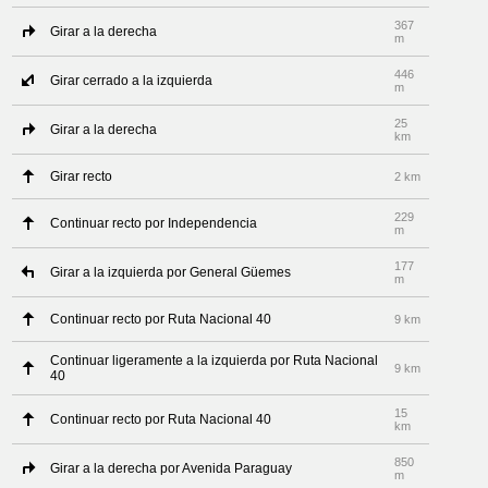
367
Girar a la derecha
m
446
Girar cerrado a la izquierda
m
25
Girar a la derecha
km
Girar recto
2 km
229
Continuar recto por Independencia
m
177
Girar a la izquierda por General Güemes
m
Continuar recto por Ruta Nacional 40
9 km
Continuar ligeramente a la izquierda por Ruta Nacional
9 km
40
15
Continuar recto por Ruta Nacional 40
km
850
Girar a la derecha por Avenida Paraguay
m