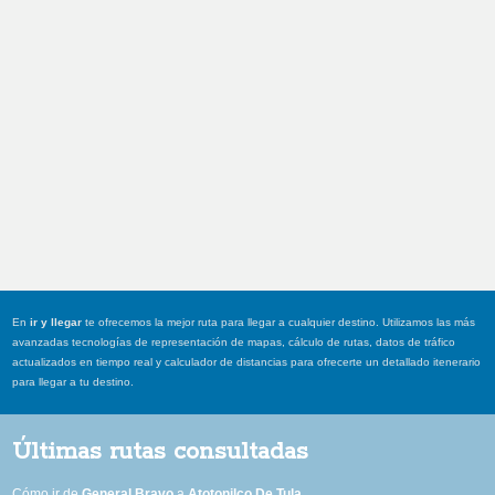
En
ir y llegar
te ofrecemos la mejor ruta para llegar a cualquier destino. Utilizamos las más
avanzadas tecnologías de representación de mapas, cálculo de rutas, datos de tráfico
actualizados en tiempo real y calculador de distancias para ofrecerte un detallado itenerario
para llegar a tu destino.
Últimas rutas consultadas
Cómo ir de
General Bravo
a
Atotonilco De Tula