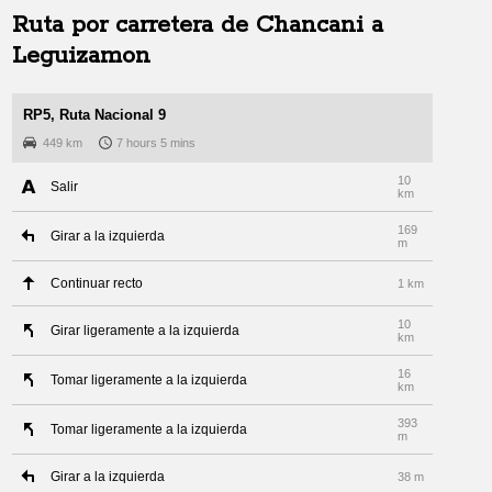
Ruta por carretera de
Chancani
a
Leguizamon
RP5, Ruta Nacional 9
449 km
7 hours 5 mins
10
Salir
km
169
Girar a la izquierda
m
Continuar recto
1 km
10
Girar ligeramente a la izquierda
km
16
Tomar ligeramente a la izquierda
km
393
Tomar ligeramente a la izquierda
m
Girar a la izquierda
38 m