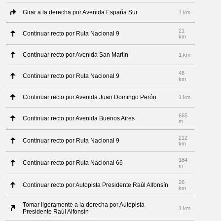
Girar a la derecha por Avenida España Sur
1 km
21
Continuar recto por Ruta Nacional 9
km
Continuar recto por Avenida San Martín
1 km
48
Continuar recto por Ruta Nacional 9
km
Continuar recto por Avenida Juan Domingo Perón
1 km
665
Continuar recto por Avenida Buenos Aires
m
212
Continuar recto por Ruta Nacional 9
km
184
Continuar recto por Ruta Nacional 66
m
26
Continuar recto por Autopista Presidente Raúl Alfonsín
km
Tomar ligeramente a la derecha por Autopista
1 km
Presidente Raúl Alfonsín