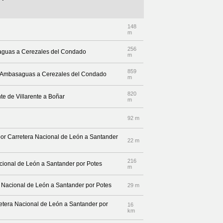
148
m
256
saguas a Cerezales del Condado
m
859
de Ambasaguas a Cerezales del Condado
m
820
te de Villarente a Boñar
m
92 m
por Carretera Nacional de León a Santander
22 m
216
Nacional de León a Santander por Potes
m
a Nacional de León a Santander por Potes
29 m
rretera Nacional de León a Santander por
16
km