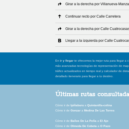
Girar a la derecha por Villanueva-Manz
Continuar recto por Calle Carretera
Girar a la derecha por Calle Cuatrocasa
Llegar a la izquierda por Calle Cuatroca
En
ir y llegar
te ofrecemos la mejor ruta para llegar a c
más avanzadas tecnologías de representación de mapas
tráfico actualizados en tiempo real y calculador de dist
detallado itenerario para llegar a tu destino.
Últimas rutas consultad
Cómo ir de
Ipiñaburu
a
Quintanilla-colina
Cómo ir de
Gonzar
a
Medina De Las Torres
Cómo ir de
Baños De La Peña
a
El Ajo
Cómo ir de
Olmeda De Cobeta
a
O Pazo