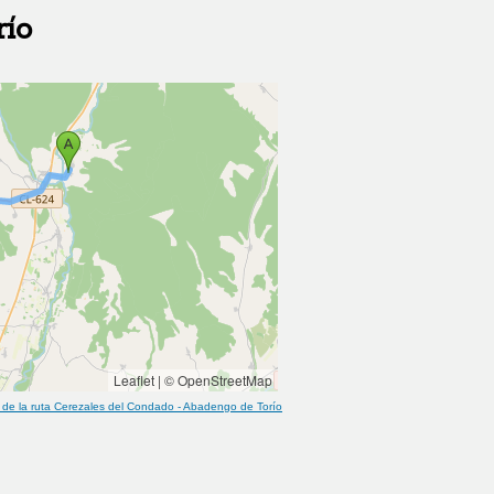
ío
Leaflet
|
© OpenStreetMap
de la ruta
Cerezales del Condado
-
Abadengo de Torío