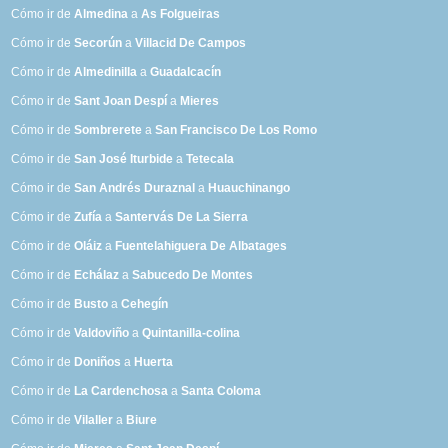
Cómo ir de
Almedina
a
As Folgueiras
Cómo ir de
Secorún
a
Villacid De Campos
Cómo ir de
Almedinilla
a
Guadalcacín
Cómo ir de
Sant Joan Despí
a
Mieres
Cómo ir de
Sombrerete
a
San Francisco De Los Romo
Cómo ir de
San José Iturbide
a
Tetecala
Cómo ir de
San Andrés Duraznal
a
Huauchinango
Cómo ir de
Zufía
a
Santervás De La Sierra
Cómo ir de
Oláiz
a
Fuentelahiguera De Albatages
Cómo ir de
Echálaz
a
Sabucedo De Montes
Cómo ir de
Busto
a
Cehegín
Cómo ir de
Valdoviño
a
Quintanilla-colina
Cómo ir de
Doniños
a
Huerta
Cómo ir de
La Cardenchosa
a
Santa Coloma
Cómo ir de
Vilaller
a
Biure