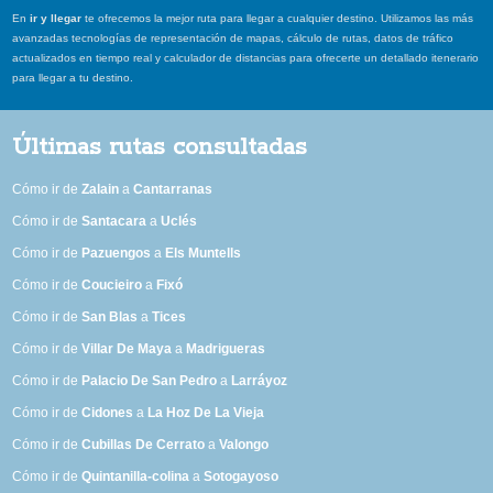
En
ir y llegar
te ofrecemos la mejor ruta para llegar a cualquier destino. Utilizamos las más
avanzadas tecnologías de representación de mapas, cálculo de rutas, datos de tráfico
actualizados en tiempo real y calculador de distancias para ofrecerte un detallado itenerario
para llegar a tu destino.
Últimas rutas consultadas
Cómo ir de
Zalain
a
Cantarranas
Cómo ir de
Santacara
a
Uclés
Cómo ir de
Pazuengos
a
Els Muntells
Cómo ir de
Coucieiro
a
Fixó
Cómo ir de
San Blas
a
Tices
Cómo ir de
Villar De Maya
a
Madrigueras
Cómo ir de
Palacio De San Pedro
a
Larráyoz
Cómo ir de
Cidones
a
La Hoz De La Vieja
Cómo ir de
Cubillas De Cerrato
a
Valongo
Cómo ir de
Quintanilla-colina
a
Sotogayoso