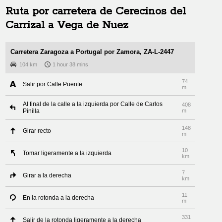
Ruta por carretera de
Cerecinos del
Carrizal
a
Vega de Nuez
Carretera Zaragoza a Portugal por Zamora, ZA-L-2447
104 km
1 hour 38 mins
74
Salir por Calle Puente
m
Al final de la calle a la izquierda por Calle de Carlos
408
Pinilla
m
148
Girar recto
m
10
Tomar ligeramente a la izquierda
km
7
Girar a la derecha
km
11
En la rotonda a la derecha
m
331
Salir de la rotonda ligeramente a la derecha