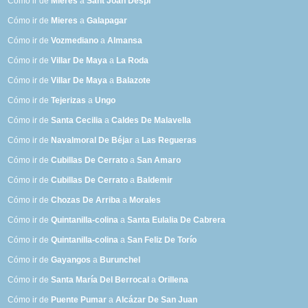
Cómo ir de
Mieres
a
Sant Joan Despí
Cómo ir de
Mieres
a
Galapagar
Cómo ir de
Vozmediano
a
Almansa
Cómo ir de
Villar De Maya
a
La Roda
Cómo ir de
Villar De Maya
a
Balazote
Cómo ir de
Tejerizas
a
Ungo
Cómo ir de
Santa Cecilia
a
Caldes De Malavella
Cómo ir de
Navalmoral De Béjar
a
Las Regueras
Cómo ir de
Cubillas De Cerrato
a
San Amaro
Cómo ir de
Cubillas De Cerrato
a
Baldemir
Cómo ir de
Chozas De Arriba
a
Morales
Cómo ir de
Quintanilla-colina
a
Santa Eulalia De Cabrera
Cómo ir de
Quintanilla-colina
a
San Feliz De Torío
Cómo ir de
Gayangos
a
Burunchel
Cómo ir de
Santa María Del Berrocal
a
Orillena
Cómo ir de
Puente Pumar
a
Alcázar De San Juan