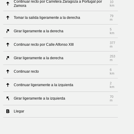
Continuar recto por Carretera Zaragoza a Portugal por
10
Zamora
km
79
Tomar la salida ligeramente a la derecha
m
5
Girar ligeramente a la derecha
km
377
Continuar recto por Calle Alfonso XIII
m
253
Girar ligeramente a la derecha
m
6
Continuar recto
km
2
Continuar ligeramente a la izquierda
km
70
Girar ligeramente a la izquierda
m
Llegar