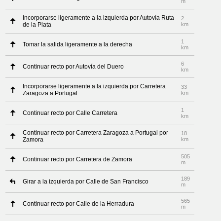
m
Incorporarse ligeramente a la izquierda por Autovía Ruta
2
de la Plata
km
1
Tomar la salida ligeramente a la derecha
km
6
Continuar recto por Autovía del Duero
km
Incorporarse ligeramente a la izquierda por Carretera
33
Zaragoza a Portugal
km
1
Continuar recto por Calle Carretera
km
Continuar recto por Carretera Zaragoza a Portugal por
18
Zamora
km
505
Continuar recto por Carretera de Zamora
m
189
Girar a la izquierda por Calle de San Francisco
m
565
Continuar recto por Calle de la Herradura
m