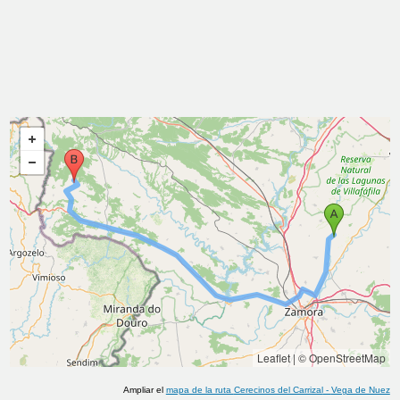
Leaflet
|
© OpenStreetMap
Ampliar el
mapa de la ruta
Cerecinos del Carrizal
-
Vega de Nuez