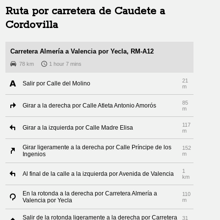
Ruta por carretera de
Caudete
a
Cordovilla
Carretera Almería a Valencia por Yecla, RM-A12
78 km
1 hour 7 mins
21
Salir por Calle del Molino
m
85
Girar a la derecha por Calle Atleta Antonio Amorós
m
117
Girar a la izquierda por Calle Madre Elisa
m
Girar ligeramente a la derecha por Calle Príncipe de los
152
Ingenios
m
1
Al final de la calle a la izquierda por Avenida de Valencia
km
En la rotonda a la derecha por Carretera Almería a
110
Valencia por Yecla
m
Salir de la rotonda ligeramente a la derecha por Carretera
31