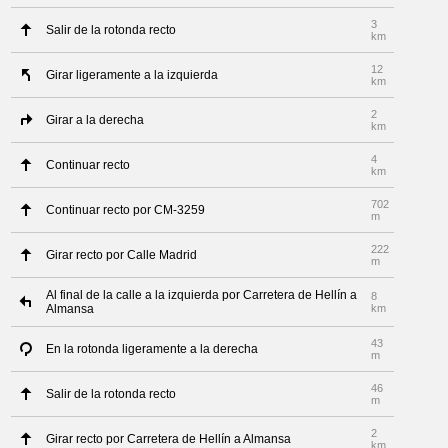
3
Salir de la rotonda recto
km
12
Girar ligeramente a la izquierda
km
2
Girar a la derecha
km
4
Continuar recto
km
702
Continuar recto por CM-3259
m
222
Girar recto por Calle Madrid
m
Al final de la calle a la izquierda por Carretera de Hellín a
8
Almansa
km
43
En la rotonda ligeramente a la derecha
m
46
Salir de la rotonda recto
m
2
Girar recto por Carretera de Hellín a Almansa
km