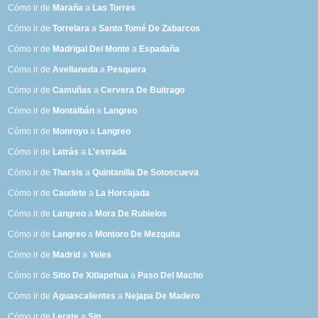
Cómo ir de
Maraña
a
Las Torres
Cómo ir de
Torrelara
a
Santo Tomé De Zabarcos
Cómo ir de
Madrigal Del Monte
a
Espadaña
Cómo ir de
Avellaneda
a
Pesquera
Cómo ir de
Camuñas
a
Cervera De Buitrago
Cómo ir de
Montalbán
a
Langreo
Cómo ir de
Monroyo
a
Langreo
Cómo ir de
Latrás
a
L'estrada
Cómo ir de
Tharsis
a
Quintanilla De Sotoscueva
Cómo ir de
Caudete
a
La Horcajada
Cómo ir de
Langreo
a
Mora De Rubielos
Cómo ir de
Langreo
a
Montoro De Mezquita
Cómo ir de
Madrid
a
Yeles
Cómo ir de
Sitio De Xitlapehua
a
Paso Del Macho
Cómo ir de
Aguascalientes
a
Nejapa De Madero
Cómo ir de
Lerate
a
Sin