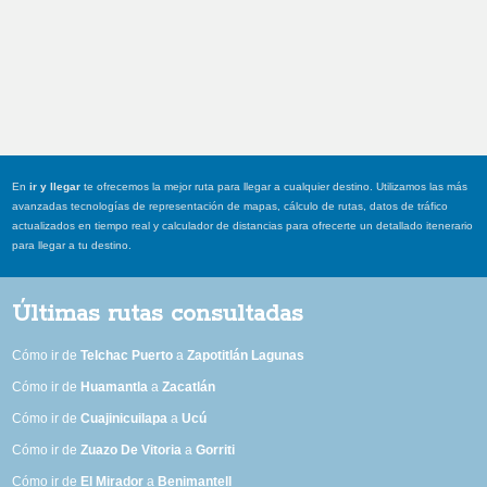
En
ir y llegar
te ofrecemos la mejor ruta para llegar a cualquier destino. Utilizamos las más
avanzadas tecnologías de representación de mapas, cálculo de rutas, datos de tráfico
actualizados en tiempo real y calculador de distancias para ofrecerte un detallado itenerario
para llegar a tu destino.
Últimas rutas consultadas
Cómo ir de
Telchac Puerto
a
Zapotitlán Lagunas
Cómo ir de
Huamantla
a
Zacatlán
Cómo ir de
Cuajinicuilapa
a
Ucú
Cómo ir de
Zuazo De Vitoria
a
Gorriti
Cómo ir de
El Mirador
a
Benimantell